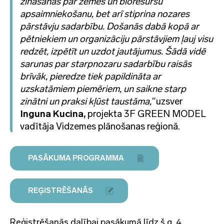
zināšanas par zemes un bioresursu
apsaimniekošanu, bet arī stiprina nozares
pārstāvju sadarbību. Došanās dabā kopā ar
pētniekiem un organizāciju pārstāvjiem ļauj visu
redzēt, izpētīt un uzdot jautājumus. Šādā vidē
sarunas par starpnozaru sadarbību raisās
brīvāk, pieredze tiek papildināta ar
uzskatāmiem piemēriem, un saikne starp
zinātni un praksi kļūst taustāma,”
uzsver
Inguna Kucina,
projekta 3F GREEN MODEL
vadītāja Vidzemes plānošanas reģionā.
PASĀKUMA PROGRAMMA
REĢISTRĒŠANĀS
Reģistrēšanās dalībai pasākumā līdz š.g. 4.