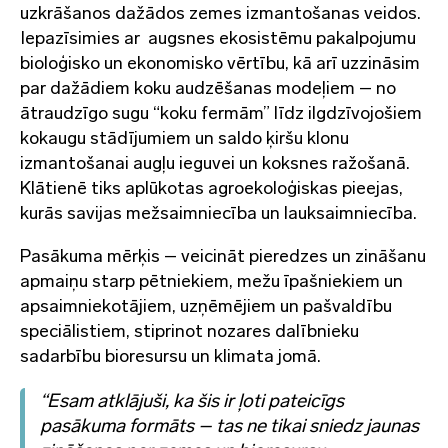
uzkrāšanos dažādos zemes izmantošanas veidos.
Iepazīsimies ar augsnes ekosistēmu pakalpojumu
bioloģisko un ekonomisko vērtību, kā arī uzzināsim
par dažādiem koku audzēšanas modeļiem – no
ātraudzīgo sugu “koku fermām” līdz ilgdzīvojošiem
kokaugu stādījumiem un saldo ķiršu klonu
izmantošanai augļu ieguvei un koksnes ražošanā.
Klātienē tiks aplūkotas agroekoloģiskas pieejas,
kurās savijas mežsaimniecība un lauksaimniecība.
Pasākuma mērķis – veicināt pieredzes un zināšanu
apmaiņu starp pētniekiem, mežu īpašniekiem un
apsaimniekotājiem, uzņēmējiem un pašvaldību
speciālistiem, stiprinot nozares dalībnieku
sadarbību bioresursu un klimata jomā.
“Esam atklājuši, ka šis ir ļoti pateicīgs
pasākuma formāts – tas ne tikai sniedz jaunas