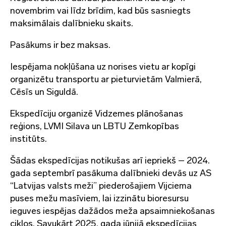
novembrim vai līdz brīdim, kad būs sasniegts
maksimālais dalībnieku skaits.
Pasākums ir bez maksas.
Iespējama nokļūšana uz norises vietu ar kopīgi
organizētu transportu ar pieturvietām Valmierā,
Cēsīs un Siguldā.
Ekspedīciju organizē Vidzemes plānošanas
reģions, LVMI Silava un LBTU Zemkopības
institūts.
Šādas ekspedīcijas notikušas arī iepriekš – 2024.
gada septembrī pasākuma dalībnieki devās uz AS
“Latvijas valsts meži” piederošajiem Vijciema
puses mežu masīviem, lai izzinātu bioresursu
ieguves iespējas dažādos meža apsaimniekošanas
ciklos. Savukārt 2025. gada jūnijā ekspedīcijas