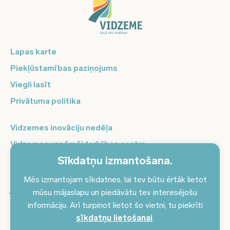
Lapas karte
Piekļūstamības paziņojums
Viegli lasīt
Privātuma politika
Vidzemes inovāciju nedēļa
Vidzemes uzņēmējdarbības centrs
Sīkdatņu izmantošana.
Balso Vidzeme
Pierakstieties jaunumiem un saņemiet aktuālākos
Mēs izmantojam sīkdatnes, lai tev būtu ērtāk lietot
jaunumus savā e-pastā!
mūsu mājaslapu un piedāvātu tev interesējošu
informāciju. Arī turpinot lietot šo vietni, tu piekrīti
Pieteikties jaunumiem
sīkdatņu lietošanai
.