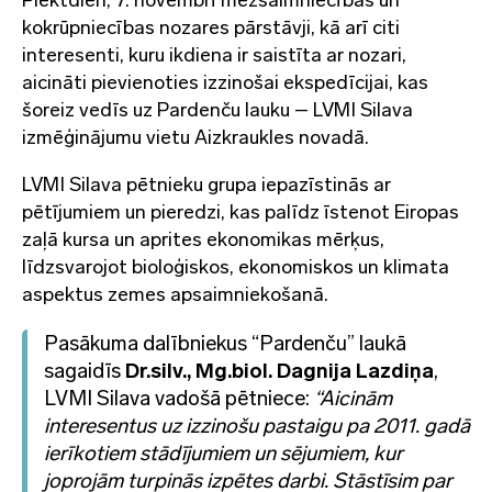
Piektdien, 7. novembrī mežsaimniecības un
kokrūpniecības nozares pārstāvji, kā arī citi
interesenti, kuru ikdiena ir saistīta ar nozari,
aicināti pievienoties izzinošai ekspedīcijai, kas
šoreiz vedīs uz Pardenču lauku – LVMI Silava
izmēģinājumu vietu Aizkraukles novadā.
LVMI Silava pētnieku grupa iepazīstinās ar
pētījumiem un pieredzi, kas palīdz īstenot Eiropas
zaļā kursa un aprites ekonomikas mērķus,
līdzsvarojot bioloģiskos, ekonomiskos un klimata
aspektus zemes apsaimniekošanā.
Pasākuma dalībniekus “Pardenču” laukā
sagaidīs
Dr.silv., Mg.biol. Dagnija Lazdiņa
,
LVMI Silava vadošā pētniece:
“Aicinām
interesentus uz izzinošu pastaigu pa 2011. gadā
ierīkotiem stādījumiem un sējumiem, kur
joprojām turpinās izpētes darbi. Stāstīsim par