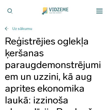
Uz sākumu
Reģistrējies oglekļa
ķeršanas
paraugdemonstrējumi
em un uzzini, kā aug
aprites ekonomika
laukā: izzinoša