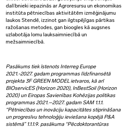
dalībnieki iepazinās ar Agroresursu un ekonomikas
institūta pētniecības aktivitātēm izmēģinājumu
laukos Stendē, izzinot gan ilgtspējīgas pārtikas
ražošanas metodes, gan bioogles kā augsnes
uzlabotāja lomu lauksaimniecībā un
mežsaimniecībā.
Pasākums tiek īstenots Interreg Europe
2021.-2027. gadam programmas līdzfinansētā
projekta 3F GREEN MODEL ietvaros, kā arī
BIOservicES (Horizon 2020), InBestSoil (Horizon
2020) un Eiropas Savienības Kohēzijas politikas
programmas 2021.–2027. gadam SAM 1.1.1.
“Pētniecības un inovāciju kapacitātes stiprināšana
un progresīvu tehnoloģiju ieviešana kopējā P&A
sistēmā” 1.1.1.9. pasākuma “Pēcdoktorantūras