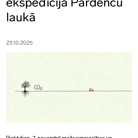
ekspedīcija Pardenču
laukā
23.10.2025