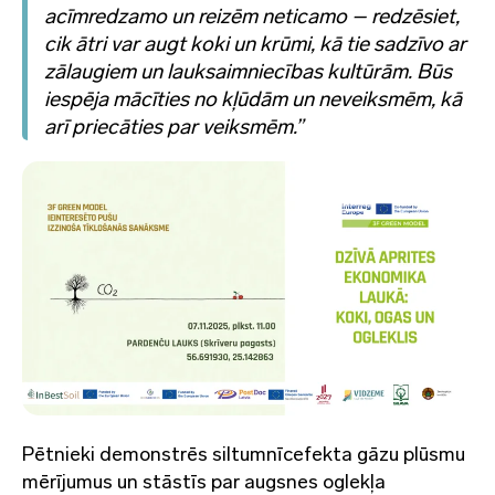
acīmredzamo un reizēm neticamo – redzēsiet,
cik ātri var augt koki un krūmi, kā tie sadzīvo ar
zālaugiem un lauksaimniecības kultūrām. Būs
iespēja mācīties no kļūdām un neveiksmēm, kā
arī priecāties par veiksmēm.”
Pētnieki demonstrēs siltumnīcefekta gāzu plūsmu
mērījumus un stāstīs par augsnes oglekļa