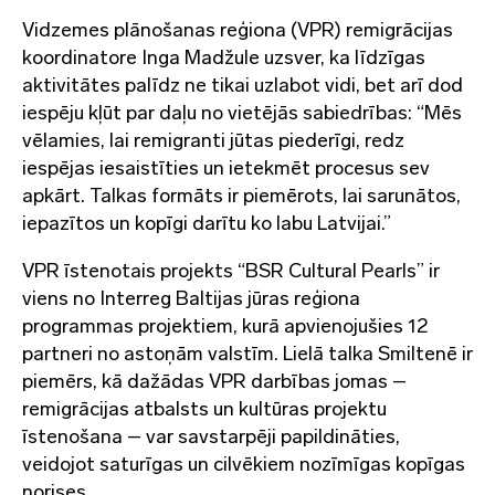
Vidzemes plānošanas reģiona (VPR) remigrācijas
koordinatore Inga Madžule uzsver, ka līdzīgas
aktivitātes palīdz ne tikai uzlabot vidi, bet arī dod
iespēju kļūt par daļu no vietējās sabiedrības: “Mēs
vēlamies, lai remigranti jūtas piederīgi, redz
iespējas iesaistīties un ietekmēt procesus sev
apkārt. Talkas formāts ir piemērots, lai sarunātos,
iepazītos un kopīgi darītu ko labu Latvijai.”
VPR īstenotais projekts “BSR Cultural Pearls” ir
viens no Interreg Baltijas jūras reģiona
programmas projektiem, kurā apvienojušies 12
partneri no astoņām valstīm. Lielā talka Smiltenē ir
piemērs, kā dažādas VPR darbības jomas –
remigrācijas atbalsts un kultūras projektu
īstenošana – var savstarpēji papildināties,
veidojot saturīgas un cilvēkiem nozīmīgas kopīgas
norises.