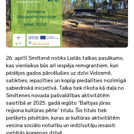
26. aprīlī Smiltenē notiks Lielās talkas pasākums,
kas vienlaikus būs arī iespēja remigrantiem, kuri
pēdējos gados pārcēlušies uz dzīvi Vidzemē,
satikties, iepazīties un kopīgi piedalīties nozīmīgā
sabiedriskā iniciatīvā. Talka tiek rīkota kā daļa no
Smiltenes novada pašvaldības aktivitātēm
saistībā ar 2025. gadā iegūto “Baltijas jūras
reģiona kultūras pērle” titulu. Šis tituls tiek
piešķirts pilsētām, kuras ar kultūras aktivitātēm
veicina sociālo noturību un iedzīvotāju iesaisti
vietējās kopienas dzīvē.