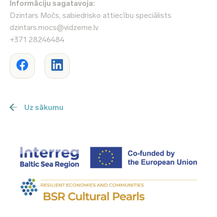
Informāciju sagatavoja:
Dzintars Močs, sabiedrisko attiecību speciālists
dzintars.mocs@vidzeme.lv
+371 28246484
Uz sākumu