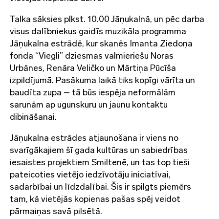
Talka sāksies plkst. 10.00 Jāņukalnā, un pēc darba
visus dalībniekus gaidīs muzikāla programma
Jāņukalna estrādē, kur skanēs Imanta Ziedoņa
fonda “Viegli” dziesmas valmieriešu Noras
Urbānes, Renāra Veličko un Mārtiņa Pūcīša
izpildījumā. Pasākuma laikā tiks kopīgi vārīta un
baudīta zupa – tā būs iespēja neformālām
sarunām ap ugunskuru un jaunu kontaktu
dibināšanai.
Jāņukalna estrādes atjaunošana ir viens no
svarīgākajiem šī gada kultūras un sabiedrības
iesaistes projektiem Smiltenē, un tas top tieši
pateicoties vietējo iedzīvotāju iniciatīvai,
sadarbībai un līdzdalībai. Šis ir spilgts piemērs
tam, kā vietējās kopienas pašas spēj veidot
pārmaiņas savā pilsētā.