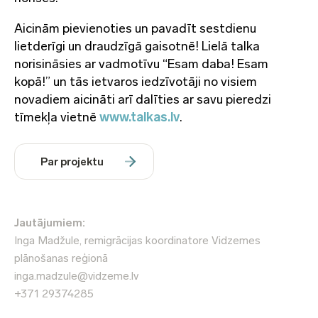
Aicinām pievienoties un pavadīt sestdienu
lietderīgi un draudzīgā gaisotnē! Lielā talka
norisināsies ar vadmotīvu “Esam daba! Esam
kopā!” un tās ietvaros iedzīvotāji no visiem
novadiem aicināti arī dalīties ar savu pieredzi
tīmekļa vietnē
www.talkas.lv
.
Par projektu
Jautājumiem:
Inga Madžule, remigrācijas koordinatore Vidzemes
plānošanas reģionā
inga.madzule@vidzeme.lv
+371 29374285