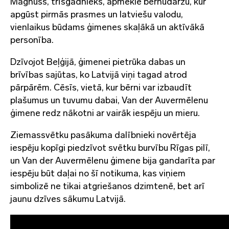
Magnuss, trīsgadnieks, apmeklē bērnudārzu, kur
apgūst pirmās prasmes un latviešu valodu,
vienlaikus būdams ģimenes skaļākā un aktīvākā
personība.
Dzīvojot Beļģijā, ģimenei pietrūka dabas un
brīvības sajūtas, ko Latvijā viņi tagad atrod
pārpārēm. Cēsīs, vietā, kur bērni var izbaudīt
plašumus un tuvumu dabai, Van der Auvermēlenu
ģimene redz nākotni ar vairāk iespēju un mieru.
Ziemassvētku pasākuma dalībnieki novērtēja
iespēju kopīgi piedzīvot svētku burvību Rīgas pilī,
un Van der Auvermēlenu ģimene bija gandarīta par
iespēju būt daļai no šī notikuma, kas viņiem
simbolizē ne tikai atgriešanos dzimtenē, bet arī
jaunu dzīves sākumu Latvijā.