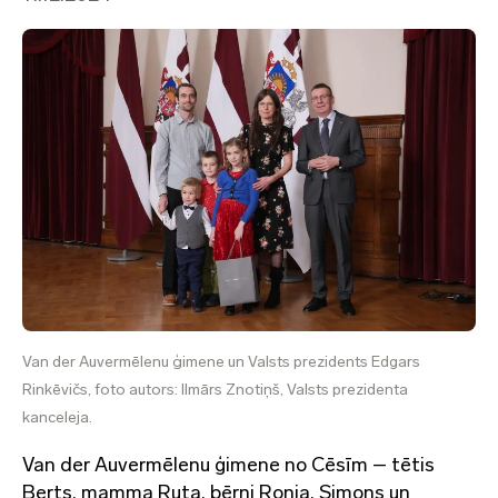
Van der Auvermēlenu ģimene un Valsts prezidents Edgars
Rinkēvičs, foto autors: Ilmārs Znotiņš, Valsts prezidenta
kanceleja.
Van der Auvermēlenu ģimene no Cēsīm – tētis
Berts, mamma Ruta, bērni Ronja, Simons un