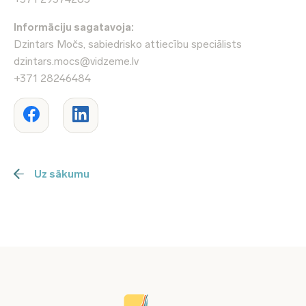
Informāciju sagatavoja:
Dzintars Močs, sabiedrisko attiecību speciālists
dzintars.mocs@vidzeme.lv
+371 28246484
Uz sākumu