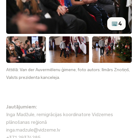
4
Attēlā: Van der Auvermēlenu ģimene, foto autors: Ilmārs Znotiņš,
Valsts prezidenta kanceleja.
Jautājumiem:
Inga Madžule, remigrācijas koordinatore Vidzemes
plānošanas reģionā
inga.madzule@vidzeme.lv
+371 29374285