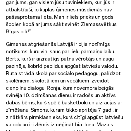
gan jums, gan visiem jūsu tuviniekiem, kuri jūs ir
atbalstījuši, jo kuplas ģimenes mūsdienās nav
pašsaprotama lieta. Man ir liels prieks un gods
šodien kopā ar jums sākt svinēt Ziemassvētkus
Rīgas pilī!”
Ģimenes atgriešanās Latvijā ir bijis nozīmīgs
notikums, kuru viņi sauc par lielu pārmaiņu laiku.
Berts, kurš ir aizrautīgs putnu vērotājs un augu
pazinējs, šobrīd papildus apgūst latviešu valodu.
Ruta strādā skolā par sociālo pedagogu, palīdzot
skolēniem, skolotājiem un vecākiem izveidot
cieņpilnu dialogu. Ronja, kura novembra beigās
svinēja 10. dzimšanas dienu, ir radošs un aktīvs
dabas bērns, kurš spēlē basketbolu un aizraujas ar
zīmēšanu. Simons, kuram tikko apritēja 7 gadi, ir
zinātkārs pirmklasnieks, kurš cītīgi apgūst latviešu
valodu un ir izlēmis izmēģināt biatlonu. Mazais