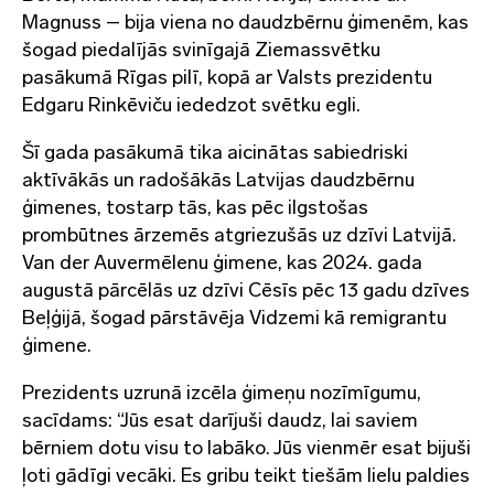
Magnuss – bija viena no daudzbērnu ģimenēm, kas
šogad piedalījās svinīgajā Ziemassvētku
pasākumā Rīgas pilī, kopā ar Valsts prezidentu
Edgaru Rinkēviču iededzot svētku egli.
Šī gada pasākumā tika aicinātas sabiedriski
aktīvākās un radošākās Latvijas daudzbērnu
ģimenes, tostarp tās, kas pēc ilgstošas
prombūtnes ārzemēs atgriezušās uz dzīvi Latvijā.
Van der Auvermēlenu ģimene, kas 2024. gada
augustā pārcēlās uz dzīvi Cēsīs pēc 13 gadu dzīves
Beļģijā, šogad pārstāvēja Vidzemi kā remigrantu
ģimene.
Prezidents uzrunā izcēla ģimeņu nozīmīgumu,
sacīdams: “Jūs esat darījuši daudz, lai saviem
bērniem dotu visu to labāko. Jūs vienmēr esat bijuši
ļoti gādīgi vecāki. Es gribu teikt tiešām lielu paldies