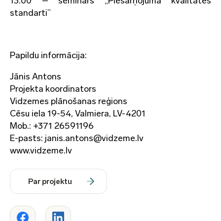
13.00 – seminārs „Piesārņojuma kvalitātes
standarti”
Papildu informācija:
Jānis Antons
Projekta koordinators
Vidzemes plānošanas reģions
Cēsu iela 19-54, Valmiera, LV-4201
Mob.: +371 26591196
E-pasts: janis.antons@vidzeme.lv
www.vidzeme.lv
Par projektu