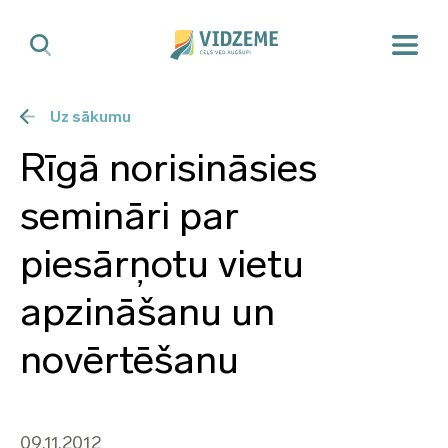
Uz sākumu
Rīgā norisināsies
semināri par
piesārņotu vietu
apzināšanu un
novērtēšanu
09.11.2012