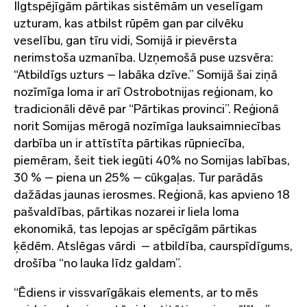
Ilgtspējīgām pārtikas sistēmām un veselīgam
uzturam, kas atbilst rūpēm gan par cilvēku
veselību, gan tīru vidi, Somijā ir pievērsta
nerimstoša uzmanība. Uzņemošā puse uzsvēra:
“Atbildīgs uzturs – labāka dzīve.” Somijā šai ziņā
nozīmīga loma ir arī Ostrobotnijas reģionam, ko
tradicionāli dēvē par “Pārtikas provinci”. Reģionā
norit Somijas mērogā nozīmīga lauksaimniecības
darbība un ir attīstīta pārtikas rūpniecība,
piemēram, šeit tiek iegūti 40% no Somijas labības,
30 % – piena un 25% – cūkgaļas. Tur parādās
dažādas jaunas ierosmes. Reģionā, kas apvieno 18
pašvaldības, pārtikas nozarei ir liela loma
ekonomikā, tas lepojas ar spēcīgām pārtikas
ķēdēm. Atslēgas vārdi – atbildība, caurspīdīgums,
drošība “no lauka līdz galdam”.
“Ēdiens ir vissvarīgākais elements, ar to mēs