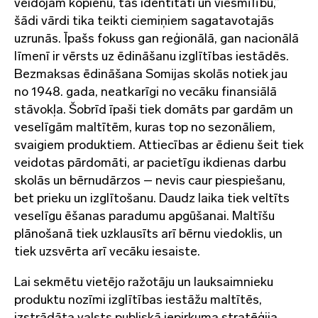
veidojam kopienu, tās identitāti un viesmīlību,”
šādi vārdi tika teikti ciemiņiem sagatavotajās
uzrunās. Īpašs fokuss gan reģionālā, gan nacionālā
līmenī ir vērsts uz ēdināšanu izglītības iestādēs.
Bezmaksas ēdināšana Somijas skolās notiek jau
no 1948. gada, neatkarīgi no vecāku finansiālā
stāvokļa. Šobrīd īpaši tiek domāts par gardām un
veselīgām maltītēm, kuras top no sezonāliem,
svaigiem produktiem. Attiecības ar ēdienu šeit tiek
veidotas pārdomāti, ar pacietīgu ikdienas darbu
skolās un bērnudārzos – nevis caur piespiešanu,
bet prieku un izglītošanu. Daudz laika tiek veltīts
veselīgu ēšanas paradumu apgūšanai. Maltīšu
plānošanā tiek uzklausīts arī bērnu viedoklis, un
tiek uzsvērta arī vecāku iesaiste.
Lai sekmētu vietējo ražotāju un lauksaimnieku
produktu nozīmi izglītības iestāžu maltītēs,
izstrādāta valsts publiskā iepirkuma stratēģija.