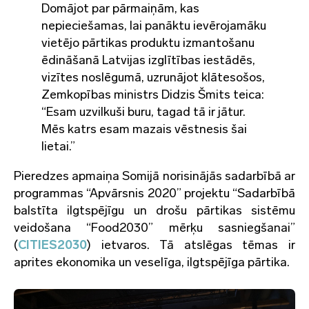
Domājot par pārmaiņām, kas
nepieciešamas, lai panāktu ievērojamāku
vietējo pārtikas produktu izmantošanu
ēdināšanā Latvijas izglītības iestādēs,
vizītes noslēgumā, uzrunājot klātesošos,
Zemkopības ministrs Didzis Šmits teica:
“Esam uzvilkuši buru, tagad tā ir jātur.
Mēs katrs esam mazais vēstnesis šai
lietai.”
Pieredzes apmaiņa Somijā norisinājās sadarbībā ar
programmas “Apvārsnis 2020” projektu “Sadarbībā
balstīta ilgtspējīgu un drošu pārtikas sistēmu
veidošana “Food2030” mērķu sasniegšanai”
(
CITIES2030
) ietvaros. Tā atslēgas tēmas ir
aprites ekonomika un veselīga, ilgtspējīga pārtika.