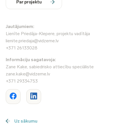
Par projektu
Jautājumiem:
Lienīte Priedāja-Klepere, projektu vadītāja
lienite.priedaja@vidzeme.lv
+371 26133028
Informāciju sagatavoja:
Zane Kaķe, sabiedrisko attiecību speciāliste
zane.kake@vidzeme.lv
+371 29334753
Uz sākumu