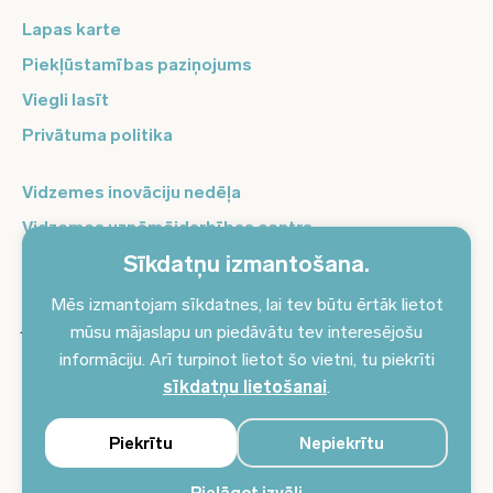
Lapas karte
Piekļūstamības paziņojums
Viegli lasīt
Privātuma politika
Vidzemes inovāciju nedēļa
Vidzemes uzņēmējdarbības centrs
Sīkdatņu izmantošana.
Balso Vidzeme
Pierakstieties jaunumiem un saņemiet aktuālākos
Mēs izmantojam sīkdatnes, lai tev būtu ērtāk lietot
jaunumus savā e-pastā!
mūsu mājaslapu un piedāvātu tev interesējošu
informāciju. Arī turpinot lietot šo vietni, tu piekrīti
Pieteikties jaunumiem
sīkdatņu lietošanai
.
Piekrītu
Nepiekrītu
Pielāgot izvēli