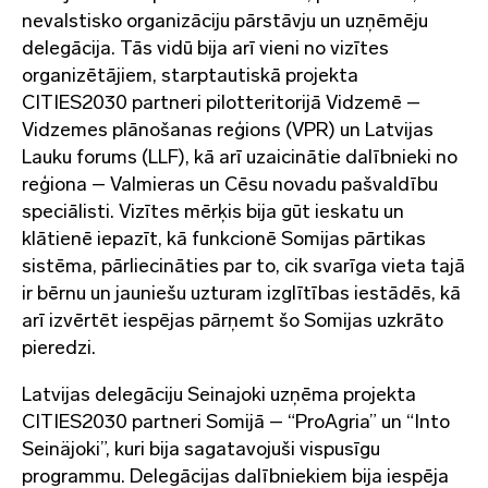
nevalstisko organizāciju pārstāvju un uzņēmēju
delegācija. Tās vidū bija arī vieni no vizītes
organizētājiem, starptautiskā projekta
CITIES2030 partneri pilotteritorijā Vidzemē –
Vidzemes plānošanas reģions (VPR) un Latvijas
Lauku forums (LLF), kā arī uzaicinātie dalībnieki no
reģiona – Valmieras un Cēsu novadu pašvaldību
speciālisti. Vizītes mērķis bija gūt ieskatu un
klātienē iepazīt, kā funkcionē Somijas pārtikas
sistēma, pārliecināties par to, cik svarīga vieta tajā
ir bērnu un jauniešu uzturam izglītības iestādēs, kā
arī izvērtēt iespējas pārņemt šo Somijas uzkrāto
pieredzi.
Latvijas delegāciju Seinajoki uzņēma projekta
CITIES2030 partneri Somijā – “ProAgria” un “Into
Seinäjoki”, kuri bija sagatavojuši vispusīgu
programmu. Delegācijas dalībniekiem bija iespēja