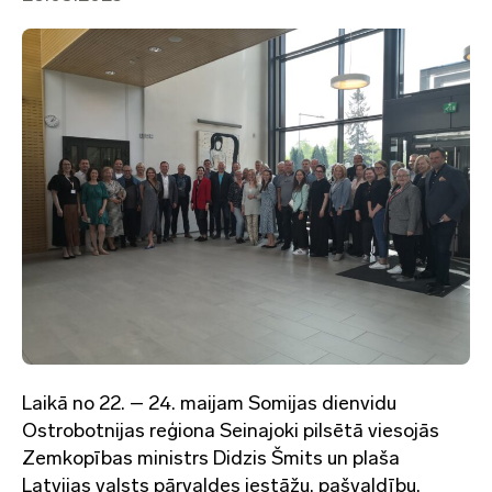
Laikā no 22. – 24. maijam Somijas dienvidu
Ostrobotnijas reģiona Seinajoki pilsētā viesojās
Zemkopības ministrs Didzis Šmits un plaša
Latvijas valsts pārvaldes iestāžu, pašvaldību,