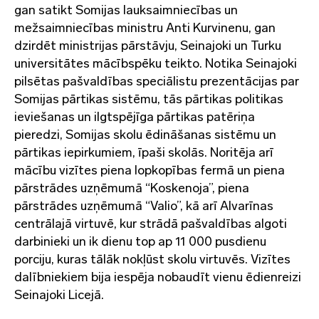
gan satikt Somijas lauksaimniecības un
mežsaimniecības ministru Anti Kurvinenu, gan
dzirdēt ministrijas pārstāvju, Seinajoki un Turku
universitātes mācībspēku teikto. Notika Seinajoki
pilsētas pašvaldības speciālistu prezentācijas par
Somijas pārtikas sistēmu, tās pārtikas politikas
ieviešanas un ilgtspējīga pārtikas patēriņa
pieredzi, Somijas skolu ēdināšanas sistēmu un
pārtikas iepirkumiem, īpaši skolās. Noritēja arī
mācību vizītes piena lopkopības fermā un piena
pārstrādes uzņēmumā “Koskenoja”, piena
pārstrādes uzņēmumā “Valio”, kā arī Alvarīnas
centrālajā virtuvē, kur strādā pašvaldības algoti
darbinieki un ik dienu top ap 11 000 pusdienu
porciju, kuras tālāk nokļūst skolu virtuvēs. Vizītes
dalībniekiem bija iespēja nobaudīt vienu ēdienreizi
Seinajoki Licejā.