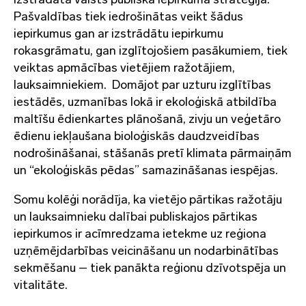
Pašvaldības tiek iedrošinātas veikt šādus
iepirkumus gan ar izstrādātu iepirkumu
rokasgrāmatu, gan izglītojošiem pasākumiem, tiek
veiktas apmācības vietējiem ražotājiem,
lauksaimniekiem. Domājot par uzturu izglītības
iestādēs, uzmanības lokā ir ekoloģiskā atbildība
maltīšu ēdienkartes plānošanā, zivju un veģetāro
ēdienu iekļaušana bioloģiskās daudzveidības
nodrošināšanai, stāšanās pretī klimata pārmaiņām
un “ekoloģiskās pēdas” samazināšanas iespējas.
Somu kolēģi norādīja, ka vietējo pārtikas ražotāju
un lauksaimnieku dalībai publiskajos pārtikas
iepirkumos ir acīmredzama ietekme uz reģiona
uzņēmējdarbības veicināšanu un nodarbinātības
sekmēšanu – tiek panākta reģionu dzīvotspēja un
vitalitāte.