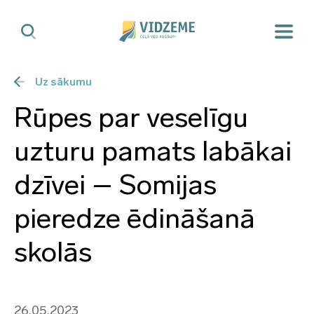
Uz sākumu
Rūpes par veselīgu
uzturu pamats labākai
dzīvei – Somijas
pieredze ēdināšanā
skolās
26.05.2023