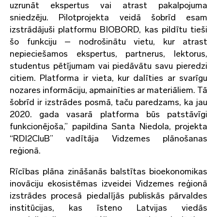
uzrunāt ekspertus vai atrast pakalpojuma
sniedzēju. Pilotprojekta veidā šobrīd esam
izstrādājuši platformu BIOBORD, kas pildītu tieši
šo funkciju – nodrošinātu vietu, kur atrast
nepieciešamos ekspertus, partnerus, lektorus,
studentus pētījumam vai piedāvātu savu pieredzi
citiem. Platforma ir vieta, kur dalīties ar svarīgu
nozares informāciju, apmainīties ar materiāliem. Tā
šobrīd ir izstrādes posmā, taču paredzams, ka jau
2020. gada vasarā platforma būs patstāvīgi
funkcionējoša,” papildina Santa Niedola, projekta
“RDI2CluB” vadītāja Vidzemes plānošanas
reģionā.
Rīcības plāna zināšanās balstītas bioekonomikas
inovāciju ekosistēmas izveidei Vidzemes reģionā
izstrādes procesā piedalījās publiskās pārvaldes
institūcijas, kas īsteno Latvijas viedās