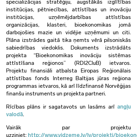
specializācijas stratēģiju, augstākās izglītības
institūcijas, pētniecības, attīstības un inovāciju
institūcijas, uzņēmējdarbības attīstības
organizācijas, klasteri, bioekonomikas jomā
darbojošies mazie un vidējie uzņēmumi un citi.
Plāna izstrādes gaitā tika ņemts vērā pilsoniskās
sabiedrības viedoklis. Dokuments izstrādāts
projekta “Bioekonomikas inovāciju sistēmas
attīstīšana reģionos” (RDI2CluB) ietvaros.
Projektu finansiāli atbalsta Eiropas Reģionālais
attīstības fonds Interreg Baltijas jūras reģiona
programmas ietvaros, kā arī līdzfinansē Norvēģijas
finanšu instruments un projekta partneri.
Rīcības plāns ir sagatavots un lasāms arī
angļu
valodā
.
Vairāk par projektu
uzziniet:
http://www.vidzeme.lv/lv/projekti/bioek