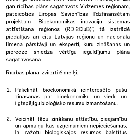
gan rīcības plāns sagatavots Vidzemes reģionam,
pateicoties Eiropas Savienības līdzfinansētam
projektam “Bioekonomikas inovāciju sistēmas
attīstīšana reģionos (RDI2CluB)”, tā izstrādē
piedalījās arī citu Latvijas reģionu un nacionāla
līmeņa pārstāvji un eksperti, kuru zināšanas un
pieredze sniedza vērtīgu ieguldījumu plāna
sagatavošanā.
Rīcības plānā izvirzīti 6 mērķi:
Palielināt bioekonomikā ieinteresēto pušu
zināšanas par bioekonomiku un viedu un
ilgtspējīgu bioloģisko resursu izmantošanu.
Veicināt tādu zināšanu attīstību, pieejamību
un apmaiņu, kas uzņēmumiem nepieciešamas,
lai ražotu bioloģiskajos resursos balstītus