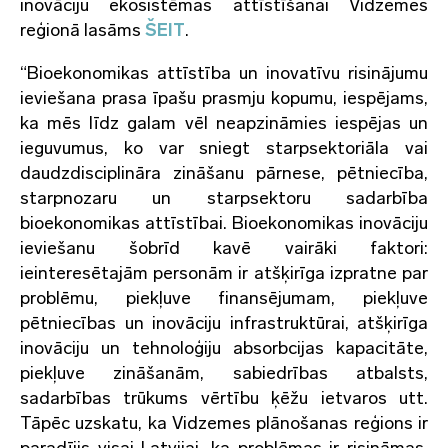
inovāciju ekosistēmas attīstīšanai Vidzemes
reģionā lasāms
ŠEIT
.
“Bioekonomikas attīstība un inovatīvu risinājumu
ieviešana prasa īpašu prasmju kopumu, iespējams,
ka mēs līdz galam vēl neapzināmies iespējas un
ieguvumus, ko var sniegt starpsektoriāla vai
daudzdisciplināra zināšanu pārnese, pētniecība,
starpnozaru un starpsektoru sadarbība
bioekonomikas attīstībai. Bioekonomikas inovāciju
ieviešanu šobrīd kavē vairāki faktori:
ieinteresētajām personām ir atšķirīga izpratne par
problēmu, piekļuve finansējumam, piekļuve
pētniecības un inovāciju infrastruktūrai, atšķirīga
inovāciju un tehnoloģiju absorbcijas kapacitāte,
piekļuve zināšanām, sabiedrības atbalsts,
sadarbības trūkums vērtību ķēžu ietvaros utt.
Tāpēc uzskatu, ka Vidzemes plānošanas reģions ir