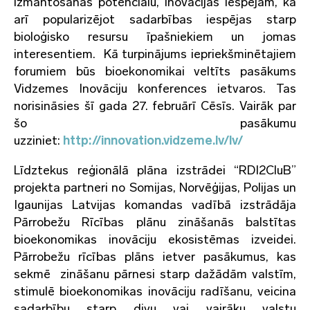
izmantošanas potenciālu, inovācijas iespējām, kā
arī popularizējot sadarbības iespējas starp
bioloģisko resursu īpašniekiem un jomas
interesentiem. Kā turpinājums iepriekšminētajiem
forumiem būs bioekonomikai veltīts pasākums
Vidzemes Inovāciju konferences ietvaros. Tas
norisināsies šī gada 27. februārī Cēsīs. Vairāk par
šo pasākumu
uzziniet:
http://innovation.vidzeme.lv/lv/
Līdztekus reģionālā plāna izstrādei “RDI2CluB”
projekta partneri no Somijas, Norvēģijas, Polijas un
Igaunijas Latvijas komandas vadībā izstrādāja
Pārrobežu Rīcības plānu zināšanās balstītas
bioekonomikas inovāciju ekosistēmas izveidei.
Pārrobežu rīcības plāns ietver pasākumus, kas
sekmē zināšanu pārnesi starp dažādām valstīm,
stimulē bioekonomikas inovāciju radīšanu, veicina
sadarbību starp divu vai vairāku valstu