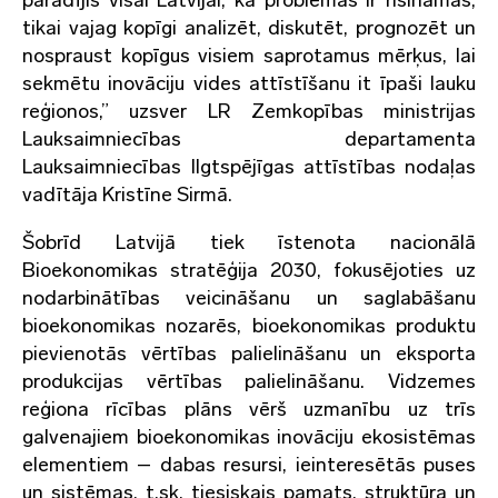
paradījis visai Latvijai, ka problēmas ir risināmas,
tikai vajag kopīgi analizēt, diskutēt, prognozēt un
nospraust kopīgus visiem saprotamus mērķus, lai
sekmētu inovāciju vides attīstīšanu it īpaši lauku
reģionos,” uzsver LR Zemkopības ministrijas
Lauksaimniecības departamenta
Lauksaimniecības Ilgtspējīgas attīstības nodaļas
vadītāja Kristīne Sirmā.
Šobrīd Latvijā tiek īstenota nacionālā
Bioekonomikas stratēģija 2030, fokusējoties uz
nodarbinātības veicināšanu un saglabāšanu
bioekonomikas nozarēs, bioekonomikas produktu
pievienotās vērtības palielināšanu un eksporta
produkcijas vērtības palielināšanu. Vidzemes
reģiona rīcības plāns vērš uzmanību uz trīs
galvenajiem bioekonomikas inovāciju ekosistēmas
elementiem – dabas resursi, ieinteresētās puses
un sistēmas, t.sk. tiesiskais pamats, struktūra un