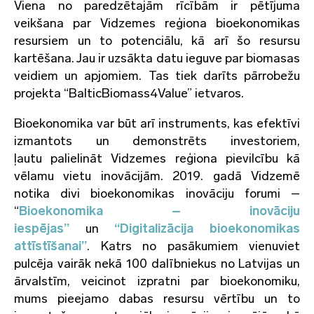
Viena no paredzētajām rīcībām ir pētījuma
veikšana par Vidzemes reģiona bioekonomikas
resursiem un to potenciālu, kā arī šo resursu
kartēšana. Jau ir uzsākta datu ieguve par biomasas
veidiem un apjomiem. Tas tiek darīts pārrobežu
projekta “BalticBiomass4Value” ietvaros.
Bioekonomika var būt arī instruments, kas efektīvi
izmantots un demonstrēts investoriem,
ļautu palielināt Vidzemes reģiona pievilcību kā
vēlamu vietu inovācijām. 2019. gadā Vidzemē
notika divi bioekonomikas inovāciju forumi –
“
Bioekonomika – inovāciju
iespējas”
un
“Digitalizācija bioekonomikas
attīstīšanai”
. Katrs no pasākumiem vienuviet
pulcēja vairāk nekā 100 dalībniekus no Latvijas un
ārvalstīm, veicinot izpratni par bioekonomiku,
mums pieejamo dabas resursu vērtību un to