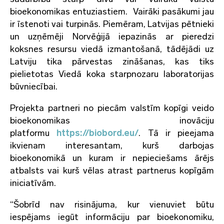
bioekonomikas entuziastiem. Vairāki pasākumi jau
ir īstenoti vai turpinās. Piemēram, Latvijas pētnieki
un uzņēmēji Norvēģijā iepazinās ar pieredzi
koksnes resursu viedā izmantošanā, tādējādi uz
Latviju tika pārvestas zināšanas, kas tiks
pielietotas Viedā koka starpnozaru laboratorijas
būvniecībai.
Projekta partneri no piecām valstīm kopīgi veido
bioekonomikas inovāciju
platformu
https://biobord.eu/
. Tā ir pieejama
ikvienam interesantam, kurš darbojas
bioekonomikā un kuram ir nepieciešams ārējs
atbalsts vai kurš vēlas atrast partnerus kopīgām
iniciatīvām.
“Šobrīd nav risinājuma, kur vienuviet būtu
iespējams iegūt informāciju par bioekonomiku,