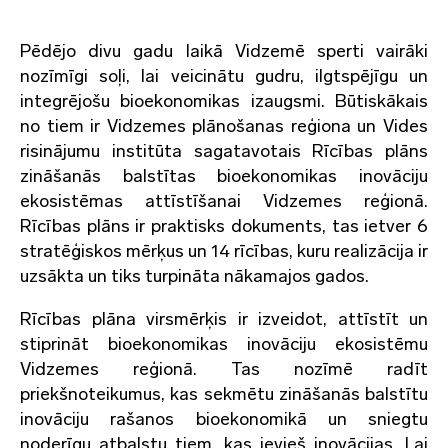
Pēdējo divu gadu laikā Vidzemē sperti vairāki
nozīmīgi soļi, lai veicinātu gudru, ilgtspējīgu un
integrējošu bioekonomikas izaugsmi. Būtiskākais
no tiem ir Vidzemes plānošanas reģiona un Vides
risinājumu institūta sagatavotais Rīcības plāns
zināšanās balstītas bioekonomikas inovāciju
ekosistēmas attīstīšanai Vidzemes reģionā.
Rīcības plāns ir praktisks dokuments, tas ietver 6
stratēģiskos mērķus un 14 rīcības, kuru realizācija ir
uzsākta un tiks turpināta nākamajos gados.
Rīcības plāna virsmērķis ir izveidot, attīstīt un
stiprināt bioekonomikas inovāciju ekosistēmu
Vidzemes reģionā. Tas nozīmē radīt
priekšnoteikumus, kas sekmētu zināšanās balstītu
inovāciju rašanos bioekonomikā un sniegtu
noderīgu atbalstu tiem, kas ievieš inovācijas. Lai