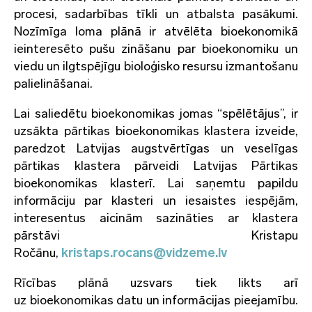
procesi, sadarbības tīkli un atbalsta pasākumi.
Nozīmīga loma plānā ir atvēlēta bioekonomikā
ieinteresēto pušu zināšanu par bioekonomiku un
viedu un ilgtspējīgu bioloģisko resursu izmantošanu
palielināšanai.
Lai saliedētu bioekonomikas jomas “spēlētājus”, ir
uzsākta pārtikas bioekonomikas klastera izveide,
paredzot Latvijas augstvērtīgas un veselīgas
pārtikas klastera pārveidi Latvijas Pārtikas
bioekonomikas klasterī. Lai saņemtu papildu
informāciju par klasteri un iesaistes iespējām,
interesentus aicinām sazināties ar klastera
pārstāvi Kristapu
Ročānu,
kristaps.rocans@vidzeme.lv
Rīcības plānā uzsvars tiek likts arī
uz bioekonomikas datu un informācijas pieejamību.