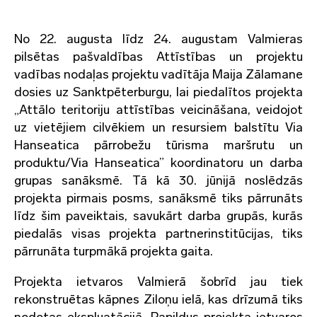
No 22. augusta līdz 24. augustam Valmieras
pilsētas pašvaldības Attīstības un projektu
vadības nodaļas projektu vadītāja Maija Zālamane
dosies uz Sanktpēterburgu, lai piedalītos projekta
„Attālo teritoriju attīstības veicināšana, veidojot
uz vietējiem cilvēkiem un resursiem balstītu Via
Hanseatica pārrobežu tūrisma maršrutu un
produktu/Via Hanseatica” koordinatoru un darba
grupas sanāksmē. Tā kā 30. jūnijā noslēdzās
projekta pirmais posms, sanāksmē tiks pārrunāts
līdz šim paveiktais, savukārt darba grupās, kurās
piedalās visas projekta partnerinstitūcijas, tiks
pārrunāta turpmākā projekta gaita.
Projekta ietvaros Valmierā šobrīd jau tiek
rekonstruētas kāpnes Ziloņu ielā, kas drīzumā tiks