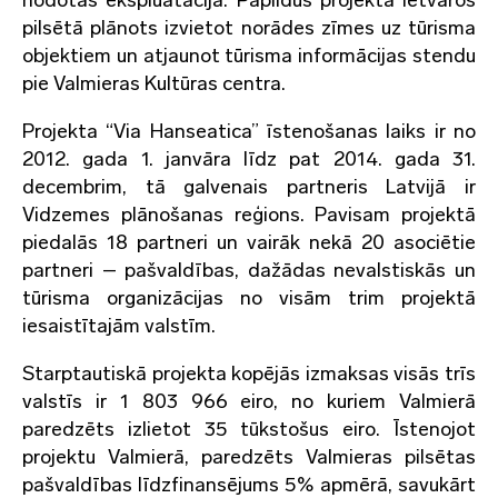
nodotas ekspluatācijā. Papildus projekta ietvaros
pilsētā plānots izvietot norādes zīmes uz tūrisma
objektiem un atjaunot tūrisma informācijas stendu
pie Valmieras Kultūras centra.
Projekta “Via Hanseatica” īstenošanas laiks ir no
2012. gada 1. janvāra līdz pat 2014. gada 31.
decembrim, tā galvenais partneris Latvijā ir
Vidzemes plānošanas reģions. Pavisam projektā
piedalās 18 partneri un vairāk nekā 20 asociētie
partneri – pašvaldības, dažādas nevalstiskās un
tūrisma organizācijas no visām trim projektā
iesaistītajām valstīm.
Starptautiskā projekta kopējās izmaksas visās trīs
valstīs ir 1 803 966 eiro, no kuriem Valmierā
paredzēts izlietot 35 tūkstošus eiro. Īstenojot
projektu Valmierā, paredzēts Valmieras pilsētas
pašvaldības līdzfinansējums 5% apmērā, savukārt