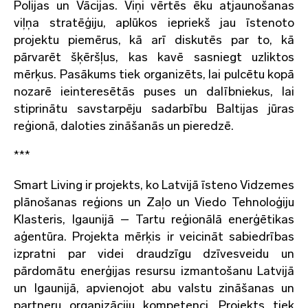
Polijas un Vācijas. Viņi vērtēs ēku atjaunošanas
viļņa stratēģiju, aplūkos iepriekš jau īstenoto
projektu piemērus, kā arī diskutēs par to, kā
pārvarēt šķēršļus, kas kavē sasniegt uzliktos
mērķus. Pasākums tiek organizēts, lai pulcētu kopā
nozarē ieinteresētās puses un dalībniekus, lai
stiprinātu savstarpēju sadarbību Baltijas jūras
reģionā, daloties zināšanās un pieredzē.
***
Smart Living ir projekts, ko Latvijā īsteno Vidzemes
plānošanas reģions un Zaļo un Viedo Tehnoloģiju
Klasteris, Igaunijā – Tartu reģionālā enerģētikas
aģentūra. Projekta mērķis ir veicināt sabiedrības
izpratni par videi draudzīgu dzīvesveidu un
pārdomātu enerģijas resursu izmantošanu Latvijā
un Igaunijā, apvienojot abu valstu zināšanas un
partneru organizāciju kompetenci. Projekts tiek