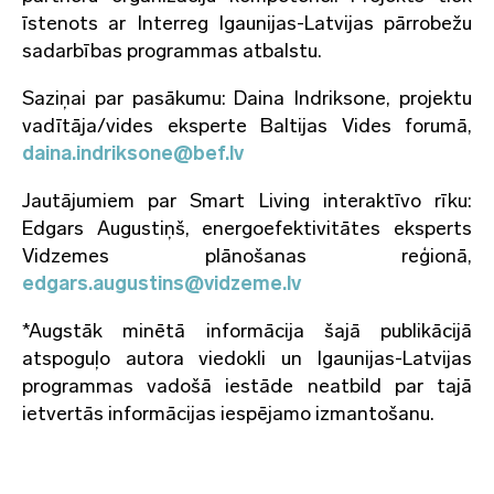
īstenots ar Interreg Igaunijas-Latvijas pārrobežu
sadarbības programmas atbalstu.
Saziņai par pasākumu: Daina Indriksone, projektu
vadītāja/vides eksperte Baltijas Vides forumā,
daina.indriksone@bef.lv
Jautājumiem par Smart Living interaktīvo rīku:
Edgars Augustiņš, energoefektivitātes eksperts
Vidzemes plānošanas reģionā,
edgars.augustins@vidzeme.lv
*Augstāk minētā informācija šajā publikācijā
atspoguļo autora viedokli un Igaunijas-Latvijas
programmas vadošā iestāde neatbild par tajā
ietvertās informācijas iespējamo izmantošanu.