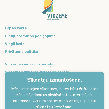
Lapas karte
Piekļūstamības paziņojums
Viegli lasīt
Privātuma politika
Vidzemes inovāciju nedēļa
Vidzemes uzņēmējdarbības centrs
Sīkdatņu izmantošana.
Balso Vidzeme
Pierakstieties jaunumiem un saņemiet aktuālākos
Mēs izmantojam sīkdatnes, lai tev būtu ērtāk lietot
jaunumus savā e-pastā!
mūsu mājaslapu un piedāvātu tev interesējošu
informāciju. Arī turpinot lietot šo vietni, tu piekrīti
Pieteikties jaunumiem
sīkdatņu lietošanai
.