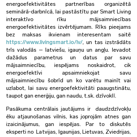
energoefektivitātes partnerības organizētā
seminārā-darbnīcā, lai pastāstītu par Smart Living
interaktīvo rīku mājsaimniecības
energoefektivitātes izvērtējumam. Rīks pieejams
bez maksas ikvienam interesentam saitē
https://www.livingsmart.io/lv/
, un tas izstrādāts
trīs valodās – latviešu, igauņu un angļu. Ievadot
dažādus parametrus un datus par savu
mājsaimniecību, iespējams noskaidrot, cik
energoefektīvi apsaimniekojat savu
mājsaimniecību šobrīd un ko varētu mainīt vai
uzlabot, lai savu energoefektivitāti paaugstinātu,
taupot gan enerģiju, gan naudu, t.sk. dzīvoklī.
Pasākuma centrālais jautājums ir daudzdzīvokļu
ēku atjaunošanas vilnis, kas joprojām atnes gan
izaicinājumus, gan iespējas. Par to diskutēs
eksperti no Latvijas, Igaunijas, Lietuvas, Zviedrijas,