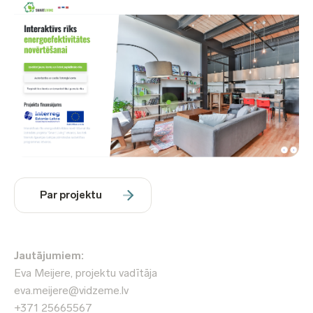
Par projektu
Jautājumiem:
Eva Meijere, projektu vadītāja
eva.meijere@vidzeme.lv
+371 25665567