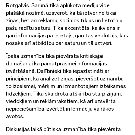
Rotgalvis. Sarunā tika aplūkota mediju vide
plašākā nozīmē, uzsverot, ka tā ietver ne tikai
ziņas, bet arī reklāmu, sociālos tīklus un lietotāju
pašu radītu saturu. Tika akcentēts, ka ikviens ir
gan informācijas patērētājs, gan tās veidotājs, kas
nosaka arī atbildību par saturu un tā uztveri.
Īpaša uzmanība tika pievērsta kritiskajai
domāšanai kā pamatprasmei informācijas
izvērtēšanā. Dalībnieki tika iepazīstināti ar
principiem, kā analizēt ziņas, pievēršot uzmanību
to izcelsmei, mērķim un izmantotajiem izteiksmes
līdzekļiem. Tika skaidrota atšķirība starp ziņām,
viedokļiem un reklāmrakstiem, kā arī uzsvērta
nepieciešamība izvērtēt informāciju vairākos
avotos.
Diskusijas laikā būtiska uzmanība tika pievērsta