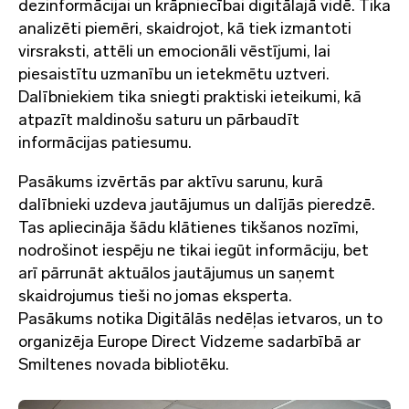
dezinformācijai un krāpniecībai digitālajā vidē. Tika
analizēti piemēri, skaidrojot, kā tiek izmantoti
virsraksti, attēli un emocionāli vēstījumi, lai
piesaistītu uzmanību un ietekmētu uztveri.
Dalībniekiem tika sniegti praktiski ieteikumi, kā
atpazīt maldinošu saturu un pārbaudīt
informācijas patiesumu.
Pasākums izvērtās par aktīvu sarunu, kurā
dalībnieki uzdeva jautājumus un dalījās pieredzē.
Tas apliecināja šādu klātienes tikšanos nozīmi,
nodrošinot iespēju ne tikai iegūt informāciju, bet
arī pārrunāt aktuālos jautājumus un saņemt
skaidrojumus tieši no jomas eksperta.
Pasākums notika Digitālās nedēļas ietvaros, un to
organizēja Europe Direct Vidzeme sadarbībā ar
Smiltenes novada bibliotēku.