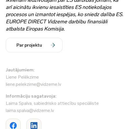
ikvienam iedzīvotājam par ES darbības jomām, kā
arī aicinātu ikvienu iesaistīties ES notiekošajos
procesos un izmantot iespējas, ko sniedz dalība ES.
EUROPE DIRECT Vidzeme darbību finansiāli
atbalsta Eiropas Komisija.
Par projektu
Jautājumiem:
Liene Pelēkzirne
liene.pelekzirne@vidzeme.lv
Informāciju sagatavoja:
Laima Spalva, sabiedrisko attiecību speciāliste
laima.spalva@vidzeme.lv