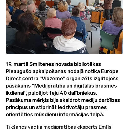
19. martā Smiltenes novada bibliotēkas
Pieaugušo apkalpošanas nodaļā notika Europe
Direct centra “Vidzeme” organizēts izglītojošs
pasākums “Medijpratība un digitālās prasmes
ikdienai”, pulcējot teju 40 dalībniekus.
Pasākuma mērķis bija skaidrot mediju darbības
principus un stiprināt iedzīvotāju prasmes
orientēties mūsdienu informācijas telpā.
Tikšanos vadīja medijpratības eksperts Emīls