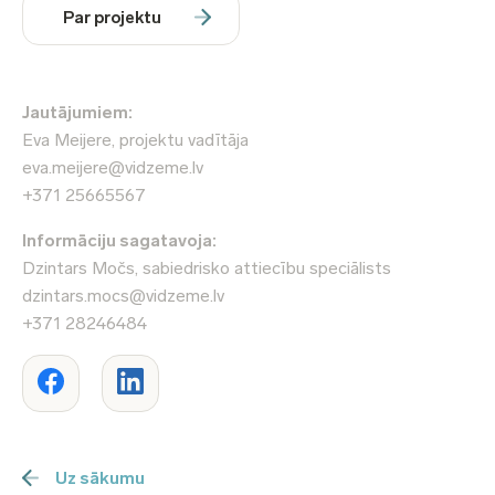
Par projektu
Jautājumiem:
Eva Meijere, projektu vadītāja
eva.meijere@vidzeme.lv
+371 25665567
Informāciju sagatavoja:
Dzintars Močs, sabiedrisko attiecību speciālists
dzintars.mocs@vidzeme.lv
+371 28246484
Uz sākumu