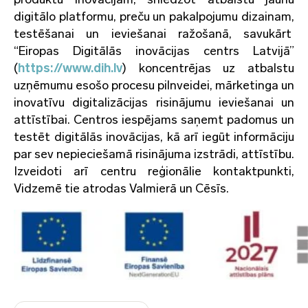
digitālo platformu, preču un pakalpojumu dizainam,
testēšanai un ieviešanai ražošanā, savukārt
“Eiropas Digitālās inovācijas centrs Latvijā”
(
https://www.dih.lv
) koncentrējas uz atbalstu
uzņēmumu esošo procesu pilnveidei, mārketinga un
inovatīvu digitalizācijas risinājumu ieviešanai un
attīstībai. Centros iespējams saņemt padomus un
testēt digitālās inovācijas, kā arī iegūt informāciju
par sev nepieciešamā risinājuma izstrādi, attīstību.
Izveidoti arī centru reģionālie kontaktpunkti,
Vidzemē tie atrodas Valmierā un Cēsīs.