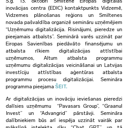
Š.g. 13. oktobrī Smiltenē Eiropas digitālās
inovācijas centra (EDIC) kontaktpunkts Vidzemē,
Vidzemes plānošanas reģions un Smiltenes
novada pašvaldība organizē semināru uzņēmējiem
“Uzņēmumu digitalizācija. Risinājumi, pieredze un
pieejamais atbalsts”. Seminārā varēs uzzināt par
Eiropas Savienības piedāvāto finansējumu un
atbalsta rīkiem digitalizācijas attīstībai
uzņēmumos, Altum atbalsta programmu
uzņēmumu digitalizācijas veicināšanai un Latvijas
investīciju attīstības aģentūras atbalsta
programmu procesu digitalizācijai. Semināra
programma pieejama
ŠEIT.
Ar digitalizācijas un inovāciju ieviešanas pieredzi
dalīsies uzņēmumu “Pavasars Group”, “Graanul
Invest” un “Advangrid” pārstāvji. Semināra
dalībniekiem būs arī iespēja uzzināt vairāk par
mākslīgā intelekta rīku “Chat GPT” un tā