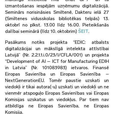
izmantošanas iespējām uzņēmumu digitalizācijā.
Seminārs norisināsies Smiltenē, Dakteru ielā 27
(Smiltenes vidusskolas bibliotēkas telpās) 13.
oktobrī no plkst. 13.00 līdz 16.00. Pieteikšanās
dalībai seminārā (līdz 10. oktobrim)
ŠEIT
.
Pasākums notiks projekta “EDIC: atbalsts
digitalizācijai un mākslīgā intelekta attīstībai
Latvijā” (Nr. 2.2.1.1.i.0/23/I/CFLA/001) un projekta
“Development of AI – ICT for Manufacturing EDIH
in Latvia” (Nr. 101083983) ietvaros. Finansē
Eiropas Savienība un Eiropas Savienība –
NextGenerationEU. Tomēr paustie uzskati un
viedokļi ir tikai autora(-u) uzskati un viedokļi un ne
vienmēr atspoguļo Eiropas Savienības vai Eiropas
Komisijas uzskatus un viedokļus. Par tiem nav
atbildīga ne Eiropas Savienība, ne Eiropas
Komisija.