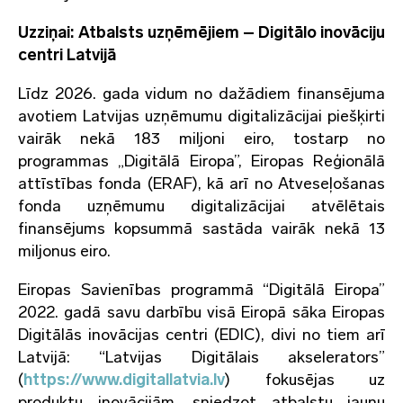
Uzziņai: Atbalsts uzņēmējiem – Digitālo inovāciju
centri Latvijā
Līdz 2026. gada vidum no dažādiem finansējuma
avotiem Latvijas uzņēmumu digitalizācijai piešķirti
vairāk nekā 183 miljoni eiro, tostarp no
programmas „Digitālā Eiropa”, Eiropas Reģionālā
attīstības fonda (ERAF), kā arī no Atveseļošanas
fonda uzņēmumu digitalizācijai atvēlētais
finansējums kopsummā sastāda vairāk nekā 13
miljonus eiro.
Eiropas Savienības programmā “Digitālā Eiropa”
2022. gadā savu darbību visā Eiropā sāka Eiropas
Digitālās inovācijas centri (EDIC), divi no tiem arī
Latvijā: “Latvijas Digitālais akselerators”
(
https://www.digitallatvia.lv
) fokusējas uz
produktu inovācijām, sniedzot atbalstu jaunu