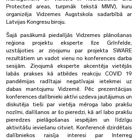
Protected areas, turpmāk tekstā MMV), kuru
organizēja Vidzemes Augstskola sadarbībā ar
Latvijas Kongresu biroju.
Šajā pasākumā piedalījās Vidzemes plānošanas
reģiona projektu eksperte Ilze Grīnfelde,
uzstājoties ar ziņojumu par projekta SWARE
rezultātiem un vadot vienu no konferences darba
sesijām. Ziņojumā eksperte akcentēja vietējās
labās prakses kā atbildes reakciju COVID 19
pandēmijas radītajai negatīvajai ietekmei uz
dabas mantojumu Vidzemē. Pēc prezentācijas
konferences dalībnieki aktīvi uzdeva jautājumus un
diskutēja tieši par vietēja mēroga labo prakšu
nozīmi, dalīšanos ar šo pieredzi, kā arī labo prakšu
pieredzes pielāgošanas iespējām un līdzīgu
aktivitāšu ieviešanu citviet. Konferencē dzirdētais
dalībniekos raisīja interesi par Interreg