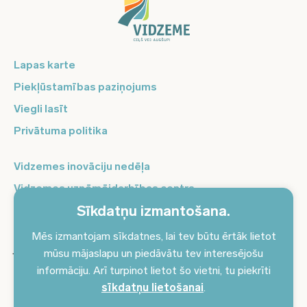
Lapas karte
Piekļūstamības paziņojums
Viegli lasīt
Privātuma politika
Vidzemes inovāciju nedēļa
Vidzemes uzņēmējdarbības centrs
Sīkdatņu izmantošana.
Balso Vidzeme
Pierakstieties jaunumiem un saņemiet aktuālākos
Mēs izmantojam sīkdatnes, lai tev būtu ērtāk lietot
jaunumus savā e-pastā!
mūsu mājaslapu un piedāvātu tev interesējošu
informāciju. Arī turpinot lietot šo vietni, tu piekrīti
Pieteikties jaunumiem
sīkdatņu lietošanai
.