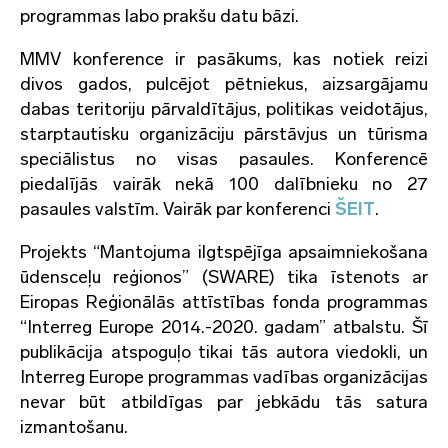
programmas labo prakšu datu bāzi.
MMV konference ir pasākums, kas notiek reizi
divos gados, pulcējot pētniekus, aizsargājamu
dabas teritoriju pārvaldītājus, politikas veidotājus,
starptautisku organizāciju pārstāvjus un tūrisma
speciālistus no visas pasaules. Konferencē
piedalījās vairāk nekā 100 dalībnieku no 27
pasaules valstīm. Vairāk par konferenci
ŠEIT
.
Projekts “Mantojuma ilgtspējīga apsaimniekošana
ūdensceļu reģionos” (SWARE) tika īstenots ar
Eiropas Reģionālās attīstības fonda programmas
“Interreg Europe 2014.-2020. gadam” atbalstu. Šī
publikācija atspoguļo tikai tās autora viedokli, un
Interreg Europe programmas vadības organizācijas
nevar būt atbildīgas par jebkādu tās satura
izmantošanu.