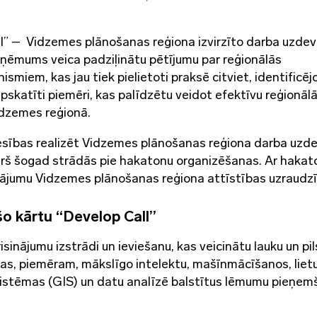
all” – Vidzemes plānošanas reģiona izvirzīto darba uzde
zņēmums veica padziļinātu pētījumu par reģionālās
iem, kas jau tiek pielietoti praksē citviet, identificēj
apskatīti piemēri, kas palīdzētu veidot efektīvu reģionāl
idzemes reģionā.
tiesības realizēt Vidzemes plānošanas reģiona darba uz
kurš šogad strādās pie hakatonu organizēšanas. Ar hakat
nājumu Vidzemes plānošanas reģiona attīstības uzraudzī
o kārtu “Develop Call”
risinājumu izstrādi un ieviešanu, kas veicinātu lauku un pi
as, piemēram, mākslīgo intelektu, mašīnmācīšanos, liet
 sistēmas (GIS) un datu analīzē balstītus lēmumu pieņe