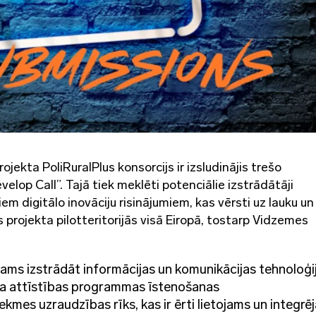
ekta PoliRuralPlus konsorcijs ir izsludinājis trešo
lop Call”. Tajā tiek meklēti potenciālie izstrādātāji
m digitālo inovāciju risinājumiem, kas vērsti uz lauku un
projekta pilotteritorijās visā Eiropā, tostarp Vidzemes
ms izstrādāt informācijas un komunikācijas tehnoloģi
ona attīstības programmas īstenošanas
ekmes uzraudzības rīks, kas ir ērti lietojams un integrē