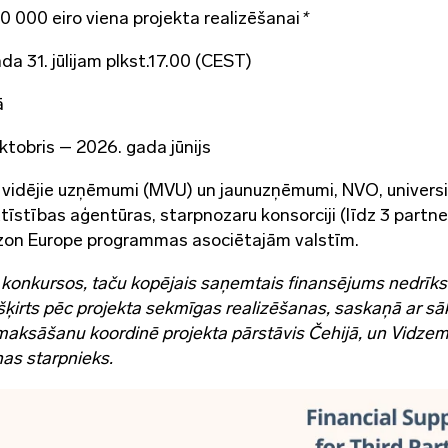
0 000 eiro viena projekta realizēšanai
*
ada 31. jūlijam plkst.17.00 (CEST)
ā
tobris – 2026. gada jūnijs
 vidējie uzņēmumi (MVU) un jaunuzņēmumi, NVO, univers
ttīstības aģentūras, starpnozaru konsorciji (līdz 3 partn
izon Europe programmas asociētajām valstīm.
s konkursos, taču kopējais saņemtais finansējums nedrīks
šķirts pēc projekta sekmīgas realizēšanas, saskaņā ar sā
maksāšanu koordinē projekta pārstāvis Čehijā, un Vidze
as starpnieks.