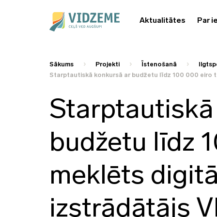
Aktualitātes
Par i
Sākums
Projekti
Īstenošanā
Ilgtsp
Starptautiskā konkursā ar budžetu līdz 100 000 eiro ti
Starptautiskā
budžetu līdz 1
meklēts digitā
izstrādātājs V