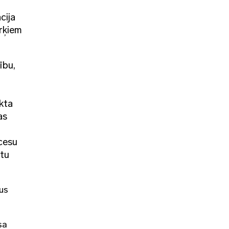
cija
ērķiem
ību,
kta
as
ocesu
utu
us
sa