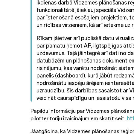
ikdienas darbā Vidzemes plānošanas reģ
funkcionalitātē jāiekļauj speciāls Vidz
par īstenošanā esošajiem projektiem, t
un rīcības virzieniem, kā arī ietekme uz
Rīkam jāietver arī publiskā datu vizuali
par pamatu ņemot AP, ilgtspējīgas attīs
uzdevumus. Tajā jāintegrē arī dati no 
datubāzēm un plānošanas dokumentiem. 
risinājumu, kas varētu nodrošināt sistem
panelis (dashboard), kurā jābūt redzamā
nodrošinātu iespēju ārējiem ieinteresēt
uzraudzību, šīs darbības sasaistot ar 
veicināt caurspīdīgu un iesaistošu visa
Papildu informāciju par Vidzemes plānošana
pilotteritoriju izaicinājumiem skatīt šeit:
ht
Jāatgādina, ka Vidzemes plānošanas reģions 