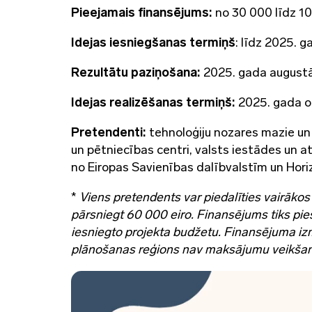
Pieejamais finansējums:
no 30 000 līdz 10
Idejas iesniegšanas termiņš
: līdz 2025. g
Rezultātu paziņošana:
2025. gada august
Idejas realizēšanas termiņš:
2025. gada ok
Pretendenti:
tehnoloģiju nozares mazie un
un pētniecības centri, valsts iestādes un a
no Eiropas Savienības dalībvalstīm un Hor
*
Viens pretendents var piedalīties vairāko
pārsniegt 60 000 eiro. Finansējums tiks pie
iesniegto projekta budžetu. Finansējuma iz
plānošanas reģions nav maksājumu veikšan