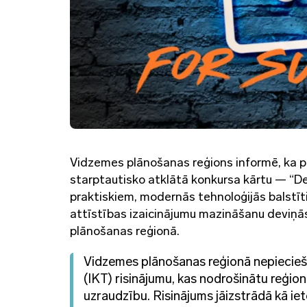
Vidzemes plānošanas reģions informē, ka proj
starptautisko atklātā konkursa kārtu — “Deve
praktiskiem, modernās tehnoloģijās balstītie
attīstības izaicinājumu mazināšanu deviņās 
plānošanas reģionā.
Vidzemes plānošanas reģionā nepiecieša
(IKT) risinājumu, kas nodrošinātu reģi
uzraudzību. Risinājums jāizstrādā kā iet