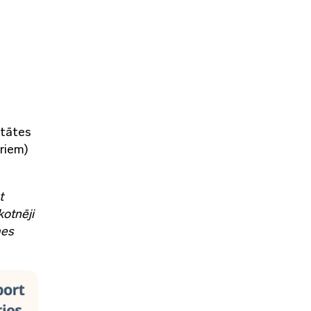
itātes
eriem)
t
kotnēji
mes