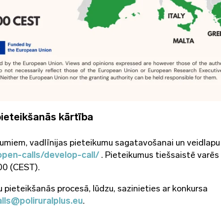
pieteikšanās kārtība
jumiem, vadlīnijas pieteikumu sagatavošanai un veidlapu
open-calls/develop-call/
. Pieteikumus tiešsaistē varēs
.00 (CEST).
u pieteikšanās procesā, lūdzu, sazinieties ar konkursa
lls@poliruralplus.eu
.