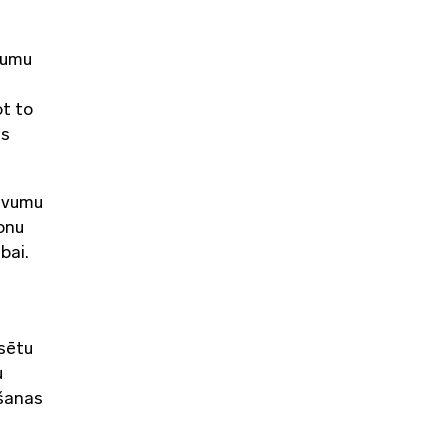
vumu
ot to
ās
devumu
onu
bai.
lsētu
u
mšanas