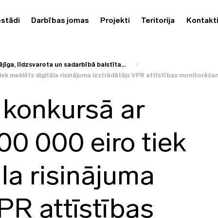
estādi
Darbības jomas
Projekti
Teritorija
Kontakt
ējīga, līdzsvarota un sadarbībā balstīta...
ek meklēts digitāla risinājuma izstrādātājs VPR attīstības monitorēša
 konkursā ar
00 000 eiro tiek
la risinājuma
PR attīstības