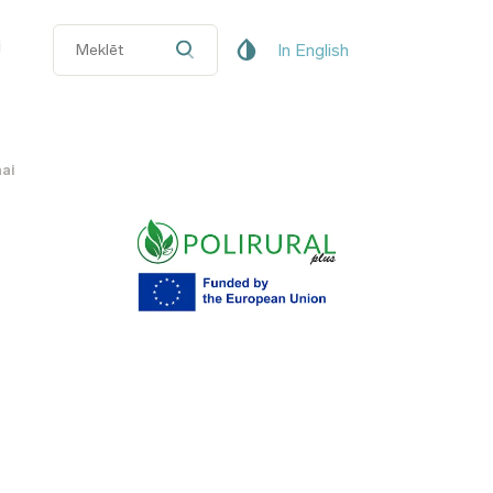
i
In English
nai