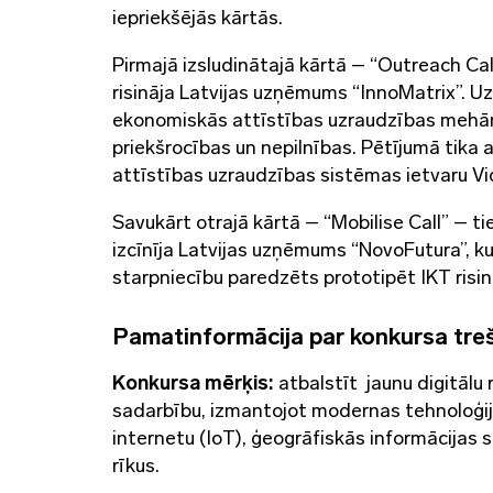
iepriekšējās kārtās.
Pirmajā izsludinātajā kārtā – “Outreach C
risināja Latvijas uzņēmums “InnoMatrix”. U
ekonomiskās attīstības uzraudzības mehānism
priekšrocības un nepilnības. Pētījumā tika 
attīstības uzraudzības sistēmas ietvaru V
Savukārt otrajā kārtā – “Mobilise Call” – 
izcīnīja Latvijas uzņēmums “NovoFutura”, 
starpniecību paredzēts prototipēt IKT risi
Pamatinformācija par konkursa treš
Konkursa mērķis:
atbalstīt jaunu digitālu 
sadarbību, izmantojot modernas tehnoloģij
internetu (IoT), ģeogrāfiskās informācijas
rīkus.