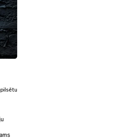
 pilsētu
ju
jams