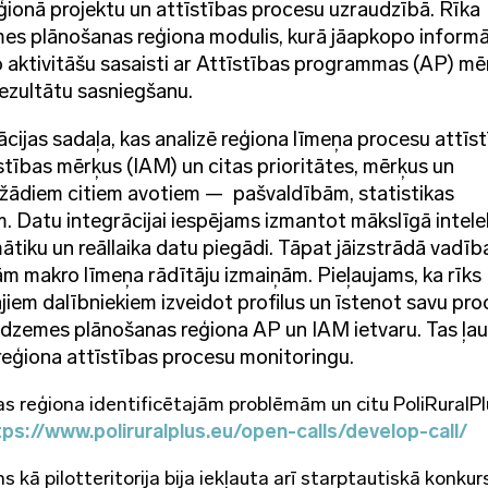
ionā projektu un attīstības procesu uzraudzībā. Rīka
emes plānošanas reģiona modulis, kurā jāapkopo informā
o aktivitāšu sasaisti ar Attīstības programmas (AP) m
 rezultātu sasniegšanu.
zācijas sadaļa, kas analizē reģiona līmeņa procesu attīst
tības mērķus (IAM) un citas prioritātes, mērķus un
dažādiem citiem avotiem — pašvaldībām, statistikas
Datu integrācijai iespējams izmantot mākslīgā intele
ātiku un reāllaika datu piegādi. Tāpat jāizstrādā vadīb
m makro līmeņa rādītāju izmaiņām. Pieļaujams, ka rīks
ajiem dalībniekiem izveidot profilus un īstenot savu pr
Vidzemes plānošanas reģiona AP un IAM ietvaru. Tas ļa
 reģiona attīstības procesu monitoringu.
s reģiona identificētajām problēmām un citu PoliRuralPl
tps://www.poliruralplus.eu/open-calls/develop-call/
kā pilotteritorija bija iekļauta arī starptautiskā konkur