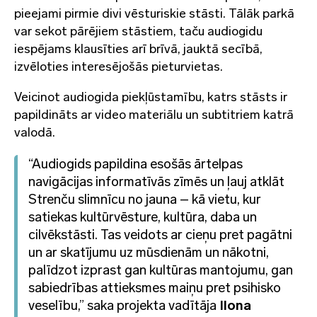
pieejami pirmie divi vēsturiskie stāsti. Tālāk parkā
var sekot pārējiem stāstiem, taču audiogidu
iespējams klausīties arī brīvā, jauktā secībā,
izvēloties interesējošās pieturvietas.
Veicinot audiogida piekļūstamību, katrs stāsts ir
papildināts ar video materiālu un subtitriem katrā
valodā.
“Audiogids papildina esošās ārtelpas
navigācijas informatīvās zīmēs un ļauj atklāt
Strenču slimnīcu no jauna – kā vietu, kur
satiekas kultūrvēsture, kultūra, daba un
cilvēkstāsti. Tas veidots ar cieņu pret pagātni
un ar skatījumu uz mūsdienām un nākotni,
palīdzot izprast gan kultūras mantojumu, gan
sabiedrības attieksmes maiņu pret psihisko
veselību,” saka projekta vadītāja
Ilona