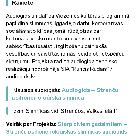
Rāviete
.
Audiogids un dalība Vidzemes kultūras programmā
papildina slimnīcas ilggadējo darbu korporatīvās
sociālās atbildības jomā, rūpējoties par
kultūrvēsturisko mantojumu un veicinot
sabiedrības iesaisti, izglītošanu psihiskās
veselības un saistītās jomās, veidojot ilgtspējīgu
skatījumu. Projektā radītā audiogida tehnisko
realizāciju nodrošināja SIA “Runcis Rudais” /
audiogids.lv.
Klausies audiogidu:
Audiogids – Strenču
psihoneiroloģiskā slimnīca
Izzini Slimnīcas vidi Strenčos, Valkas ielā 11
Vairāk par Projektu:
Starp diviem gadsimtiem –
Strenču psihoneiroloģiskās slimnīcas audiogids