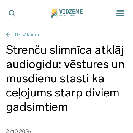
Uz sākumu
Strenču slimnīca atklāj
audiogidu: vēstures un
mūsdienu stāsti kā
ceļojums starp diviem
gadsimtiem
27.10.2025