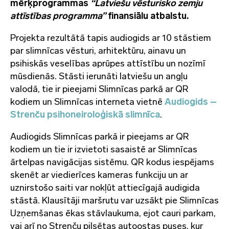
mērķprogrammas
“Latviešu vēsturisko zemju
attīstības programma”
finansiālu atbalstu.
Projekta rezultātā tapis audiogids ar 10 stāstiem
par slimnīcas vēsturi, arhitektūru, ainavu un
psihiskās veselības aprūpes attīstību un nozīmī
mūsdienās. Stāsti ierunāti latviešu un angļu
valodā, tie ir pieejami Slimnīcas parkā ar QR
kodiem un Slimnīcas interneta vietnē
Audiogids –
Strenču psihoneiroloģiskā slimnīca
.
Audiogids Slimnīcas parkā ir pieejams ar QR
kodiem un tie ir izvietoti sasaistē ar Slimnīcas
ārtelpas navigācijas sistēmu. QR kodus iespējams
skenēt ar viedierīces kameras funkciju un ar
uznirstošo saiti var nokļūt attiecīgajā audigida
stāstā. Klausītāji maršrutu var uzsākt pie Slimnīcas
Uzņemšanas ēkas stāvlaukuma, ejot cauri parkam,
vai arī no Strenču pilsētas autoostas puses, kur