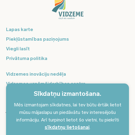
Lapas karte
Piekļūstamības paziņojums
Viegli lasīt
Privātuma politika
Vidzemes inovāciju nedēļa
Vidzemes uzņēmējdarbības centrs
Sīkdatņu izmantošana.
Balso Vidzeme
Pierakstieties jaunumiem un saņemiet aktuālākos
Mēs izmantojam sīkdatnes, lai tev būtu ērtāk lietot
jaunumus savā e-pastā!
mūsu mājaslapu un piedāvātu tev interesējošu
informāciju. Arī turpinot lietot šo vietni, tu piekrīti
Pieteikties jaunumiem
sīkdatņu lietošanai
.