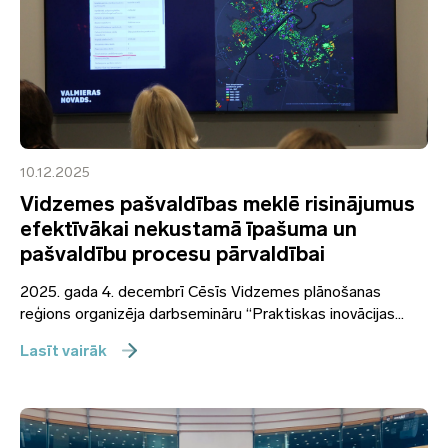
10.12.2025
Vidzemes pašvaldības meklē risinājumus
efektīvākai nekustamā īpašuma un
pašvaldību procesu pārvaldībai
2025. gada 4. decembrī Cēsīs Vidzemes plānošanas
reģions organizēja darbsemināru “Praktiskas inovācijas...
Lasīt vairāk