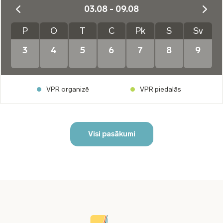
03.08 - 09.08
P
O
T
C
Pk
S
Sv
3
4
5
6
7
8
9
VPR organizē
VPR piedalās
Visi pasākumi