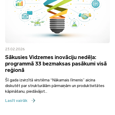
23.02.2026
Sākusies Vidzemes inovāciju nedēļa:
programmā 33 bezmaksas pasākumi visā
reģionā
Šī gada izvirzītā virstēma “Nākamais līmenis” aicina
diskutēt par strukturālām pārmaiņām un produktivitātes
kāpināšanu, piedāvājot...
Lasīt vairāk