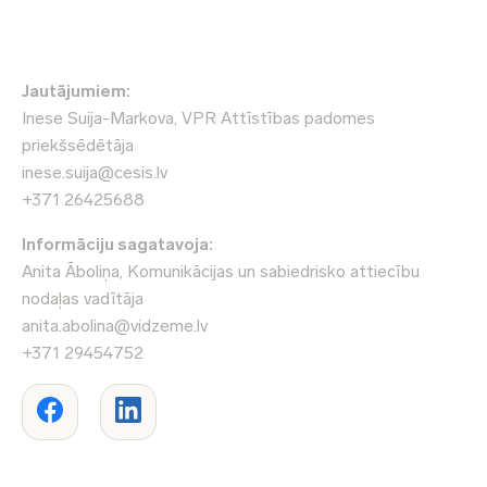
Jautājumiem:
Inese Suija-Markova, VPR Attīstības padomes
priekšsēdētāja
inese.suija@cesis.lv
+371 26425688
Informāciju sagatavoja:
Anita Āboliņa, Komunikācijas un sabiedrisko attiecību
nodaļas vadītāja
anita.abolina@vidzeme.lv
+371 29454752