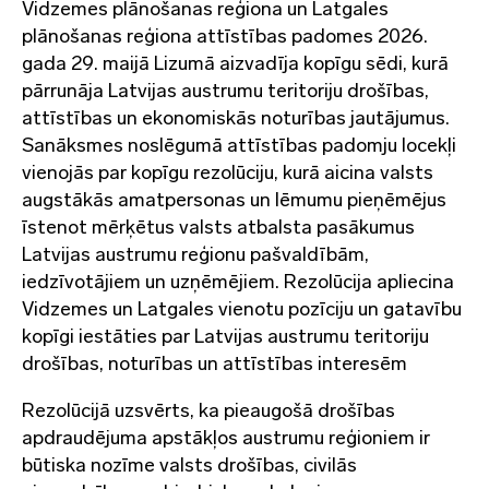
Vidzemes plānošanas reģiona un Latgales
plānošanas reģiona attīstības padomes 2026.
gada 29. maijā Lizumā aizvadīja kopīgu sēdi, kurā
pārrunāja Latvijas austrumu teritoriju drošības,
attīstības un ekonomiskās noturības jautājumus.
Sanāksmes noslēgumā attīstības padomju locekļi
vienojās par kopīgu rezolūciju, kurā aicina valsts
augstākās amatpersonas un lēmumu pieņēmējus
īstenot mērķētus valsts atbalsta pasākumus
Latvijas austrumu reģionu pašvaldībām,
iedzīvotājiem un uzņēmējiem. Rezolūcija apliecina
Vidzemes un Latgales vienotu pozīciju un gatavību
kopīgi iestāties par Latvijas austrumu teritoriju
drošības, noturības un attīstības interesēm
Rezolūcijā uzsvērts, ka pieaugošā drošības
apdraudējuma apstākļos austrumu reģioniem ir
būtiska nozīme valsts drošības, civilās