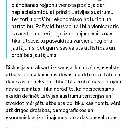
plānošanas reģionu vienota pozīcija par
nepieciešamību stiprināt Latvijas austrumu
teritoriju drošību, ekonomisko noturību un
attīstību. Pašvaldību vadītāji bija vienisprātis,
ka austrumu teritoriju izaicinājumi vairs nav
tikai atsevišķu pašvaldību vai viena reģiona
jautājums, bet gan visas valsts attīstības un
drošības jautājums.
Diskusijā vairākkārt izskanēja, ka līdzšinējie valsts
atbalsta pasākumi nav devuši gaidīto rezultātu un
daudzas iepriekš identificētās problēmas joprojām
nav atrisinātas. Tika norādīts, ka nepieciešams
skaidri definēt Latvijas austrumu teritorijas un
izveidot mērķētu atbalsta politiku, kas ņemtu vērā
atšķirīgos drošības, demogrāfiskos un
ekonomiskos izaicinājumus dažādās pašvaldībās.