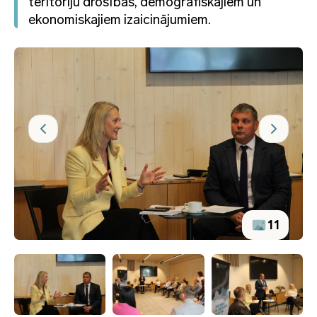
teritoriju drošības, demogrāfiskajiem un
ekonomiskajiem izaicinājumiem.
11