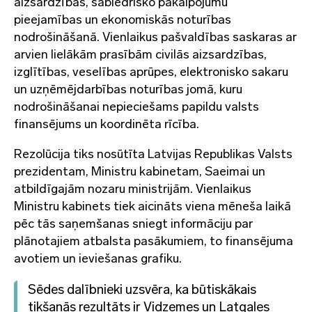
aizsardzības, sabiedrisko pakalpojumu
pieejamības un ekonomiskās noturības
nodrošināšanā. Vienlaikus pašvaldības saskaras ar
arvien lielākām prasībām civilās aizsardzības,
izglītības, veselības aprūpes, elektronisko sakaru
un uzņēmējdarbības noturības jomā, kuru
nodrošināšanai nepieciešams papildu valsts
finansējums un koordinēta rīcība.
Rezolūcija tiks nosūtīta Latvijas Republikas Valsts
prezidentam, Ministru kabinetam, Saeimai un
atbildīgajām nozaru ministrijām. Vienlaikus
Ministru kabinets tiek aicināts viena mēneša laikā
pēc tās saņemšanas sniegt informāciju par
plānotajiem atbalsta pasākumiem, to finansējuma
avotiem un ieviešanas grafiku.
Sēdes dalībnieki uzsvēra, ka būtiskākais
tikšanās rezultāts ir Vidzemes un Latgales