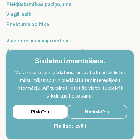
Piekļūstamības paziņojums
Viegli lasīt
Privātuma politika
Vidzemes inovāciju nedēļa
Vidzemes uzņēmējdarbības centrs
Sīkdatņu izmantošana.
Balso Vidzeme
Pierakstieties jaunumiem un saņemiet aktuālākos
Mēs izmantojam sīkdatnes, lai tev būtu ērtāk lietot
jaunumus savā e-pastā!
mūsu mājaslapu un piedāvātu tev interesējošu
informāciju. Arī turpinot lietot šo vietni, tu piekrīti
Pieteikties jaunumiem
sīkdatņu lietošanai
.
Piekrītu
Nepiekrītu
Pielāgot izvēli
© 2024 Vidzemes plānošanas reģions