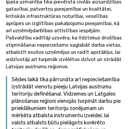
Īpaša uzmanība tika pievērsta civilās aizsardzības
gatavībai, patvertņu pieejamībai un kvalitātei,
kritiskās infrastruktūras noturībai, veselības
aprūpes un izglītības pakalpojumu pieejamībai, kā
arī uzņēmējdarbības attīstības iespējām.
Pašvaldību vadītāji uzsvēra, ka līdztekus drošības
stiprināšanai nepieciešams saglabāt darba vietas,
atbalstīt esošos uzņēmējus un radīt apstākļus, lai
iedzīvotāji arī turpmāk izvēlētos dzīvot un strādāt
Latvijas austrumu reģionos.
Sēdes laikā tika pārrunāta arī nepieciešamība
izstrādāt vienotu pieeju Latvijas austrumu
teritoriju definēšanai. Vidzemes un Latgales
plānošanas reģioni vienojās turpināt darbu pie
priekšlikumiem teritoriju zonējumam un
mērķēta atbalsta instrumentu izveidei, lai
valsts atbalsts būtu pielāgots konkrēto