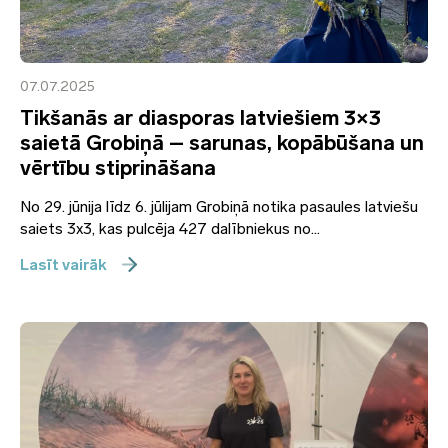
07.07.2025
Tikšanās ar diasporas latviešiem 3×3
saietā Grobiņā – sarunas, kopābūšana un
vērtību stiprināšana
No 29. jūnija līdz 6. jūlijam Grobiņā notika pasaules latviešu
saiets 3x3, kas pulcēja 427 dalībniekus no...
Lasīt vairāk