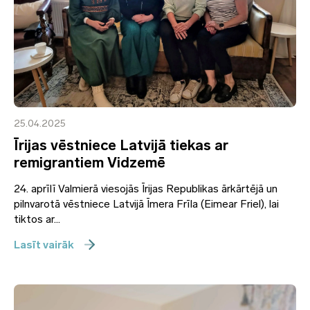
25.04.2025
Īrijas vēstniece Latvijā tiekas ar
remigrantiem Vidzemē
24. aprīlī Valmierā viesojās Īrijas Republikas ārkārtējā un
pilnvarotā vēstniece Latvijā Īmera Frīla (Eimear Friel), lai
tiktos ar...
Lasīt vairāk