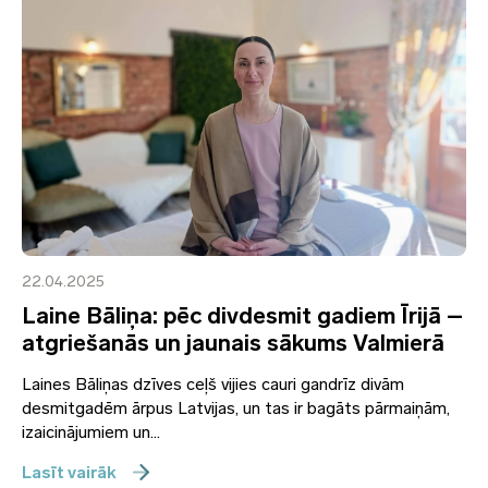
22.04.2025
Laine Bāliņa: pēc divdesmit gadiem Īrijā –
atgriešanās un jaunais sākums Valmierā
Laines Bāliņas dzīves ceļš vijies cauri gandrīz divām
desmitgadēm ārpus Latvijas, un tas ir bagāts pārmaiņām,
izaicinājumiem un...
Lasīt vairāk