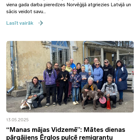
viena gada darba pieredzes Norvēģijā atgriezies Latvijā un
sācis veidot savu...
Lasīt vairāk
13.05.2025
“Manas mājas Vidzemē”: Mātes dienas
pārgājiens Ērgļos pulcē remigrantu