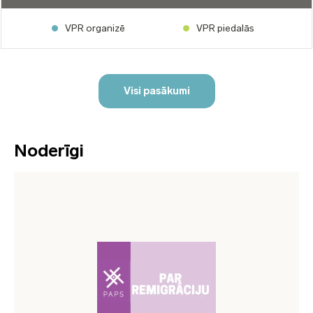
VPR organizē
VPR piedalās
Visi pasākumi
Noderīgi