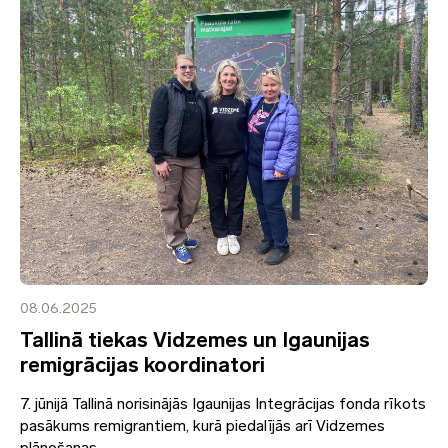
08.06.2025
Tallinā tiekas Vidzemes un Igaunijas
remigrācijas koordinatori
7. jūnijā Tallinā norisinājās Igaunijas Integrācijas fonda rīkots
pasākums remigrantiem, kurā piedalījās arī Vidzemes
plānošanas...