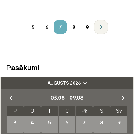
7
5
6
8
9
Pasākumi
AUGUSTS 2026
03.08 - 09.08
P
O
T
C
Pk
S
Sv
3
4
5
6
7
8
9