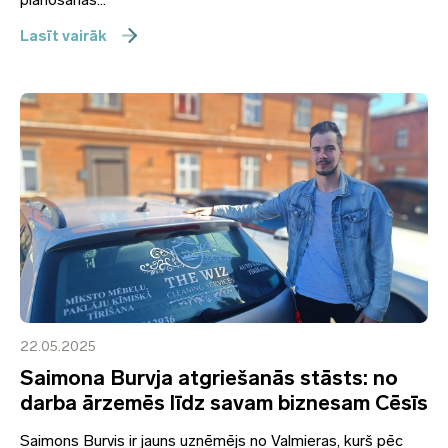
Lasīt vairāk
22.05.2025
Saimona Burvja atgriešanās stāsts: no
darba ārzemēs līdz savam biznesam Cēsīs
Saimons Burvis ir jauns uzņēmējs no Valmieras, kurš pēc