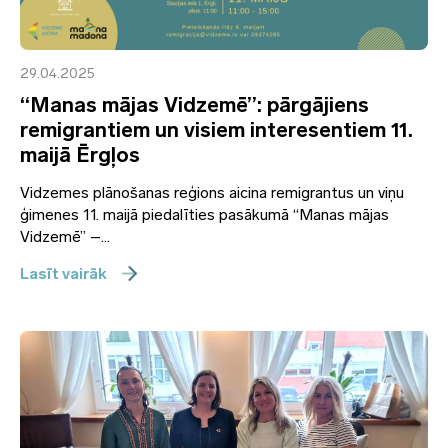
29.04.2025
“Manas mājas Vidzemē”: pārgājiens
remigrantiem un visiem interesentiem 11.
maijā Ērgļos
Vidzemes plānošanas reģions aicina remigrantus un viņu
ģimenes 11. maijā piedalīties pasākumā “Manas mājas
Vidzemē” –...
Lasīt vairāk