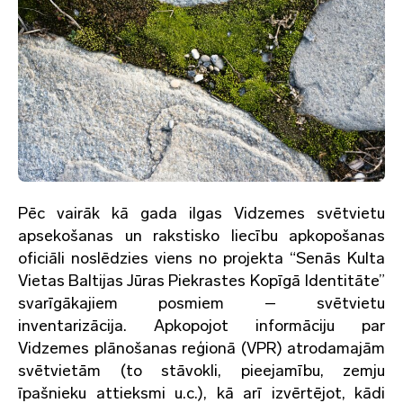
Pēc vairāk kā gada ilgas Vidzemes svētvietu
apsekošanas un rakstisko liecību apkopošanas
oficiāli noslēdzies viens no projekta “Senās Kulta
Vietas Baltijas Jūras Piekrastes Kopīgā Identitāte”
svarīgākajiem posmiem – svētvietu
inventarizācija. Apkopojot informāciju par
Vidzemes plānošanas reģionā (VPR) atrodamajām
svētvietām (to stāvokli, pieejamību, zemju
īpašnieku attieksmi u.c.), kā arī izvērtējot, kādi