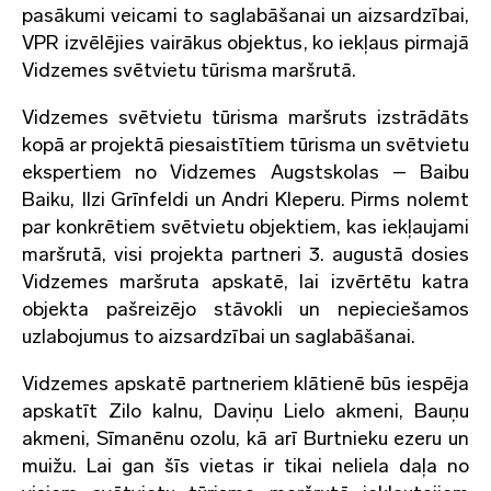
pasākumi veicami to saglabāšanai un aizsardzībai,
VPR izvēlējies vairākus objektus, ko iekļaus pirmajā
Vidzemes svētvietu tūrisma maršrutā.
Vidzemes svētvietu tūrisma maršruts izstrādāts
kopā ar projektā piesaistītiem tūrisma un svētvietu
ekspertiem no Vidzemes Augstskolas – Baibu
Baiku, Ilzi Grīnfeldi un Andri Kleperu. Pirms nolemt
par konkrētiem svētvietu objektiem, kas iekļaujami
maršrutā, visi projekta partneri 3. augustā dosies
Vidzemes maršruta apskatē, lai izvērtētu katra
objekta pašreizējo stāvokli un nepieciešamos
uzlabojumus to aizsardzībai un saglabāšanai.
Vidzemes apskatē partneriem klātienē būs iespēja
apskatīt Zilo kalnu, Daviņu Lielo akmeni, Bauņu
akmeni, Sīmanēnu ozolu, kā arī Burtnieku ezeru un
muižu. Lai gan šīs vietas ir tikai neliela daļa no