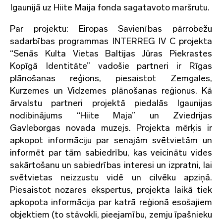
Igaunijā uz Hiite Maija fonda sagatavoto maršrutu.
Par projektu: Eiropas Savienības pārrobežu
sadarbības programmas INTERREG IV C projekta
“Senās Kulta Vietas Baltijas Jūras Piekrastes
Kopīgā Identitāte” vadošie partneri ir Rīgas
plānošanas reģions, piesaistot Zemgales,
Kurzemes un Vidzemes plānošanas reģionus. Kā
ārvalstu partneri projektā piedalās Igaunijas
nodibinājums “Hiite Maja” un Zviedrijas
Gavleborgas novada muzejs. Projekta mērķis ir
apkopot informāciju par senajām svētvietām un
informēt par tām sabiedrību, kas veicinātu vides
sakārtošanu un sabiedrības interesi un izpratni, lai
svētvietas neizzustu vidē un cilvēku apziņā.
Piesaistot nozares ekspertus, projekta laikā tiek
apkopota informācija par katrā reģionā esošajiem
objektiem (to stāvokli, pieejamību, zemju īpašnieku