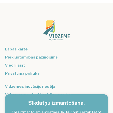
Lapas karte
Piekļūstamības paziņojums
Viegli lasīt
Privātuma politika
Vidzemes inovāciju nedēļa
Vidzemes uzņēmējdarbības centrs
Sīkdatņu izmantošana.
Balso Vidzeme
Pierakstieties jaunumiem un saņemiet aktuālākos
Mēs izmantojam sīkdatnes, lai tev būtu ērtāk lietot