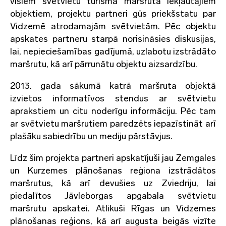
visiem svētvietu tūrisma maršrutā iekļautajiem
objektiem, projektu partneri gūs priekšstatu par
Vidzemē atrodamajām svētvietām. Pēc objektu
apskates partneru starpā norisināsies diskusijas,
lai, nepieciešamības gadījumā, uzlabotu izstrādāto
maršrutu, kā arī pārrunātu objektu aizsardzību.
2013. gada sākumā katrā maršruta objektā
izvietos informatīvos stendus ar svētvietu
aprakstiem un citu noderīgu informāciju. Pēc tam
ar svētvietu maršrutiem paredzēts iepazīstināt arī
plašāku sabiedrību un mediju pārstāvjus.
Līdz šim projekta partneri apskatījuši jau Zemgales
un Kurzemes plānošanas reģiona izstrādātos
maršrutus, kā arī devušies uz Zviedriju, lai
piedalītos Jāvleborgas apgabala svētvietu
maršrutu apskatei. Atlikuši Rīgas un Vidzemes
plānošanas reģions, kā arī augusta beigās vizīte