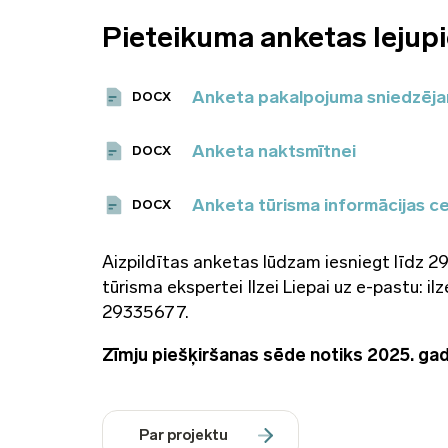
Pieteikuma anketas lejupi
Anketa pakalpojuma sniedzēj
DOCX
Anketa naktsmītnei
DOCX
Anketa tūrisma informācijas c
DOCX
Aizpildītas anketas lūdzam iesniegt līdz 
tūrisma ekspertei Ilzei Liepai uz e-pastu: i
29335677.
Zīmju piešķiršanas sēde notiks 2025. gad
Par projektu