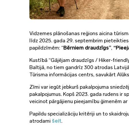
Vidzemes plānošanas reģions aicina tūrism
līdz 2025. gada 29. septembrim pieteiktie
papildzīmēm: “
Bērniem draudzīgs”
,
“Pieej
Kustībā “Gājējam draudzīgs / Hiker-friendly
Baltijā, no tiem gandrīz 300 atrodas Latvi
Tūrisma informācijas centrs, savukārt Alūksn
Zīmi var iegūt jebkurš pakalpojuma sniedzēj
pakalpojumus. Kopš 2023. gada rudens ir spē
veicinot pārgājienu pieejamību ģimenēm ar b
Papildu specializāciju kritēriji un to skaid
atrodami
šeit
.