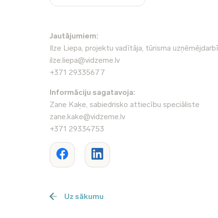
Jautājumiem:
Ilze Liepa, projektu vadītāja, tūrisma uzņēmējdar
ilze.liepa@vidzeme.lv
+371 29335677
Informāciju sagatavoja:
Zane Kaķe, sabiedrisko attiecību speciāliste
zane.kake@vidzeme.lv
+371 29334753
Uz sākumu