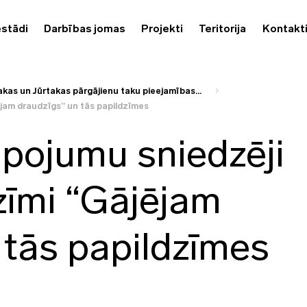
estādi
Darbības jomas
Projekti
Teritorija
Kontakt
kas un Jūrtakas pārgājienu taku pieejamības...
ējam draudzīgs” un tās papildzīmes
pojumu sniedzēji
 zīmi “Gājējam
 tās papildzīmes