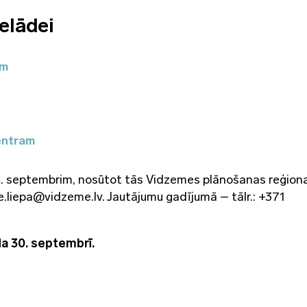
elādei
am
entram
29. septembrim, nosūtot tās Vidzemes plānošanas reģion
lze.liepa@vidzeme.lv. Jautājumu gadījumā – tālr.: +371
a 30. septembrī.