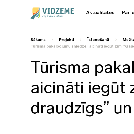
Aktualitātes
Par i
Sākums
Projekti
Īstenošanā
Mežta
Tūrisma pakalpojumu sniedzēji aicināti iegūt zīmi “Gāj
Tūrisma pakal
aicināti iegūt
draudzīgs” un