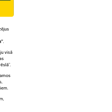
zējus
m”
.
ju visā
as
ēslā”.
ešamos
s,
miem.
em,