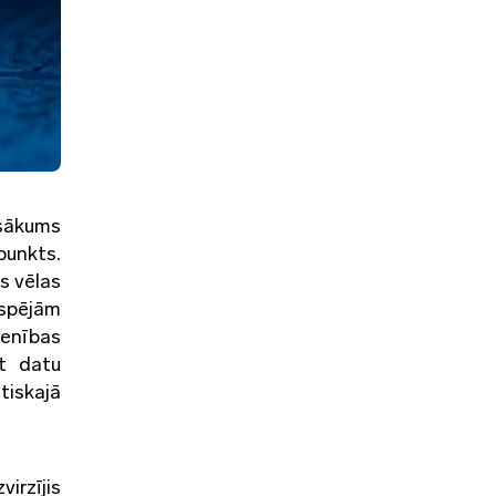
asākums
punkts.
s vēlas
espējām
ienības
ot datu
tiskajā
irzījis