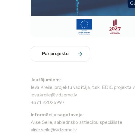
Par projektu
Jautājumiem:
Ieva Kreile, projektu vadītāja, t.sk. EDIC projekta 
ieva.kreile@vidzeme.lv
+371 22025997
Informāciju sagatavoja:
Alise Seile, sabiedrisko attiecību speciāliste
alise.seile@vidzeme.lv