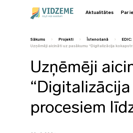
Aktualitātes
Par i
Sākums
Projekti
Īstenošanā
EDIC: 
Uzņēmēji aicināti uz pasākumu “Digitalizācija kokapst
Uzņēmēji aici
“Digitalizācij
procesiem līd