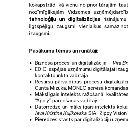
kokapstrādi kā vienu no prioritārajām tau
nozīmīgākajām Vidzemes uzņēmējdarbīb
tehnoloģiju un digitalizācijas
risinājumu 
ilgtspējīgu izaugsmi, vienlaikus samazi
izaugsmi.
Pasākuma tēmas un runātāji:
Biznesa procesi un digitalizācija –
Vita B
EDIC iespējas uzņēmumu digitālajai iza
kontaktpunkta vadītāja
Resursu pārvaldības procesu digitalizā
Gunta Mizuka, MONEO servisa komandas v
Mākslīgais intelekts ražošanā: kvalitāte
“Apply” pārdošanas vadītājs
Datorredze un mākslīgais intelekts koka
Ieva Kristīne Kuļikovska
, SIA “Zippy Visio
Pieredzes stāsts par digitalizāciju uzņ