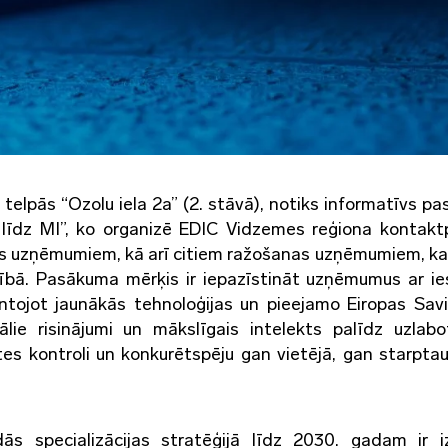
telpās “Ozolu iela 2a” (2. stāvā), notiks informatīvs p
m līdz MI”, ko organizē EDIC Vidzemes reģiona kontakt
 uzņēmumiem, kā arī citiem ražošanas uzņēmumiem, ka
rbībā. Pasākuma mērķis ir iepazīstināt uzņēmumus ar i
ntojot jaunākās tehnoloģijas un pieejamo Eiropas Sav
tālie risinājumi un mākslīgais intelekts palīdz uzlab
ātes kontroli un konkurētspēju gan vietējā, gan starptau
 specializācijas stratēģijā līdz 2030. gadam ir izv