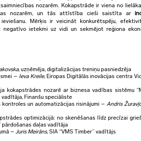
tsaimniecības nozarēm. Kokapstrāde ir viena no lielāk
as nozarēm, un tās attīstība cieši saistīta ar
in
ieviešanu. Mērķis ir veicināt konkurētspēju, efektivi
not negatīvo ietekmi uz vidi un sekmējot reģiona eko
rakovska
, uzņēmēja, digitalizācijas treniņu pasniedzēja
ugsmei –
Ieva Kreile
, Eiropas Digitālās inovācijas centra V
cija kokapstrādes nozarē ar biznesa vadības sistēmu “
adītāja, Finanšu speciāliste
s kontroles un automatizācijas risinājumi –
Andris Žuravļ
pstrādes optimizācijā: no skenēšanas līdz precīzai grie
n” pārdošanas daļas vadītāja
ēmumā –
Juris Meirāns
, SIA “VMS Timber” vadītājs