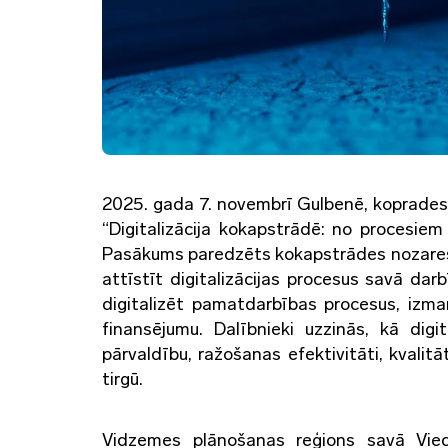
2025. gada 7. novembrī Gulbenē, koprades 
“Digitalizācija kokapstrādē: no procesie
Pasākums paredzēts kokapstrādes nozares
attīstīt digitalizācijas procesus savā da
digitalizēt pamatdarbības procesus, izma
finansējumu. Dalībnieki uzzinās, kā digi
pārvaldību, ražošanas efektivitāti, kvalit
tirgū.
Vidzemes plānošanas reģions savā Viedās