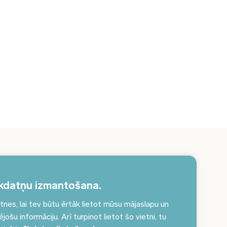
erakstieties jaunumiem un saņemiet aktuālākos
unumus savā e-pastā!
kdatņu izmantošana.
es, lai tev būtu ērtāk lietot mūsu mājaslapu un
Pieteikties jaunumiem
ošu informāciju. Arī turpinot lietot šo vietni, tu