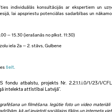
ties individuālās konsultācijās ar ekspertiem un u
sesijā, lai apspriestu potenciālas sadarbības un nākamo
2.00 – 15.30 (ierašanās no plkst. 11:30)
olu iela 2a – 2. stāvs, Gulbene
ies
šeit.
 fondu atbalstu, projekts Nr. 2.2.1.1.i.0/1/23/I/CF
ā intelekta attīstībai Latvijā”.
rafēšana un filmēšana. Iegūtie foto un video materiāli v
ībām, kā arī ievietoti sociālajos tīklos un interneta viet