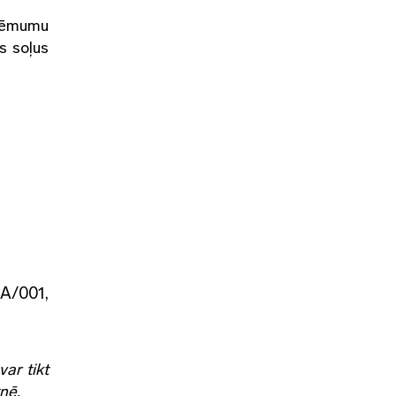
zņēmumu
s soļus
LA/001,
ar tikt
nē.