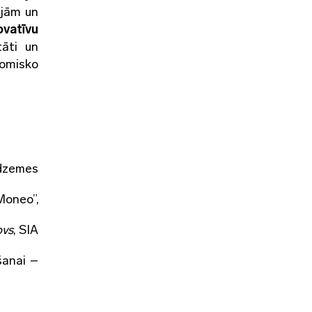
ajām un
ovatīvu
tāti un
nomisko
idzemes
Moneo”,
ovs
, SIA
šanai –