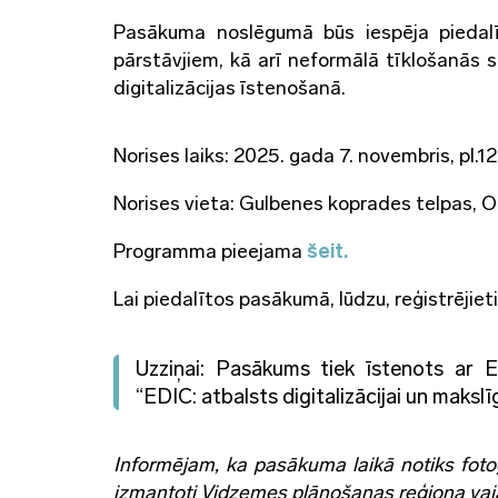
Pasākuma noslēgumā būs iespēja piedalī
pārstāvjiem, kā arī neformālā tīklošanās 
digitalizācijas īstenošanā.
Norises laiks: 2025. gada 7. novembris, pl.1
Norises vieta: Gulbenes koprades telpas, Oz
Programma pieejama
šeit.
Lai piedalītos pasākumā, lūdzu, reģistrējiet
Uzziņai: Pasākums tiek īstenots ar ES
“EDIC: atbalsts digitalizācijai un makslīg
Informējam, ka pasākuma laikā notiks fotog
izmantoti Vidzemes plānošanas reģiona vajadz