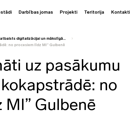
estādi
Darbības jomas
Projekti
Teritorija
Kontakt
atbalsts digitalizācijai un mākslīgā...
rādē: no procesiem līdz MI” Gulbenē
nāti uz pasākumu
a kokapstrādē: no
z MI” Gulbenē