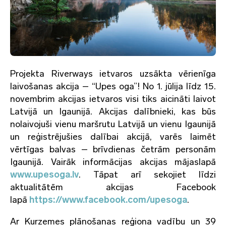
Projekta Riverways ietvaros uzsākta vērienīga
laivošanas akcija – “Upes oga”! No 1. jūlija līdz 15.
novembrim akcijas ietvaros visi tiks aicināti laivot
Latvijā un Igaunijā. Akcijas dalībnieki, kas būs
nolaivojuši vienu maršrutu Latvijā un vienu Igaunijā
un reģistrējušies dalībai akcijā, varēs laimēt
vērtīgas balvas – brīvdienas četrām personām
Igaunijā. Vairāk informācijas akcijas mājaslapā
www.upesoga.lv
. Tāpat arī sekojiet līdzi
aktualitātēm akcijas Facebook
lapā
https://www.facebook.com/upesoga
.
Ar Kurzemes plānošanas reģiona vadību un 39