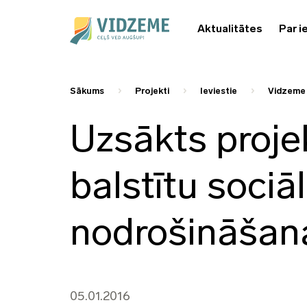
Aktualitātes
Par i
Sākums
Projekti
Ieviestie
Vidzeme 
Uzsākts proje
balstītu soci
nodrošināšan
05.01.2016