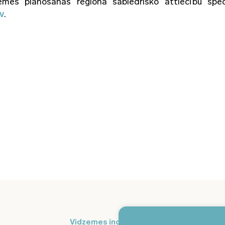
zemes plānošanas reģiona sabiedrisko attiecību speci
v
.
Pi
Vidzemes inovāciju nedēļa