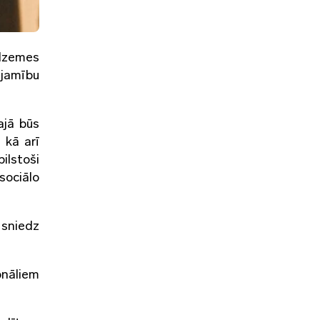
idzemes
ejamību
ajā būs
 kā arī
ilstoši
sociālo
 sniedz
onāliem