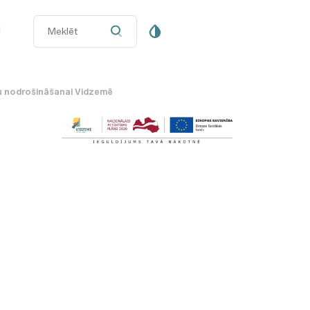
i
mu nodrošināšanai Vidzemē