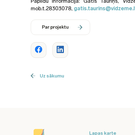
Papildu informācija: Gatis Tauriņš, Vid
mob.t.28303078,
gatis.taurins@vidzeme.l
Par projektu
Uz sākumu
Lapas karte