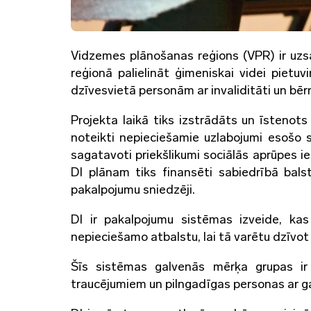
Vidzemes plānošanas reģions (VPR) ir uzsā
reģionā palielināt ģimeniskai videi pietu
dzīvesvietā personām ar invaliditāti un bēr
Projekta laikā tiks izstrādāts un īstenots 
noteikti nepieciešamie uzlabojumi esošo so
sagatavoti priekšlikumi sociālās aprūpes ies
DI plānam tiks finansēti sabiedrībā balst
pakalpojumu sniedzēji.
DI ir pakalpojumu sistēmas izveide, kas
nepieciešamo atbalstu, lai tā varētu dzīvot
Šīs sistēmas galvenās mērķa grupas ir 
traucējumiem un pilngadīgas personas ar g