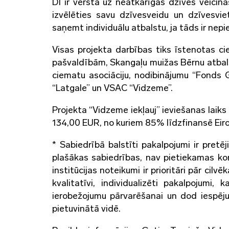
DI ir vērsta uz neatkarīgas dzīves veicin
izvēlēties savu dzīvesveidu un dzīvesvie
saņemt individuālu atbalstu, ja tāds ir nep
Visas projekta darbības tiks īstenotas c
pašvaldībām, Skangaļu muižas Bērnu atbals
ciematu asociāciju, nodibinājumu “Fonds 
“Latgale” un VSAC “Vidzeme”.
Projekta “Vidzeme iekļauj” ieviešanas laiks
134,00 EUR, no kuriem 85% līdzfinansē Eiro
* Sabiedrībā balstīti pakalpojumi ir pretēji
plašākas sabiedrības, nav pietiekamas kon
institūcijas noteikumi ir prioritāri pār cil
kvalitatīvi, individualizēti pakalpojumi
ierobežojumu pārvarēšanai un dod iespēj
pietuvinātā vidē.