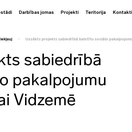
estādi
Darbības jomas
Projekti
Teritorija
Kontakt
iekļauj
Uzsākts projekts sabiedrībā balstītu sociālo pakalpoju
kts sabiedrībā
ālo pakalpojumu
ai Vidzemē