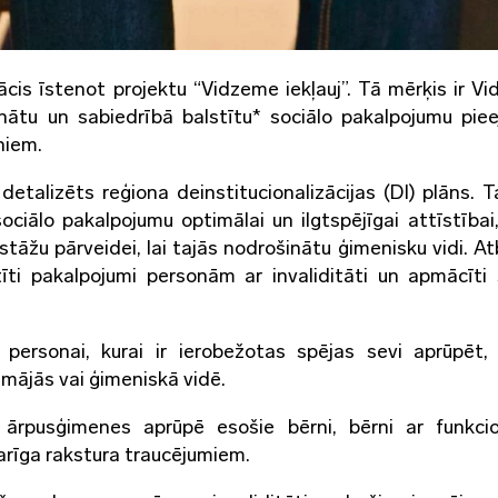
cis īstenot projektu “Vidzeme iekļauj”. Tā mērķis ir V
vinātu un sabiedrībā balstītu* sociālo pakalpojumu pie
niem.
detalizēts reģiona deinstitucionalizācijas (DI) plāns. T
ciālo pakalpojumu optimālai un ilgtspējīgai attīstībai,
tāžu pārveidei, lai tajās nodrošinātu ģimenisku vidi. Atb
īti pakalpojumi personām ar invaliditāti un apmācīti 
 personai, kurai ir ierobežotas spējas sevi aprūpēt,
 mājās vai ģimeniskā vidē.
ārpusģimenes aprūpē esošie bērni, bērni ar funkci
arīga rakstura traucējumiem.