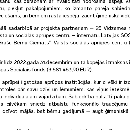
āšanu, kas personām ar invaliditāti nodrošina iespēju v
tu, piekļūt pakalpojumiem, ko izmanto pārējā sabiedr
ieciešams, un bērniem rasta iespēja izaugt ģimeniskā vidē
iešā sadarbībā ar projekta partneriem – 23 Vidzemes 
ta un sociālās aprūpes centru – internātu, Latvijas SO
Grašu Bērnu Ciemats”, Valsts sociālās aprūpes centru
 ir līdz 2022.gada 31.decembrim un tā kopējās izmaksas i
pas Sociālais fonds (3 681 463,90 EUR).
 aprūpei ilgstošas aprūpes institūcijās, kur cilvēki ir iz
troles pār savu dzīvi un lēmumiem, kas viņus ietekmē,
vēka individuālajām vajadzībām. Sabiedrībā balstīti pakalp
, kas cilvēkam sniedz atbalstu funkcionālo traucējumu
u dzīvot mājās, bet bērnu gadījumā – augt ģimeniskā 