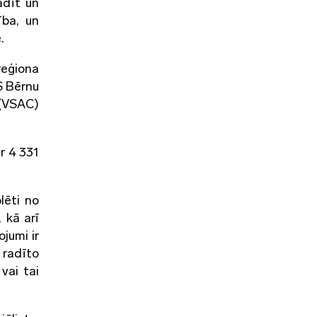
adīt un
ība, un
.
reģiona
S Bērnu
 (VSAC)
r 4 331
olēti no
 kā arī
ojumi ir
 radīto
vai tai