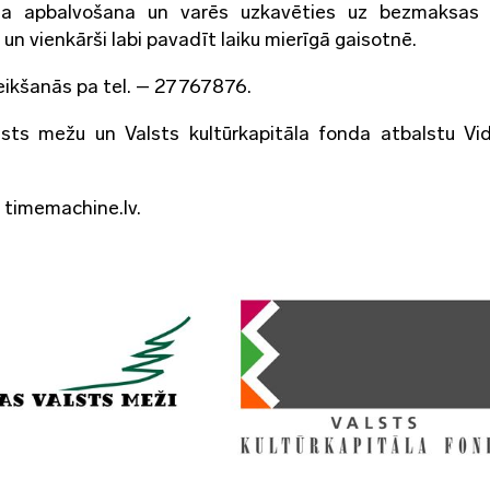
ela apbalvošana un varēs uzkavēties uz bezmaksas 
un vienkārši labi pavadīt laiku mierīgā gaisotnē.
ikšanās pa tel. – 27767876.
lsts mežu un Valsts kultūrkapitāla fonda atbalstu V
 timemachine.lv.