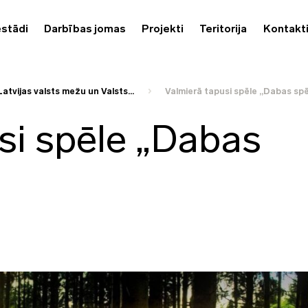
estādi
Darbības jomas
Projekti
Teritorija
Kontakt
Latvijas valsts mežu un Valsts...
Valmierā tapusi spēle „Dabas sp
si spēle „Dabas