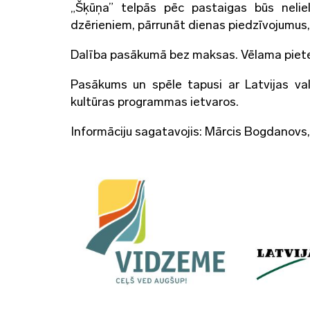
„Šķūņa” telpās pēc pastaigas būs neli
dzērieniem, pārrunāt dienas piedzīvojumus, 
Dalība pasākumā bez maksas. Vēlama piete
Pasākums un spēle tapusi ar Latvijas va
kultūras programmas ietvaros.
Informāciju sagatavojis: Mārcis Bogdanovs,