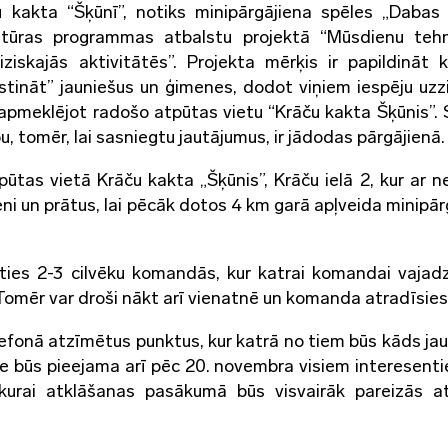
u kakta “Šķūnī”, notiks minipārgājiena spēles „Dabas
ltūras programmas atbalstu projektā “Mūsdienu tehn
iziskajās aktivitātēs”. Projekta mērķis ir papildināt k
ustināt” jauniešus un ģimenes, dodot viņiem iespēju uzz
apmeklējot radošo atpūtas vietu “Krāču kakta Šķūnis”. S
, tomēr, lai sasniegtu jautājumus, ir jādodas pārgājienā.
tas vietā Krāču kakta „Šķūnis”, Krāču ielā 2, kur ar ne
ni un prātus, lai pēcāk dotos 4 km garā apļveida minipār
līties 2-3 cilvēku komandās, kur katrai komandai vajadz
 Tomēr var droši nākt arī vienatnē un komanda atradīsies
efonā atzīmētus punktus, kur katrā no tiem būs kāds ja
ēle būs pieejama arī pēc 20. novembra visiem interesent
urai atklāšanas pasākumā būs visvairāk pareizās at