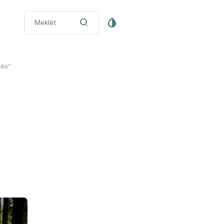
i
ēks”