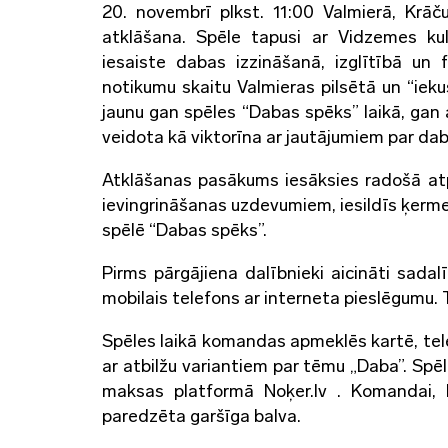
20. novembrī plkst. 11:00 Valmierā, Krāč
atklāšana. Spēle tapusi ar Vidzemes ku
iesaiste dabas izzināšanā, izglītībā un f
notikumu skaitu Valmieras pilsētā un “iek
jaunu gan spēles “Dabas spēks” laikā, gan 
veidota kā viktorīna ar jautājumiem par dabu
Atklāšanas pasākums iesāksies radošā atpū
ievingrināšanas uzdevumiem, iesildīs ķerme
spēlē “Dabas spēks”.
Pirms pārgājiena dalībnieki aicināti sada
mobilais telefons ar interneta pieslēgumu.
Spēles laikā komandas apmeklēs kartē, tel
ar atbilžu variantiem par tēmu „Daba”. Sp
maksas platformā Noķer.lv . Komandai, k
paredzēta garšīga balva.