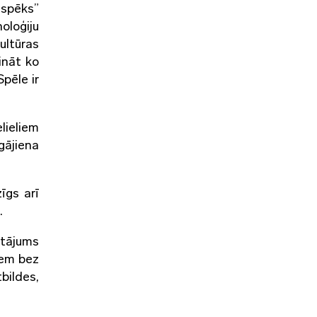
 spēks”
oloģiju
ultūras
ināt ko
pēle ir
lieliem
gājiena
īgs arī
.
utājums
iem bez
bildes,