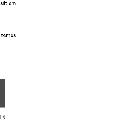
siltiem
idzemes