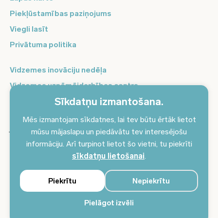
Piekļūstamības paziņojums
Viegli lasīt
Privātuma politika
Vidzemes inovāciju nedēļa
Vidzemes uzņēmējdarbības centrs
Sīkdatņu izmantošana.
Balso Vidzeme
Pierakstieties jaunumiem un saņemiet aktuālākos
Mēs izmantojam sīkdatnes, lai tev būtu ērtāk lietot
jaunumus savā e-pastā!
mūsu mājaslapu un piedāvātu tev interesējošu
informāciju. Arī turpinot lietot šo vietni, tu piekrīti
Pieteikties jaunumiem
sīkdatņu lietošanai
.
Piekrītu
Nepiekrītu
Pielāgot izvēli