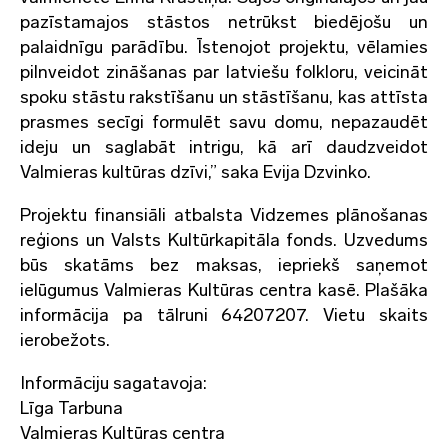
pazīstamajos stāstos netrūkst biedējošu un
palaidnīgu parādību. Īstenojot projektu, vēlamies
pilnveidot zināšanas par latviešu folkloru, veicināt
spoku stāstu rakstīšanu un stāstīšanu, kas attīsta
prasmes secīgi formulēt savu domu, nepazaudēt
ideju un saglabāt intrigu, kā arī daudzveidot
Valmieras kultūras dzīvi,” saka Evija Dzvinko.
Projektu finansiāli atbalsta Vidzemes plānošanas
reģions un Valsts Kultūrkapitāla fonds. Uzvedums
būs skatāms bez maksas, iepriekš saņemot
ielūgumus Valmieras Kultūras centra kasē. Plašāka
informācija pa tālruni 64207207. Vietu skaits
ierobežots.
Informāciju sagatavoja:
Līga Tarbuna
Valmieras Kultūras centra