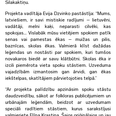
Silakaktiņu.
Projekta vadītāja Evija Dzvinko pastāstīja: “Mums,
latviešiem, ir savi mistiskie radījumi – lietuvēni,
vadātāji, melni kaķi, neparasti cilvēki, kas
spokojas… Vislabāk mūsu vietējiem spokiem patīk
senas vai pamestas ēkas – muižas un pilis,
baznīcas, skolas ēkas. Valmierā klīst dažādas
leģendas un nostāsti par spokiem, kuri tumšos
novakaros biedē ar savu klātbūtni. Skolas ēka ir
izcili piemērota vieta spoku stāstiem. Uzveduma
vajadzībām izmantosim gan ārvidi, gan ēkas
iekštelpas, skatītājiem pārvietojoties telpā.”
“Ar projekta palīdzību apzināsim spoku stāstu
daudzveidību, sākot ar folkloras publicējumiem un
urbānajām leģendām, beidzot ar uzvedumam
speciāli radītiem stāstiem, kurus sarakstījusi
valmieriete Elīna Krastiņa. Šajos oriģinālajos un jau