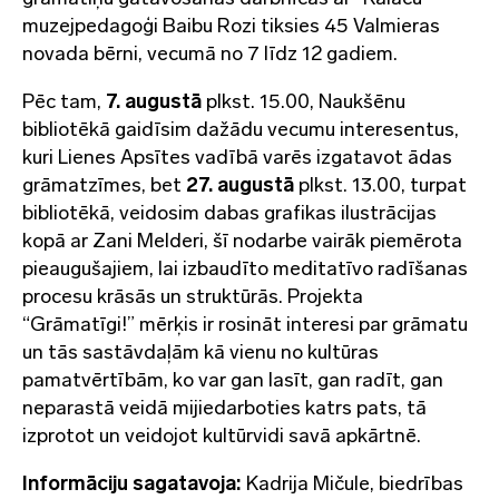
muzejpedagoģi Baibu Rozi tiksies 45 Valmieras
novada bērni, vecumā no 7 līdz 12 gadiem.
Pēc tam,
7. augustā
plkst. 15.00, Naukšēnu
bibliotēkā gaidīsim dažādu vecumu interesentus,
kuri Lienes Apsītes vadībā varēs izgatavot ādas
grāmatzīmes, bet
27. augustā
plkst. 13.00, turpat
bibliotēkā, veidosim dabas grafikas ilustrācijas
kopā ar Zani Melderi, šī nodarbe vairāk piemērota
pieaugušajiem, lai izbaudīto meditatīvo radīšanas
procesu krāsās un struktūrās. Projekta
“Grāmatīgi!” mērķis ir rosināt interesi par grāmatu
un tās sastāvdaļām kā vienu no kultūras
pamatvērtībām, ko var gan lasīt, gan radīt, gan
neparastā veidā mijiedarboties katrs pats, tā
izprotot un veidojot kultūrvidi savā apkārtnē.
Informāciju sagatavoja:
Kadrija Mičule, biedrības