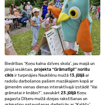
Biedrības “Ķoņu kalna dzīves skola”, jau maijā un
jūnijā iesāktais,
projekta “Grāmatīgi!” norišu
cikls
ir turpinājies Naukšēnu muižā
13. jūlijā
ar
radošu darbošanos pašiem mazākajiem kopā ar
ģimenēm vienas dienas interaktīvajā izstādē “Vai
grāmatai ir knābis?”, savukārt
23. jūlijā
Ķoņu
pagasta Dīķeru muižā dzejas rakstīšanas un
grāmatiņu gatavošanas darbnīcās ar “Kalāču”