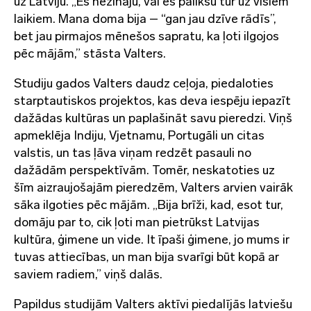
uz Latviju. „Es nezināju, vai es palikšu tur uz visiem
laikiem. Mana doma bija – “gan jau dzīve rādīs”,
bet jau pirmajos mēnešos sapratu, ka ļoti ilgojos
pēc mājām,” stāsta Valters​.
Studiju gados Valters daudz ceļoja, piedaloties
starptautiskos projektos, kas deva iespēju iepazīt
dažādas kultūras un paplašināt savu pieredzi. Viņš
apmeklēja Indiju, Vjetnamu, Portugāli un citas
valstis, un tas ļāva viņam redzēt pasauli no
dažādām perspektīvām. Tomēr, neskatoties uz
šīm aizraujošajām pieredzēm, Valters arvien vairāk
sāka ilgoties pēc mājām. „Bija brīži, kad, esot tur,
domāju par to, cik ļoti man pietrūkst Latvijas
kultūra, ģimene un vide. It īpaši ģimene, jo mums ir
tuvas attiecības, un man bija svarīgi būt kopā ar
saviem radiem,” viņš dalās.
Papildus studijām Valters aktīvi piedalījās latviešu