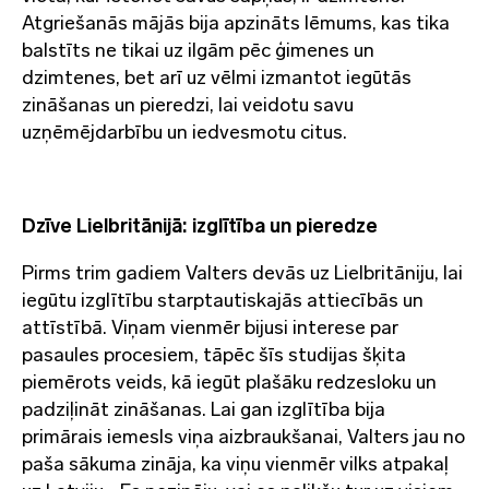
Atgriešanās mājās bija apzināts lēmums, kas tika
balstīts ne tikai uz ilgām pēc ģimenes un
dzimtenes, bet arī uz vēlmi izmantot iegūtās
zināšanas un pieredzi, lai veidotu savu
uzņēmējdarbību un iedvesmotu citus.
Dzīve Lielbritānijā: izglītība un pieredze
Pirms trim gadiem Valters devās uz Lielbritāniju, lai
iegūtu izglītību starptautiskajās attiecībās un
attīstībā. Viņam vienmēr bijusi interese par
pasaules procesiem, tāpēc šīs studijas šķita
piemērots veids, kā iegūt plašāku redzesloku un
padziļināt zināšanas. Lai gan izglītība bija
primārais iemesls viņa aizbraukšanai, Valters jau no
paša sākuma zināja, ka viņu vienmēr vilks atpakaļ