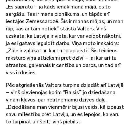
„Es sapratu – ja kāds ienāk manā mājā, es to
sargāšu. Tas ir mans pienākums, un tāpēc arī
iestājos Zemessardzē. Šīs ir manas mājas, un man
rūp, kas ar tām notiek,” stāsta Valters​. Viņš
uzskata, ka Latvija ir vieta, kur var veidot nākotni,
ja esi gatavs ieguldīt darbu. Viņa moto ir skaidrs:
„Zāle ir zaļāka tur, kur tu to aplaisti.” Šis teiciens
raksturo viņa attieksmi pret dzīvi – lai kur arī tu
atrastos, galvenais ir centība un darbs, un tad arī
viss izdosies​.
Pēc atgriešanās Valters turpina dziedāt arī Latvijā
– viņš pievienojās korim “Balsis”, jo dziedāšana
viņam kļuvusi par neatņemamu dzīves daļu.
„Dziedāšana man vienmēr ir bijusi veids, kā izpaust
savu mīlestību pret Latviju, un es lepojos, ka varu
to turpināt arī šeit,” viņš piebilst.