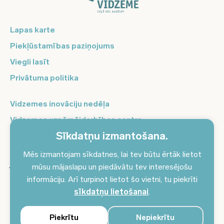
Lapas karte
Piekļūstamības paziņojums
Viegli lasīt
Privātuma politika
Vidzemes inovāciju nedēļa
Vidzemes uzņēmējdarbības centrs
Sīkdatņu izmantošana.
Balso Vidzeme
Pierakstieties jaunumiem un saņemiet aktuālākos
Mēs izmantojam sīkdatnes, lai tev būtu ērtāk lietot
jaunumus savā e-pastā!
mūsu mājaslapu un piedāvātu tev interesējošu
informāciju. Arī turpinot lietot šo vietni, tu piekrīti
Pieteikties jaunumiem
sīkdatņu lietošanai
.
Piekrītu
Nepiekrītu