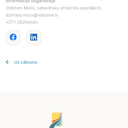
Informāciju sagatavoja:
Dzintars Močs, sabiedrisko attiecību speciālists
dzintars.mocs@vidzeme.lv
+371 28246484
Uz sākumu