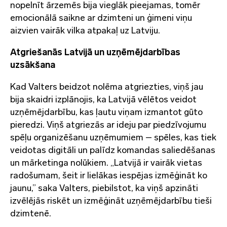
nopelnīt ārzemēs bija vieglāk pieejamas, tomēr
emocionālā saikne ar dzimteni un ģimeni viņu
aizvien vairāk vilka atpakaļ uz Latviju​.
Atgriešanās Latvijā un uzņēmējdarbības
uzsākšana
Kad Valters beidzot nolēma atgriezties, viņš jau
bija skaidri izplānojis, ka Latvijā vēlētos veidot
uzņēmējdarbību, kas ļautu viņam izmantot gūto
pieredzi. Viņš atgriezās ar ideju par piedzīvojumu
spēļu organizēšanu uzņēmumiem – spēles, kas tiek
veidotas digitāli un palīdz komandas saliedēšanas
un mārketinga nolūkiem. „Latvijā ir vairāk vietas
radošumam, šeit ir lielākas iespējas izmēģināt ko
jaunu,” saka Valters, piebilstot, ka viņš apzināti
izvēlējās riskēt un izmēģināt uzņēmējdarbību tieši
dzimtenē​.