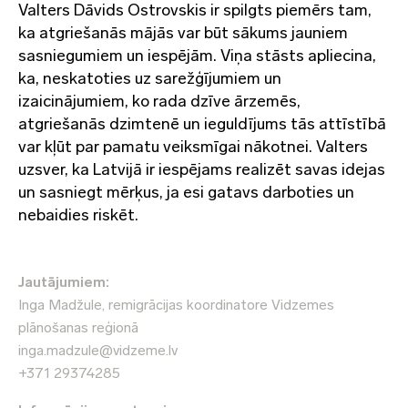
Valters Dāvids Ostrovskis ir spilgts piemērs tam,
ka atgriešanās mājās var būt sākums jauniem
sasniegumiem un iespējām. Viņa stāsts apliecina,
ka, neskatoties uz sarežģījumiem un
izaicinājumiem, ko rada dzīve ārzemēs,
atgriešanās dzimtenē un ieguldījums tās attīstībā
var kļūt par pamatu veiksmīgai nākotnei. Valters
uzsver, ka Latvijā ir iespējams realizēt savas idejas
un sasniegt mērķus, ja esi gatavs darboties un
nebaidies riskēt.
Jautājumiem:
Inga Madžule, remigrācijas koordinatore Vidzemes
plānošanas reģionā
inga.madzule@vidzeme.lv
+371 29374285