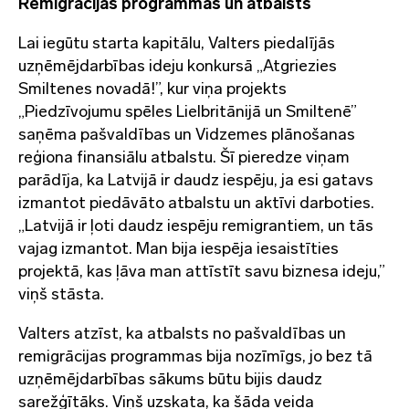
Remigrācijas programmas un atbalsts
Lai iegūtu starta kapitālu, Valters piedalījās
uzņēmējdarbības ideju konkursā „Atgriezies
Smiltenes novadā!”, kur viņa projekts
„Piedzīvojumu spēles Lielbritānijā un Smiltenē”
saņēma pašvaldības un Vidzemes plānošanas
reģiona finansiālu atbalstu. Šī pieredze viņam
parādīja, ka Latvijā ir daudz iespēju, ja esi gatavs
izmantot piedāvāto atbalstu un aktīvi darboties.
„Latvijā ir ļoti daudz iespēju remigrantiem, un tās
vajag izmantot. Man bija iespēja iesaistīties
projektā, kas ļāva man attīstīt savu biznesa ideju,”
viņš stāsta.
Valters atzīst, ka atbalsts no pašvaldības un
remigrācijas programmas bija nozīmīgs, jo bez tā
uzņēmējdarbības sākums būtu bijis daudz
sarežģītāks. Viņš uzskata, ka šāda veida