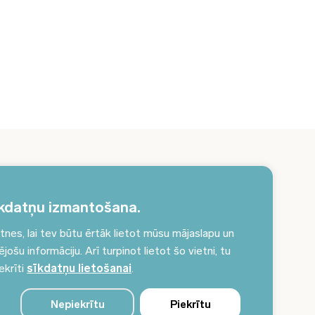
erakstieties jaunumiem un saņemiet aktuālākos
unumus savā e-pastā!
kdatņu izmantošana.
es, lai tev būtu ērtāk lietot mūsu mājaslapu un
Pieteikties jaunumiem
ošu informāciju. Arī turpinot lietot šo vietni, tu
ekrīti
sīkdatņu lietošanai
.
Nepiekrītu
Piekrītu