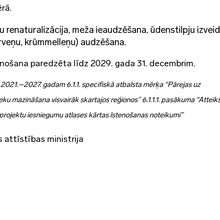
rā.
u renaturalizācija, meža ieaudzēšana, ūdenstilpju izvei
ērveņu, krūmmelleņu) audzēšana.
enošana paredzēta līdz 2029. gada 31. decembrim.
 2021.–2027. gadam 6.1.1. specifiskā atbalsta mērķa “Pārejas uz
 seku mazināšana visvairāk skartajos reģionos” 6.1.1.1. pasākuma “Attei
projektu iesniegumu atlases kārtas īstenošanas noteikumi”
 attīstības ministrija