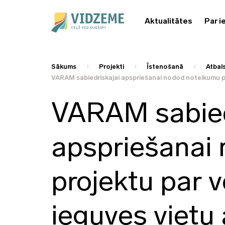
Aktualitātes
Par i
Sākums
Projekti
Īstenošanā
Atbals
VARAM sabiedriskajai apspriešanai nodod noteikumu pr
VARAM sabied
apspriešanai
projektu par 
ieguves vietu