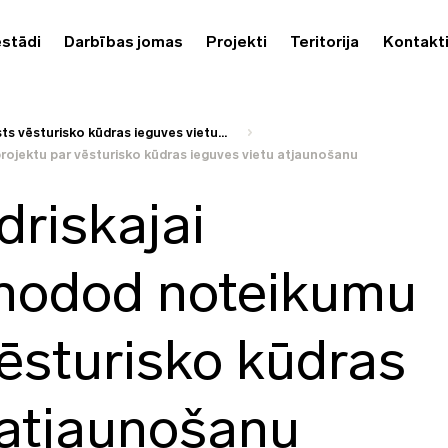
estādi
Darbības jomas
Projekti
Teritorija
Kontakt
ts vēsturisko kūdras ieguves vietu...
ojektu par vēsturisko kūdras ieguves vietu atjaunošanu
riskajai
 nodod noteikumu
vēsturisko kūdras
 atjaunošanu