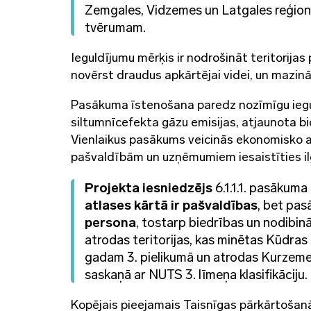
Zemgales, Vidzemes un Latgales reģion
tvērumam.
Ieguldījumu mērķis ir nodrošināt teritorija
novērst draudus apkārtējai videi, un mazin
Pasākuma īstenošana paredz nozīmīgu iegu
siltumnīcefekta gāzu emisijas, atjaunota b
Vienlaikus pasākums veicinās ekonomisko ak
pašvaldībām un uzņēmumiem iesaistīties 
Projekta iesniedzējs
6.1.1.1. pasākum
atlases kārtā ir
pašvaldības
, bet pa
persona
, tostarp biedrības un nodibinā
atrodas teritorijas, kas minētas Kūdr
gadam 3. pielikumā un atrodas Kurzemes
saskaņā ar NUTS 3. līmeņa klasifikāciju.
Kopējais pieejamais Taisnīgas pārkārtoša