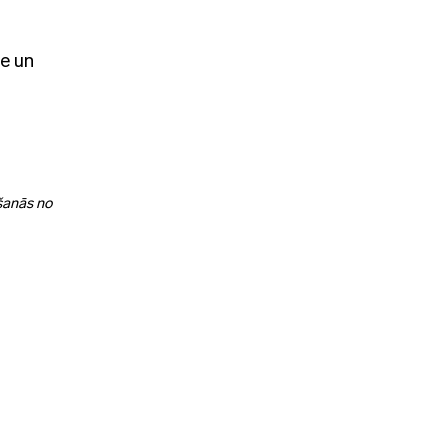
de un
kšanās no