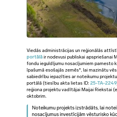
Viedās administrācijas un reģionālās attīs
portālā
ir nodevusi publiskai apspriešanai 
fondu ieguldījumu nosacījumiem pamesto kū
īpašumā esošajās zemēs*, lai mazinātu vēs
sabiedrību iepazīties ar noteikumu projektu
portālā (tiesību akta lietas ID:
25-TA-2249
reģiona projektu vadītājai Maijai Riekstai 
oktobrim.
Noteikumu projekts izstrādāts, lai not
nosacījumus investīcijām vēsturisko kūdr