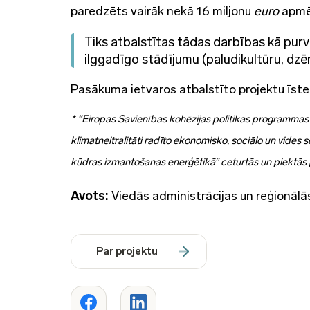
paredzēts vairāk nekā 16 miljonu
euro
apmē
Tiks atbalstītas tādas darbības kā purv
ilggadīgo stādījumu (paludikultūru, dz
Pasākuma ietvaros atbalstīto projektu īst
* “Eiropas Savienības kohēzijas politikas programmas
klimatneitralitāti radīto ekonomisko, sociālo un vides
kūdras izmantošanas enerģētikā” ceturtās un piektās 
Avots:
Viedās administrācijas un reģionālās
Par projektu