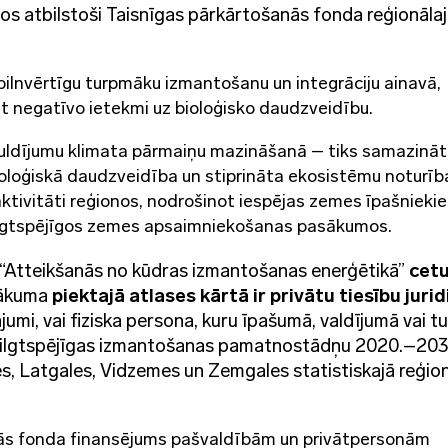
os atbilstoši Taisnīgas pārkārtošanās fonda reģionāla
s pilnvērtīgu turpmāku izmantošanu un integrāciju ainavā,
āt negatīvo ietekmi uz bioloģisko daudzveidību.
ldījumu klimata pārmaiņu mazināšanā – tiks samazinā
ioloģiskā daudzveidība un stiprināta ekosistēmu noturīb
tivitāti reģionos, nodrošinot iespējas zemes īpašnieki
ilgtspējīgos zemes apsaimniekošanas pasākumos.
a “Atteikšanās no kūdras izmantošanas enerģētikā”
cetu
sākuma
piektajā atlases kārtā ir privātu tiesību juri
jumi, vai fiziska persona, kuru īpašumā, valdījumā vai t
as ilgtspējīgas izmantošanas pamatnostādņu 2020.–203
, Latgales, Vidzemes un Zemgales statistiskajā reģio
nās fonda finansējums pašvaldībām un privātpersonām