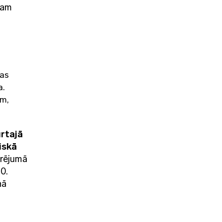
jam
tas
a.
em,
rtajā
diskā
urējumā
0.
nā