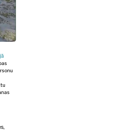
jā
bas
ersonu
ktu
šanas
s,