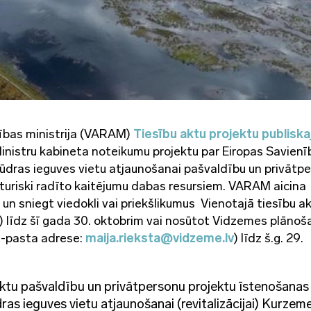
tības ministrija (VARAM)
Tiesību aktu projektu publiska
Ministru kabineta noteikumu projektu par Eiropas Savienī
dras ieguves vietu atjaunošanai pašvaldību un privātp
turiski radīto kaitējumu dabas resursiem. VARAM aicina
 un sniegt viedokli vai priekšlikumus Vienotajā tiesību a
) līdz šī gada 30. oktobrim vai nosūtot Vidzemes plāno
(e-pasta adrese:
maija.rieksta@vidzeme.lv
) līdz š.g. 29.
eiktu pašvaldību un privātpersonu projektu īstenošanas
as ieguves vietu atjaunošanai (revitalizācijai) Kurzeme