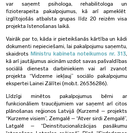
var saņemt psihologa, rehabilitologa un
fizioterapeita pakalpojumus, kā arī apmeklēt
izglītojošās atbalsta grupas līdz 20 reizēm visa
projekta īstenošanas laikā.
Vairāk par to, kāda ir pieteikšanās kārtība un kādi
dokumenti nepieciešami, lai pakalpojumu saņemtu,
skaidrots
Ministru kabineta noteikumos nr. 313
,
kā arī jautājumus aicinām uzdot savas pašvaldības
sociālā dienesta darbiniekiem vai arī zvanot
projekta “Vidzeme iekļauj” sociālo pakalpojumu
ekspertei Lainei Zālītei (mob.t. 26536286).
Līdzīgi minētos pakalpojumus bērni ar
funkcionāliem traucējumiem var saņemt arī citos
plānošanas reģionos Latvijā (Kurzemē – projekts
“Kurzeme visiem”, Zemgalē – “Atver sirdi Zemgalē”,
Latgalē – “Deinstitucionalizācijas pasākumu