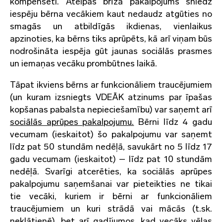
kompensēti. Atelpas brīža pakalpojums sniedz
iespēju bērna vecākiem kaut nedaudz atgūties no
smagās un atbildīgās ikdienas, vienlaikus
apzinoties, ka bērns tiks aprūpēts, kā arī viņam būs
nodrošināta iespēja gūt jaunas sociālās prasmes
un iemaņas vecāku prombūtnes laikā.
Tāpat ikviens bērns ar funkcionāliem traucējumiem
(un kuram izsniegts VDEĀK atzinums par īpašas
kopšanas pabalsta nepieciešamību) var saņemt arī
sociālās aprūpes pakalpojumu.
Bērni līdz 4 gadu
vecumam (ieskaitot) šo pakalpojumu var saņemt
līdz pat 50 stundām nedēļā, savukārt no 5 līdz 17
gadu vecumam (ieskaitot) – līdz pat 10 stundām
nedēļā. Svarīgi atcerēties, ka sociālās aprūpes
pakalpojumu saņemšanai var pieteikties ne tikai
tie vecāki, kuriem ir bērni ar funkcionāliem
traucējumiem un kuri strādā vai mācās (t.sk.
neklātienē), bet arī gadījumos, kad vecāks vēlas