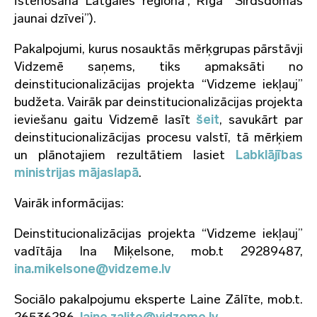
īstenošana Latgales reģionā”, Rīgā “Sirdsdomas
jaunai dzīvei”).
Pakalpojumi, kurus nosauktās mērķgrupas pārstāvji
Vidzemē saņems, tiks apmaksāti no
deinstitucionalizācijas projekta “Vidzeme iekļauj”
budžeta. Vairāk par deinstitucionalizācijas projekta
ieviešanu gaitu Vidzemē lasīt
šeit
, savukārt par
deinstitucionalizācijas procesu valstī, tā mērķiem
un plānotajiem rezultātiem lasiet
Labklājības
ministrijas mājaslapā
.
Vairāk informācijas:
Deinstitucionalizācijas projekta “Vidzeme iekļauj”
vadītāja Ina Miķelsone, mob.t 29289487,
ina.mikelsone@vidzeme.lv
Sociālo pakalpojumu eksperte Laine Zālīte, mob.t.