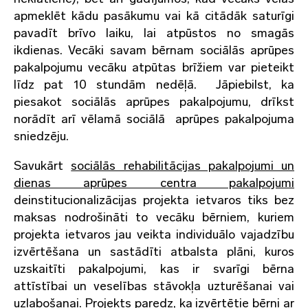
apmeklēt kādu pasākumu vai kā citādāk saturīgi
pavadīt brīvo laiku, lai atpūstos no smagās
ikdienas. Vecāki savam bērnam sociālās aprūpes
pakalpojumu vecāku atpūtas brīžiem var pieteikt
līdz pat 10 stundām nedēļā. Jāpiebilst, ka
piesakot sociālās aprūpes pakalpojumu, drīkst
norādīt arī vēlamā sociālā aprūpes pakalpojuma
sniedzēju.
Savukārt
sociālās rehabilitācijas pakalpojumi un
dienas aprūpes centra pakalpojumi
deinstitucionalizācijas projekta ietvaros tiks bez
maksas nodrošināti to vecāku bērniem, kuriem
projekta ietvaros jau veikta individuālo vajadzību
izvērtēšana un sastādīti atbalsta plāni, kuros
uzskaitīti pakalpojumi, kas ir svarīgi bērna
attīstībai un veselības stāvokļa uzturēšanai vai
uzlabošanai. Projekts paredz, ka izvērtētie bērni ar