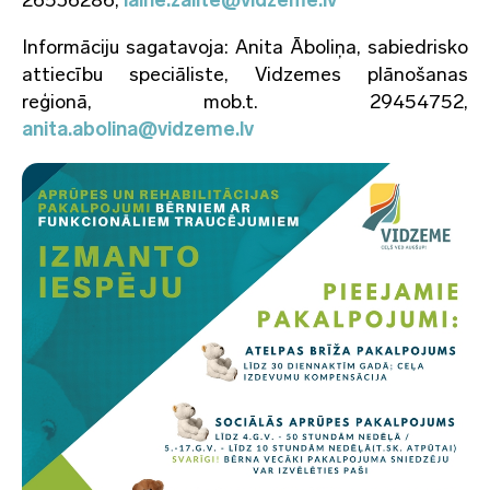
26536286,
laine.zalite@vidzeme.lv
Informāciju sagatavoja: Anita Āboliņa, sabiedrisko
attiecību speciāliste, Vidzemes plānošanas
reģionā, mob.t. 29454752,
anita.abolina@vidzeme.lv