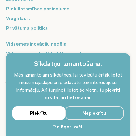
Piekļūstamības paziņojums
Viegli lasīt
Privātuma politika
Vidzemes inovāciju nedēļa
Vidzemes uzņēmējdarbības centrs
Sīkdatņu izmantošana.
Balso Vidzeme
Pierakstieties jaunumiem un saņemiet aktuālākos
Mēs izmantojam sīkdatnes, lai tev būtu ērtāk lietot
jaunumus savā e-pastā!
mūsu mājaslapu un piedāvātu tev interesējošu
informāciju. Arī turpinot lietot šo vietni, tu piekrīti
Pieteikties jaunumiem
sīkdatņu lietošanai
.
Piekrītu
Nepiekrītu
Pielāgot izvēli