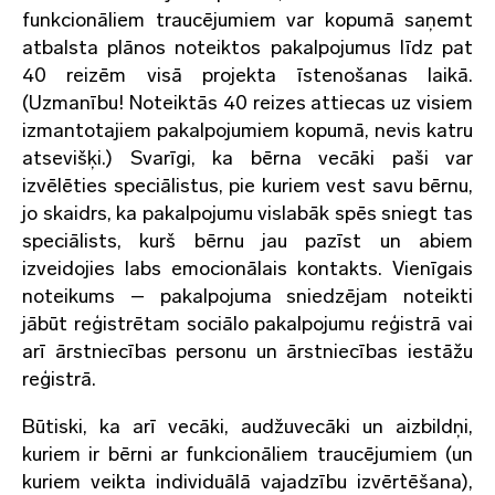
funkcionāliem traucējumiem var kopumā saņemt
atbalsta plānos noteiktos pakalpojumus līdz pat
40 reizēm visā projekta īstenošanas laikā.
(Uzmanību! Noteiktās 40 reizes attiecas uz visiem
izmantotajiem pakalpojumiem kopumā, nevis katru
atsevišķi.) Svarīgi, ka bērna vecāki paši var
izvēlēties speciālistus, pie kuriem vest savu bērnu,
jo skaidrs, ka pakalpojumu vislabāk spēs sniegt tas
speciālists, kurš bērnu jau pazīst un abiem
izveidojies labs emocionālais kontakts. Vienīgais
noteikums – pakalpojuma sniedzējam noteikti
jābūt reģistrētam sociālo pakalpojumu reģistrā vai
arī ārstniecības personu un ārstniecības iestāžu
reģistrā.
Būtiski, ka arī vecāki, audžuvecāki un aizbildņi,
kuriem ir bērni ar funkcionāliem traucējumiem (un
kuriem veikta individuālā vajadzību izvērtēšana),