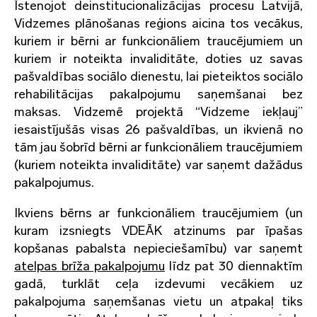
Īstenojot deinstitucionalizācijas procesu Latvijā,
Vidzemes plānošanas reģions aicina tos vecākus,
kuriem ir bērni ar funkcionāliem traucējumiem un
kuriem ir noteikta invaliditāte, doties uz savas
pašvaldības sociālo dienestu, lai pieteiktos sociālo
rehabilitācijas pakalpojumu saņemšanai bez
maksas. Vidzemē projektā “Vidzeme iekļauj”
iesaistījušās visas 26 pašvaldības, un ikvienā no
tām jau šobrīd bērni ar funkcionāliem traucējumiem
(kuriem noteikta invaliditāte) var saņemt dažādus
pakalpojumus.
Ikviens bērns ar funkcionāliem traucējumiem (un
kuram izsniegts VDEĀK atzinums par īpašas
kopšanas pabalsta nepieciešamību) var saņemt
atelpas brīža pakalpojumu
līdz pat 30 diennaktīm
gadā, turklāt ceļa izdevumi vecākiem uz
pakalpojuma saņemšanas vietu un atpakaļ tiks