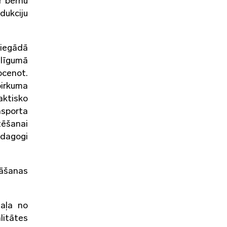
r bērnu
dukciju
piegādā
 līgumā
ocenot.
pirkuma
aktisko
nsporta
tēšanai
edagogi
nāšanas
daļa no
litātes