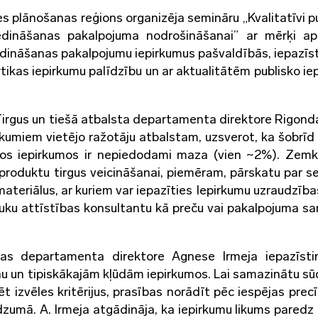
s plānošanas reģions organizēja semināru „Kvalitatīvi pu
ēdināšanas pakalpojuma nodrošināšanai” ar mērķi ap
ēdināšanas pakalpojumu iepirkumus pašvaldībās, iepazīst
rtikas iepirkumu palīdzību un ar aktualitātēm publisko ie
irgus un tiešā atbalsta departamenta direktore Rigond
ākumiem vietējo ražotāju atbalstam, uzsverot, ka šobrīd 
kajos iepirkumos ir nepiedodami maza (vien ~2%). Zem
jo produktu tirgus veicināšanai, piemēram, pārskatu par s
ateriālus, ar kuriem var iepazīties Iepirkumu uzraudzības
lauku attīstības konsultantu kā preču vai pakalpojuma s
jas departamenta direktore Agnese Irmeja iepazīsti
nu un tipiskākajām kļūdām iepirkumos. Lai samazinātu sū
 izvēles kritērijus, prasības norādīt pēc iespējas precī
zumā. A. Irmeja atgādināja, ka iepirkumu likums paredz 