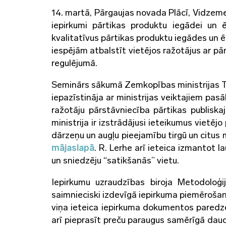
14. martā, Pārgaujas novada Plācī, Vidzeme
iepirkumi pārtikas produktu iegādei un 
kvalitatīvus pārtikas produktu iegādes un 
iespējām atbalstīt vietējos ražotājus ar pā
regulējumā.
Seminārs sākumā Zemkopības ministrijas T
iepazīstināja ar ministrijas veiktajiem pas
ražotāju pārstāvniecība pārtikas publis
ministrija ir izstrādājusi ieteikumus vietē
dārzeņu un augļu pieejamību tirgū un citus m
mājaslapā
. R. Lerhe arī ieteica izmantot 
un sniedzēju “satikšanās” vietu.
Iepirkumu uzraudzības biroja Metodoloģi
saimnieciski izdevīgā iepirkuma piemēroša
viņa ieteica iepirkuma dokumentos paredzēt
arī pieprasīt preču paraugus samērīgā daud