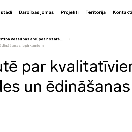
estādi
Darbības jomas
Projekti
Teritorija
Kontakt
stība veselības aprūpes nozarē...
 ēdināšanas iepirkumiem
tē par kvalitatīvi
des un ēdināšanas