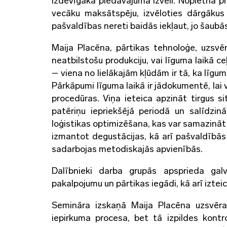
izdevīgākā piedāvājuma izvēli. Nopietna p
vecāku maksātspēju, izvēloties dārgākus
pašvaldības nereti baidās iekļaut, jo šaubā
Maija Placēna, pārtikas tehnoloģe, uzsvē
neatbilstošu produkciju, vai līguma laikā c
– viena no lielākajām kļūdām ir tā, ka līgu
Pārkāpumi līguma laikā ir jādokumentē, la
procedūras. Viņa ieteica apzināt tirgus si
patēriņu iepriekšējā periodā un salīdzin
loģistikas optimizēšana, kas var samazināt
izmantot degustācijas, kā arī pašvaldībās
sadarbojas metodiskajās apvienībās.
Dalībnieki darba grupās apsprieda gal
pakalpojumu un pārtikas iegādi, kā arī iztei
Semināra izskaņā Maija Placēna uzsvēra,
iepirkuma procesa, bet tā izpildes kontro