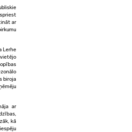
bliskie
spriest
ināt ar
pirkumu
a Lerhe
vietējo
kopības
ezonālo
 biroja
aņēmēju
nāja ar
dzības,
zāk, kā
iespēju