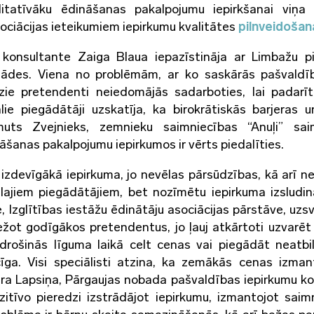
alitatīvāku ēdināšanas pakalpojumu iepirkšanai viņa 
asociācijas ieteikumiem iepirkumu kvalitātes
pilnveidošan
onsultante Zaiga Blaua iepazīstināja ar Limbažu pi
egādes. Viena no problēmām, ar ko saskārās pašvaldīb
ie pretendenti neiedomājās sadarboties, lai padarī
lie piegādātāji uzskatīja, ka birokrātiskās barjeras 
uts Zvejnieks, zemnieku saimniecības “Anuļi” saim
nāšanas pakalpojumu iepirkumos ir vērts piedalīties.
 izdevīgākā iepirkuma, jo nevēlas pārsūdzības, kā arī n
elajiem piegādātājiem, bet nozīmētu iepirkuma izsludi
, Izglītības iestāžu ēdinātāju asociācijas pārstāve, uzsv
iežot godīgākos pretendentus, jo ļauj atkārtoti uzvarē
zdrošinās līguma laikā celt cenas vai piegādāt neatbi
īga. Visi speciālisti atzina, ka zemākās cenas izma
ura Lapsiņa, Pārgaujas nobada pašvaldības iepirkumu ko
itīvo pieredzi izstrādājot iepirkumu, izmantojot saimn