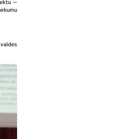
jektu –
pirkumu
 valdes