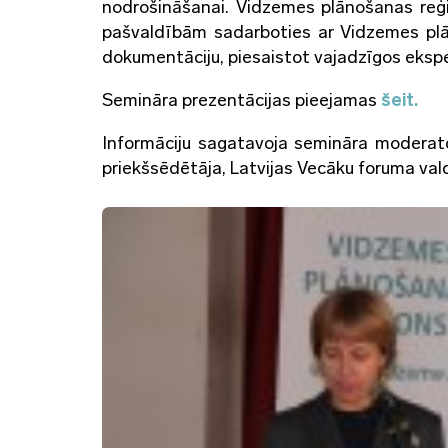
nodrošināšanai. Vidzemes plānošanas reģi
pašvaldībām sadarboties ar Vidzemes plāno
dokumentāciju, piesaistot vajadzīgos ekspe
Semināra prezentācijas pieejamas
šeit.
Informāciju sagatavoja semināra moderat
priekšsēdētāja, Latvijas Vecāku foruma vald