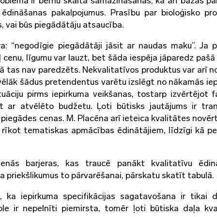
roblēma ir bērnu skaita samazināšanās, kā arī bažas pa
 ēdināšanas pakalpojumus. Prasību par bioloģisko pro
s, vai būs piegādātāju atsaucība.
ra: “negodīgie piegādātāji jāsit ar naudas maku”. Ja 
eļ cenu, līgumu var lauzt, bet šāda iespēja jāparedz pašā
mā tas nav paredzēts. Nekvalitatīvos produktus var arī n
i vēlāk šādus pretendentus varētu izslēgt no nākamās ie
tuāciju pirms iepirkuma veikšanas, tostarp izvērtējot f
āt ar atvēlēto budžetu. Ļoti būtisks jautājums ir tra
 piegādes cenas. M. Placēna arī ieteica kvalitātes novēr
 rīkot tematiskas apmācības ēdinātājiem, līdzīgi kā p
venās barjeras, kas traucē panākt kvalitatīvu ēdi
ca priekšlikumus to pārvarēšanai, pārskatu skatīt tabulā.
 ka iepirkuma specifikācijas sagatavošana ir tikai 
le ir nepelnīti piemirsta, tomēr ļoti būtiska daļa kva