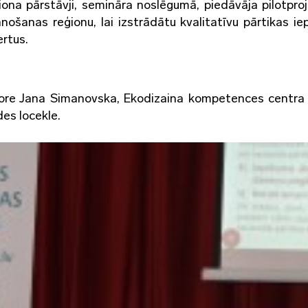
ona pārstāvji, semināra noslēgumā, piedāvāja pilotpro
šanas reģionu, lai izstrādātu kvalitatīvu pārtikas ie
rtus.
ore Jana Simanovska, Ekodizaina kompetences centra
es locekle.