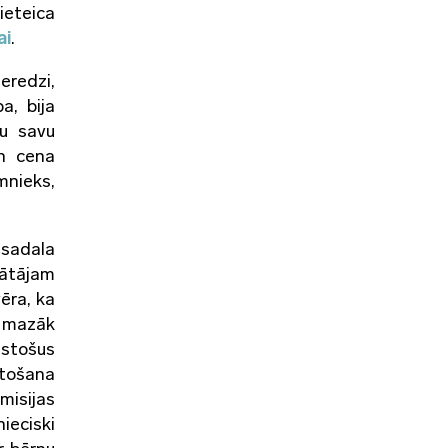
ieteica
ai
.
eredzi,
a, bija
tu savu
un cena
nieks,
esadala
nātājam
ēra, ka
t mazāk
lstošus
ntošana
misijas
ieciski