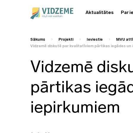
Aktualitātes
Par i
Sākums
Projekti
Ieviestie
MVU attī
Vidzemē diskutē par kvalitatīviem pārtikas iegādes un
Vidzemē disku
pārtikas iegā
iepirkumiem