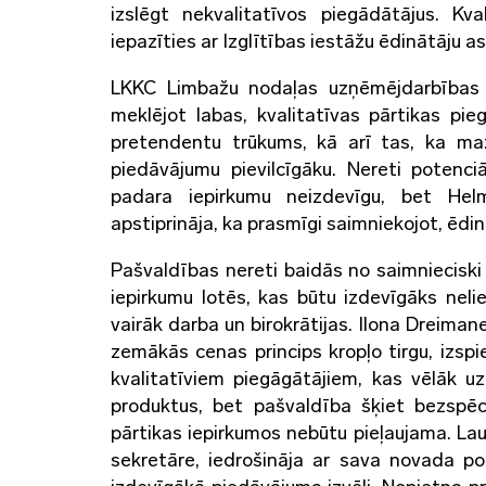
izslēgt nekvalitatīvos piegādātājus. Kv
iepazīties ar Izglītības iestāžu ēdinātāju 
LKKC Limbažu nodaļas uzņēmējdarbības k
meklējot labas, kvalitatīvas pārtikas pi
pretendentu trūkums, kā arī tas, ka maz
piedāvājumu pievilcīgāku. Nereti potenciā
padara iepirkumu neizdevīgu, bet Helm
apstiprināja, ka prasmīgi saimniekojot, ēdi
Pašvaldības nereti baidās no saimnieciski
iepirkumu lotēs, kas būtu izdevīgāks neli
vairāk darba un birokrātijas. Ilona Dreimane
zemākās cenas princips kropļo tirgu, izsp
kvalitatīviem piegāgātājiem, kas vēlāk u
produktus, bet pašvaldība šķiet bezspēc
pārtikas iepirkumos nebūtu pieļaujama. La
sekretāre, iedrošināja ar sava novada poz