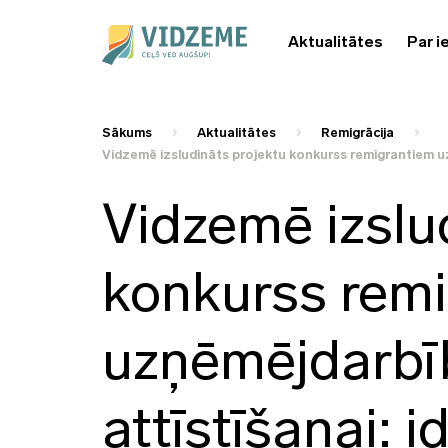
Aktualitātes
Par i
Sākums
Aktualitātes
Remigrācija
Vidzemē izsludināts projektu konkurss remigrantiem uz
Vidzemē izslu
konkurss rem
uzņēmējdarbī
attīstīšanai: 