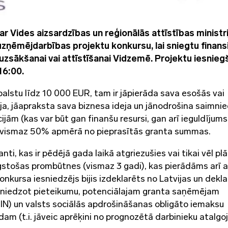
 Vides aizsardzības un reģionālās attīstības ministri
zņēmējdarbības projektu konkursu, lai sniegtu finans
zsākšanai vai attīstīšanai Vidzemē. Projektu iesnie
16:00.
alstu līdz 10 000 EUR, tam ir jāpierāda sava esošās vai
a, jāapraksta sava biznesa ideja un jānodrošina saimnie
ijām (kas var būt gan finanšu resursi, gan arī ieguldījums
s) vismaz 50% apmērā no pieprasītās granta summas.
nti, kas ir pēdējā gada laikā atgriezušies vai tikai vēl pl
ilgstošas prombūtnes (vismaz 3 gadi), kas pierādāms arī a
kursa iesniedzējs bijis izdeklarēts no Latvijas un dekla
iesniedzot pieteikumu, potenciālajam granta saņēmējam
IN) un valsts sociālās apdrošināšanas obligāto iemaksu
m (t.i. jāveic aprēķini no prognozētā darbinieku atalgo