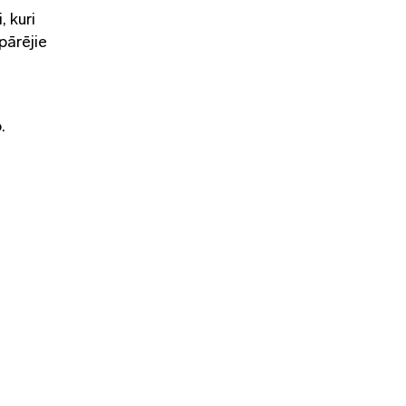
 kuri
pārējie
.