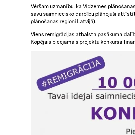
Vēršam uzmanību, ka Vidzemes plānošanas re
savu saimniecisko darbību plānojuši attīstīt
plānošanas reģioni Latvijā).
Viens remigrācijas atbalsta pasākuma dalīb
Kopējais pieejamais projektu konkursa fina