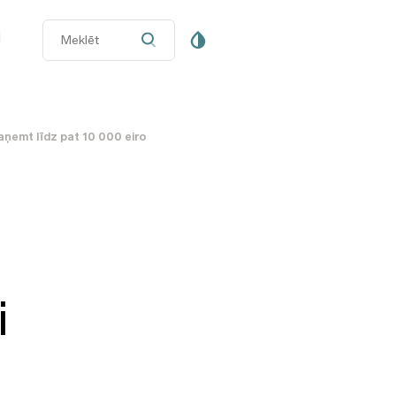
i
aņemt līdz pat 10 000 eiro
i