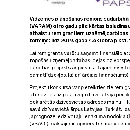
Vidzemes plānošanas reģions sadarbībā ar
(VARAM) otro gadu pēc kārtas izsludina u
atbalstu remigrantiem uzņēmējdarbības u
termiņš: līdz 2019. gada 4.oktobra plkst. 
Lai remigrants varētu saņemt finansiālo atb
topošās uzņēmējdarbības idejas dzīvotspēj
darbības projekts ar piesaistītajām investīc
pamatlīdzekļos, kā arī ārējais finansējum
Projektu konkursā var pieteikties tie remigra
atgriezties uz pastāvīgu dzīvi Latvijā pēc 
deklarētās dzīvesvietas adreses maiņu – kon
savā dzīvesvietā ārpus Latvijas. Turklāt, 
jāprognozē iedzīvotāju ienākuma nodokļa (I
(VSAOI) maksājumu apmērs trīs gadu perioda