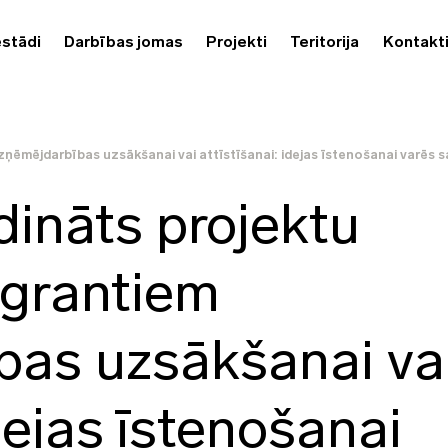
estādi
Darbības jomas
Projekti
Teritorija
Kontakt
ņēmējdarbības uzsākšanai vai attīstīšanai: idejas īstenošanai varēs s
dināts projektu
igrantiem
bas uzsākšanai va
idejas īstenošanai