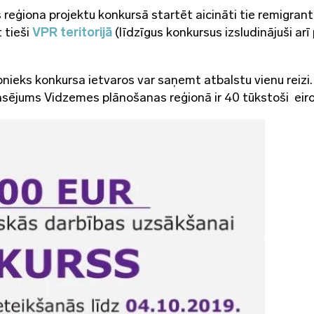
ģiona projektu konkursā startēt aicināti tie remigranti,
 tieši
VPR teritorijā
(līdzīgus konkursus izsludinājuši arī 
nieks konkursa ietvaros var saņemt atbalstu vienu reizi.
nsējums Vidzemes plānošanas reģionā ir 40 tūkstoši eiro