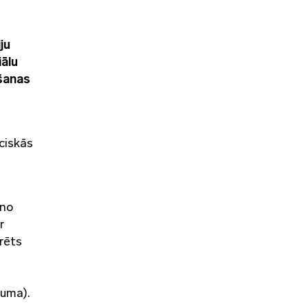
ju
iālu
gšanas
ciskās
āno
r
rēts
juma).