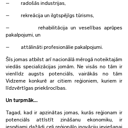
– radošās industrijas,
– rekreācija un ilgtspējīgs tūrisms,
– rehabilitācija un veselības aprūpes
pakalpojumi, un
– attālināti profesionālie pakalpojumi.
Šīs jomas atbilst arī nacionālā mērogā noteiktajām
viedās specializācijas jomām. Ne visās no tām ir
vienlīdz augsts potenciāls, vairākās no tām
Vidzeme konkurē ar citiem reģioniem, kuriem ir
līdzvērtīgas priekšrocības.
Un turpmāk…
Tagad, kad ir apzinātas jomas, kurās reģionam ir
potenciāls attīstīt zināšanu ekonomiku, ir
iespējami dažādi ceļi reģionālo inovāciju ieviešanai