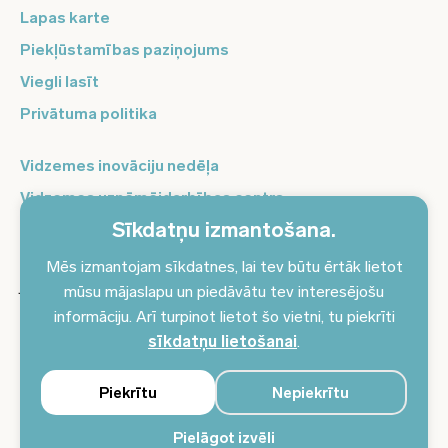
Lapas karte
Piekļūstamības paziņojums
Viegli lasīt
Privātuma politika
Vidzemes inovāciju nedēļa
Vidzemes uzņēmējdarbības centrs
Sīkdatņu izmantošana.
Balso Vidzeme
Pierakstieties jaunumiem un saņemiet aktuālākos
Mēs izmantojam sīkdatnes, lai tev būtu ērtāk lietot
jaunumus savā e-pastā!
mūsu mājaslapu un piedāvātu tev interesējošu
informāciju. Arī turpinot lietot šo vietni, tu piekrīti
Pieteikties jaunumiem
sīkdatņu lietošanai
.
Piekrītu
Nepiekrītu
Pielāgot izvēli