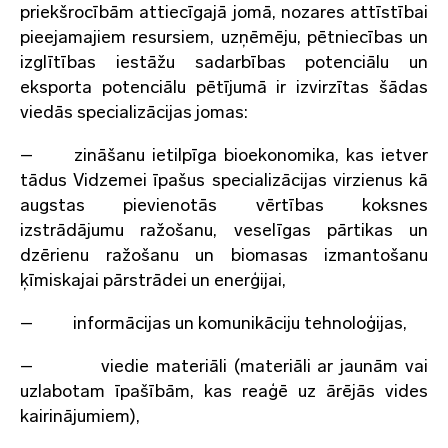
priekšrocībām attiecīgajā jomā, nozares attīstībai
pieejamajiem resursiem, uzņēmēju, pētniecības un
izglītības iestāžu sadarbības potenciālu un
eksporta potenciālu pētījumā ir izvirzītas šādas
viedās specializācijas jomas:
– zināšanu ietilpīga bioekonomika, kas ietver
tādus Vidzemei īpašus specializācijas virzienus kā
augstas pievienotās vērtības koksnes
izstrādājumu ražošanu, veselīgas pārtikas un
dzērienu ražošanu un biomasas izmantošanu
ķīmiskajai pārstrādei un enerģijai,
– informācijas un komunikāciju tehnoloģijas,
– viedie materiāli (materiāli ar jaunām vai
uzlabotam īpašībām, kas reaģē uz ārējās vides
kairinājumiem),