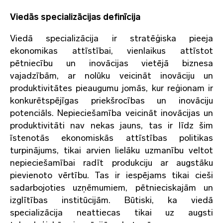
Viedās specializācijas definīcija
Viedā specializācija ir stratēģiska pieeja
ekonomikas attīstībai, vienlaikus attīstot
pētniecību un inovācijas vietējā biznesa
vajadzībām, ar nolūku veicināt inovāciju un
produktivitātes pieaugumu jomās, kur reģionam ir
konkurētspējīgas priekšrocības un inovāciju
potenciāls. Nepieciešamība veicināt inovācijas un
produktivitāti nav nekas jauns, tas ir līdz šim
īstenotās ekonomiskās attīstības politikas
turpinājums, tikai arvien lielāku uzmanību veltot
nepieciešamībai radīt produkciju ar augstāku
pievienoto vērtību. Tas ir iespējams tikai cieši
sadarbojoties uzņēmumiem, pētnieciskajām un
izglītības institūcijām. Būtiski, ka viedā
specializācija neattiecas tikai uz augsti