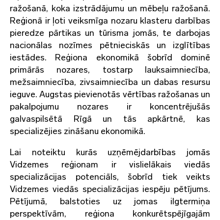
ražošanā, koka izstrādājumu un mēbeļu ražošanā.
Reģionā ir ļoti veiksmīga nozaru klasteru darbības
pieredze pārtikas un tūrisma jomās, te darbojas
nacionālas nozīmes pētnieciskās un izglītības
iestādes. Reģiona ekonomikā šobrīd dominē
primārās nozares, tostarp lauksaimniecība,
mežsaimniecība, zivsaimniecība un dabas resursu
ieguve. Augstas pievienotās vērtības ražošanas un
pakalpojumu nozares ir koncentrējušās
galvaspilsētā Rīgā un tās apkārtnē, kas
specializējies zināšanu ekonomikā.
Lai noteiktu kurās uzņēmējdarbības jomās
Vidzemes reģionam ir vislielākais viedās
specializācijas potenciāls, šobrīd tiek veikts
Vidzemes viedās specializācijas iespēju pētījums.
Pētījumā, balstoties uz jomas ilgtermiņa
perspektīvām, reģiona konkurētspējīgajām