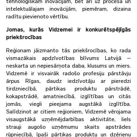
tehnoloģiskām inovācijām, bet arī uz procesa un
intelektuālajam inovācijām, piemēram, dizaina
radītu pievienoto vērtību.
Jomas, kurās Vidzemei ir konkurētspējīgās
priekšrocības
Reģionam jāizmanto tās priekšrocības, ko rada
vismazākais apdzīvotības blīvums Latvijā –
neskarta un nepiesārņota daba, klusums un miers.
Vidzemē ir visvairāk radošo profesiju pārstāvju
ārpus Rīgas, daudz iedzīvotāju ar pieredzi
tirdzniecībā, pārtikas produktu pārstrādē,
kokapstrādē, amatniecībā, izglītības un citās
jomās, viegli pieejama augstākā izglītība.
Salīdzinot ar citiem reģioniem, Vidzemē vērojama
visaugstākā uzņēmējdarbības aktivitāte, liels
strauji augošo uzņēmumu skaits apstrādes
rūpniecībā, īpaši pārtikas produktu un dzērienu