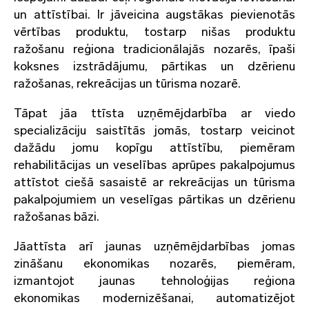
un attīstībai. Ir jāveicina augstākas pievienotās
vērtības produktu, tostarp nišas produktu
ražošanu reģiona tradicionālajās nozarēs, īpaši
koksnes izstrādājumu, pārtikas un dzērienu
ražošanas, rekreācijas un tūrisma nozarē.
Tāpat jāa ttīsta uzņēmējdarbība ar viedo
specializāciju saistītās jomās, tostarp veicinot
dažādu jomu kopīgu attīstību, piemēram
rehabilitācijas un veselības aprūpes pakalpojumus
attīstot ciešā sasaistē ar rekreācijas un tūrisma
pakalpojumiem un veselīgas pārtikas un dzērienu
ražošanas bāzi.
Jāattīsta arī jaunas uzņēmējdarbības jomas
zināšanu ekonomikas nozarēs, piemēram,
izmantojot jaunas tehnoloģijas reģiona
ekonomikas modernizēšanai, automatizējot