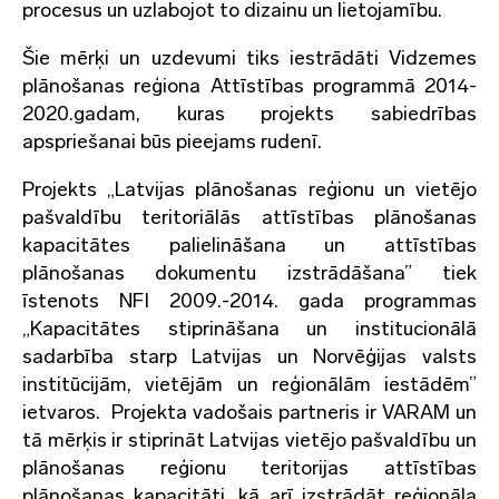
procesus un uzlabojot to dizainu un lietojamību.
Šie mērķi un uzdevumi tiks iestrādāti Vidzemes
plānošanas reģiona Attīstības programmā 2014-
2020.gadam, kuras projekts sabiedrības
apspriešanai būs pieejams rudenī.
Projekts „Latvijas plānošanas reģionu un vietējo
pašvaldību teritoriālās attīstības plānošanas
kapacitātes palielināšana un attīstības
plānošanas dokumentu izstrādāšana” tiek
īstenots NFI 2009.-2014. gada programmas
„Kapacitātes stiprināšana un institucionālā
sadarbība starp Latvijas un Norvēģijas valsts
institūcijām, vietējām un reģionālām iestādēm”
ietvaros. Projekta vadošais partneris ir VARAM un
tā mērķis ir stiprināt Latvijas vietējo pašvaldību un
plānošanas reģionu teritorijas attīstības
plānošanas kapacitāti, kā arī izstrādāt reģionāla