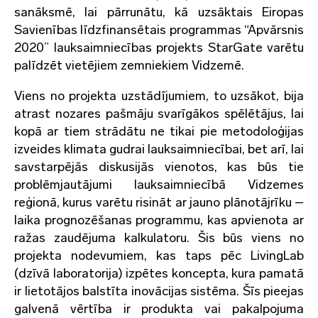
sanāksmē, lai pārrunātu, kā uzsāktais Eiropas
Savienības līdzfinansētais programmas “Apvārsnis
2020” lauksaimniecības projekts StarGate varētu
palīdzēt vietējiem zemniekiem Vidzemē.
Viens no projekta uzstādījumiem, to uzsākot, bija
atrast nozares pašmāju svarīgākos spēlētājus, lai
kopā ar tiem strādātu ne tikai pie metodoloģijas
izveides klimata gudrai lauksaimniecībai, bet arī, lai
savstarpējās diskusijās vienotos, kas būs tie
problēmjautājumi lauksaimniecībā Vidzemes
reģionā, kurus varētu risināt ar jauno plānotājrīku –
laika prognozēšanas programmu, kas apvienota ar
ražas zaudējuma kalkulatoru. Šis būs viens no
projekta nodevumiem, kas taps pēc LivingLab
(dzīvā laboratorija) izpētes koncepta, kura pamatā
ir lietotājos balstīta inovācijas sistēma. Šīs pieejas
galvenā vērtība ir produkta vai pakalpojuma