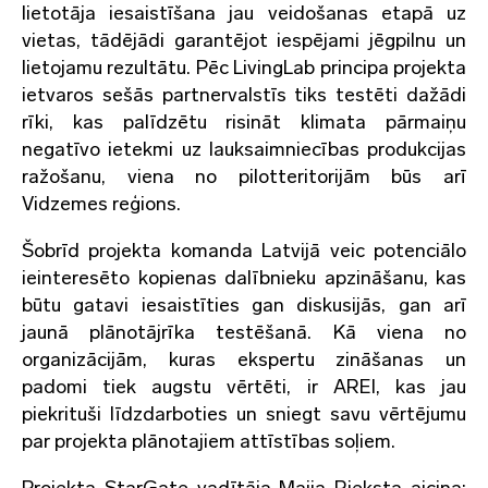
lietotāja iesaistīšana jau veidošanas etapā uz
vietas, tādējādi garantējot iespējami jēgpilnu un
lietojamu rezultātu. Pēc LivingLab principa projekta
ietvaros sešās partnervalstīs tiks testēti dažādi
rīki, kas palīdzētu risināt klimata pārmaiņu
negatīvo ietekmi uz lauksaimniecības produkcijas
ražošanu, viena no pilotteritorijām būs arī
Vidzemes reģions.
Šobrīd projekta komanda Latvijā veic potenciālo
ieinteresēto kopienas dalībnieku apzināšanu, kas
būtu gatavi iesaistīties gan diskusijās, gan arī
jaunā plānotājrīka testēšanā. Kā viena no
organizācijām, kuras ekspertu zināšanas un
padomi tiek augstu vērtēti, ir AREI, kas jau
piekrituši līdzdarboties un sniegt savu vērtējumu
par projekta plānotajiem attīstības soļiem.
Projekta StarGate vadītāja Maija Rieksta aicina: