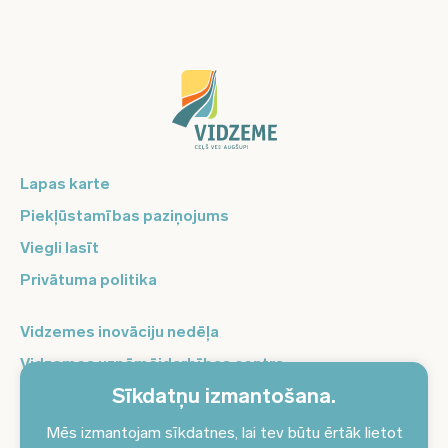
Lapas karte
Piekļūstamības paziņojums
Viegli lasīt
Privātuma politika
Vidzemes inovāciju nedēļa
Vidzemes uzņēmējdarbības centrs
Sīkdatņu izmantošana.
Balso Vidzeme
Pierakstieties jaunumiem un saņemiet aktuālākos
Mēs izmantojam sīkdatnes, lai tev būtu ērtāk lietot