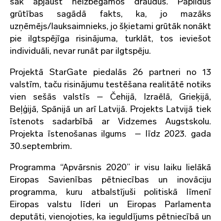
sāk apjaust neizbēgamos draudus. Papildus
grūtības sagādā fakts, ka, jo mazāks
uzņēmējs/lauksaimnieks, jo šķietami grūtāk nonākt
pie ilgtspējīga risinājuma, turklāt, tos ieviešot
individuāli, nevar runāt par ilgtspēju.
Projektā StarGate piedalās 26 partneri no 13
valstīm, taču risinājumu testēšana realitātē notiks
vien sešās valstīs – Čehijā, Izraēlā, Grieķijā,
Beļģijā, Spānijā un arī Latvijā. Projekts Latvijā tiek
īstenots sadarbībā ar Vidzemes Augstskolu.
Projekta īstenošanas ilgums – līdz 2023. gada
30.septembrim.
Programma “Apvārsnis 2020” ir visu laiku lielākā
Eiropas Savienības pētniecības un inovāciju
programma, kuru atbalstījuši politiskā līmenī
Eiropas valstu līderi un Eiropas Parlamenta
deputāti, vienojoties, ka ieguldījums pētniecībā un