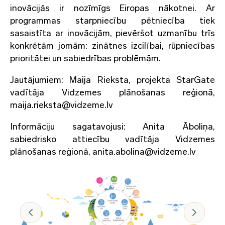
inovācijās ir nozīmīgs Eiropas nākotnei. Ar
programmas starpniecību pētniecība tiek
sasaistīta ar inovācijām, pievēršot uzmanību trīs
konkrētām jomām: zinātnes izcilībai, rūpniecības
prioritātei un sabiedrības problēmām.
Jautājumiem: Maija Rieksta, projekta StarGate
vadītāja Vidzemes plānošanas reģionā,
maija.rieksta@vidzeme.lv
Informāciju sagatavojusi: Anita Āboliņa,
sabiedrisko attiecību vadītāja Vidzemes
plānošanas reģionā, anita.abolina@vidzeme.lv