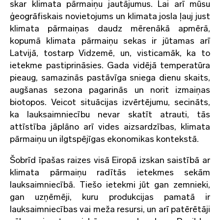
skar klimata pārmaiņu jautājumus. Lai arī mūsu
ģeogrāfiskais novietojums un klimata josla ļauj just
klimata pārmaiņas daudz mērenākā apmērā,
kopumā klimata pārmaiņu sekas ir jūtamas arī
Latvijā, tostarp Vidzemē, un, visticamāk, ka to
ietekme pastiprināsies. Gada vidējā temperatūra
pieaug, samazinās pastāvīga sniega dienu skaits,
augšanas sezona pagarinās un norit izmaiņas
biotopos. Veicot situācijas izvērtējumu, secināts,
ka lauksaimniecību nevar skatīt atrauti, tās
attīstība jāplāno arī vides aizsardzības, klimata
pārmaiņu un ilgtspējīgas ekonomikas kontekstā.
Šobrīd īpašas raizes visā Eiropā izskan saistībā ar
klimata pārmaiņu radītās ietekmes sekām
lauksaimniecībā. Tiešo ietekmi jūt gan zemnieki,
gan uzņēmēji, kuru produkcijas pamatā ir
lauksaimniecības vai meža resursi, un arī patērētāji