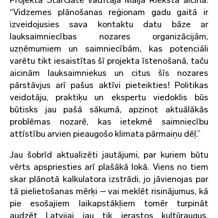
“Vidzemes plānošanas reģionam gadu gaitā ir
izveidojusies sava kontaktu datu bāze ar
lauksaimniecības nozares organizācijām,
uzņēmumiem un saimniecībām, kas potenciāli
varētu tikt iesaistītas šī projekta īstenošanā, taču
aicinām lauksaimniekus un citus šīs nozares
pārstāvjus arī pašus aktīvi pieteikties! Politikas
veidotāju, praktiķu un ekspertu viedoklis būs
būtisks jau pašā sākumā, apzinot aktuālākās
problēmas nozarē, kas ietekmē saimniecību
attīstību arvien pieaugošo klimata pārmaiņu dēļ.”
Jau šobrīd aktualizēti jautājumi, par kuriem būtu
vērts apspriesties arī plašākā lokā. Viens no tiem
skar plānotā kalkulatora izstrādi, jo jāvienojas par
tā pielietošanas mērķi – vai meklēt risinājumus, kā
pie esošajiem laikapstākļiem tomēr turpināt
audzēt Latvijai jau tik ierastos kultūraugus,