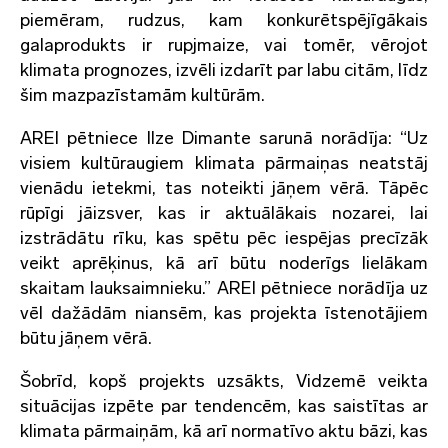
piemēram, rudzus, kam konkurētspējīgākais
galaprodukts ir rupjmaize, vai tomēr, vērojot
klimata prognozes, izvēli izdarīt par labu citām, līdz
šim mazpazīstamām kultūrām.
AREI pētniece Ilze Dimante sarunā norādīja: “Uz
visiem kultūraugiem klimata pārmaiņas neatstāj
vienādu ietekmi, tas noteikti jāņem vērā. Tāpēc
rūpīgi jāizsver, kas ir aktuālākais nozarei, lai
izstrādātu rīku, kas spētu pēc iespējas precīzāk
veikt aprēķinus, kā arī būtu noderīgs lielākam
skaitam lauksaimnieku.” AREI pētniece norādīja uz
vēl dažādām niansēm, kas projekta īstenotājiem
būtu jāņem vērā.
Šobrīd, kopš projekts uzsākts, Vidzemē veikta
situācijas izpēte par tendencēm, kas saistītas ar
klimata pārmaiņām, kā arī normatīvo aktu bāzi, kas