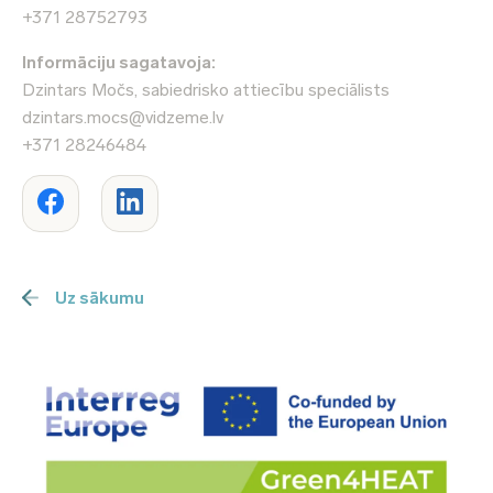
+371 28752793
Informāciju sagatavoja:
Dzintars Močs, sabiedrisko attiecību speciālists
dzintars.mocs@vidzeme.lv
+371 28246484
Uz sākumu