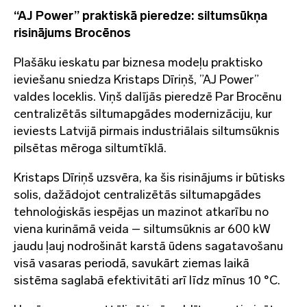
“AJ Power” praktiskā pieredze: siltumsūkņa
risinājums Brocēnos
Plašāku ieskatu par biznesa modeļu praktisko
ieviešanu sniedza Kristaps Dīriņš, ”AJ Power”
valdes loceklis. Viņš dalījās pieredzē Par Brocēnu
centralizētās siltumapgādes modernizāciju, kur
ieviests Latvijā pirmais industriālais siltumsūknis
pilsētas mēroga siltumtīklā.
Kristaps Dīriņš uzsvēra, ka šis risinājums ir būtisks
solis, dažādojot centralizētās siltumapgādes
tehnoloģiskās iespējas un mazinot atkarību no
viena kurināmā veida – siltumsūknis ar 600 kW
jaudu ļauj nodrošināt karstā ūdens sagatavošanu
visā vasaras periodā, savukārt ziemas laikā
sistēma saglabā efektivitāti arī līdz mīnus 10 °C.