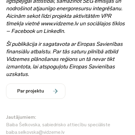
ilgtspējīgai attīstībai, samazinot SEG emisijas un
nodrošinot atjaunīgo energoresursu integrēšanu.
Aicinām sekot līdzi projekta aktivitātēm VPR
tīmekļa vietnē www.vidzeme.lv un sociālajos tīklos
– Facebook un LinkedIn.
Šī publikācija ir sagatavota ar Eiropas Savienības
finansiālu atbalstu. Par tās saturu pilnībā atbild
Vidzemes plānošanas reģions un tā nevar tikt
izmantota, lai atspoguļotu Eiropas Savienības
uzskatus.
Par projektu
Jautājumiem:
Baiba Šelkovska, sabiedrisko attiecību speciāliste
baiba.selkovska@vidzeme.lv