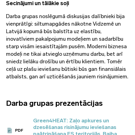
Secinājumi un tālākie soļi
Darba grupas noslēgumā diskusijas dalībnieki bija
vienprātīgi: siltumapgādes nākotne Vidzemē un
Latvijā kopumā būs balstīta uz elastību,
inovatīviem pakalpojumu modeļiem un sadarbību
starp visām iesaistītajām pusēm. Moderni biznesa
modeļi ne tikai atvieglo uzņēmumu darbu, bet arī
sniedz lielāku drošību un ērtību klientiem. Tomēr
ceļā uz plašu ieviešanu būtiski būs gan finansiālais
atbalsts, gan arī uzticēšanās jauniem risinājumiem.
Darba grupas prezentācijas
Green4HEAT: Zaļo apkures un
dzesēšanas risinājumu ieviešanas
PDF
paātrināšana ES teritorijās, Baiba