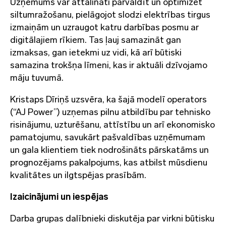
Uzņēmums var attālināti pārvaldīt un optimizēt
siltumražošanu, pielāgojot slodzi elektrības tirgus
izmaiņām un uzraugot katru darbības posmu ar
digitālajiem rīkiem. Tas ļauj samazināt gan
izmaksas, gan ietekmi uz vidi, kā arī būtiski
samazina trokšņa līmeni, kas ir aktuāli dzīvojamo
māju tuvumā.
Kristaps Dīriņš uzsvēra, ka šajā modelī operators
(“AJ Power”) uzņemas pilnu atbildību par tehnisko
risinājumu, uzturēšanu, attīstību un arī ekonomisko
pamatojumu, savukārt pašvaldības uzņēmumam
un gala klientiem tiek nodrošināts pārskatāms un
prognozējams pakalpojums, kas atbilst mūsdienu
kvalitātes un ilgtspējas prasībām.
Izaicinājumi un iespējas
Darba grupas dalībnieki diskutēja par virkni būtisku