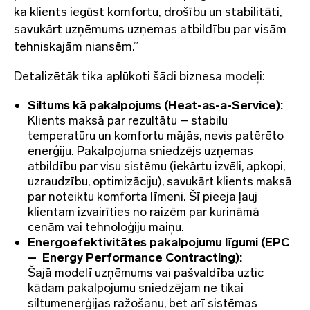
ka klients iegūst komfortu, drošību un stabilitāti,
savukārt uzņēmums uzņemas atbildību par visām
tehniskajām niansēm.”
Detalizētāk tika aplūkoti šādi biznesa modeļi:
Siltums kā pakalpojums (Heat-as-a-Service):
Klients maksā par rezultātu – stabilu
temperatūru un komfortu mājās, nevis patērēto
enerģiju. Pakalpojuma sniedzējs uzņemas
atbildību par visu sistēmu (iekārtu izvēli, apkopi,
uzraudzību, optimizāciju), savukārt klients maksā
par noteiktu komforta līmeni. Šī pieeja ļauj
klientam izvairīties no raizēm par kurināmā
cenām vai tehnoloģiju maiņu.
Energoefektivitātes pakalpojumu līgumi (EPC
– Energy Performance Contracting):
Šajā modelī uzņēmums vai pašvaldība uztic
kādam pakalpojumu sniedzējam ne tikai
siltumenerģijas ražošanu, bet arī sistēmas