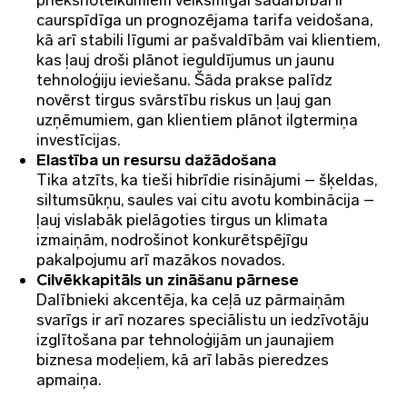
caurspīdīga un prognozējama tarifa veidošana,
kā arī stabili līgumi ar pašvaldībām vai klientiem,
kas ļauj droši plānot ieguldījumus un jaunu
tehnoloģiju ieviešanu. Šāda prakse palīdz
novērst tirgus svārstību riskus un ļauj gan
uzņēmumiem, gan klientiem plānot ilgtermiņa
investīcijas.
Elastība un resursu dažādošana
Tika atzīts, ka tieši hibrīdie risinājumi – šķeldas,
siltumsūkņu, saules vai citu avotu kombinācija –
ļauj vislabāk pielāgoties tirgus un klimata
izmaiņām, nodrošinot konkurētspējīgu
pakalpojumu arī mazākos novados.
Cilvēkkapitāls un zināšanu pārnese
Dalībnieki akcentēja, ka ceļā uz pārmaiņām
svarīgs ir arī nozares speciālistu un iedzīvotāju
izglītošana par tehnoloģijām un jaunajiem
biznesa modeļiem, kā arī labās pieredzes
apmaiņa.