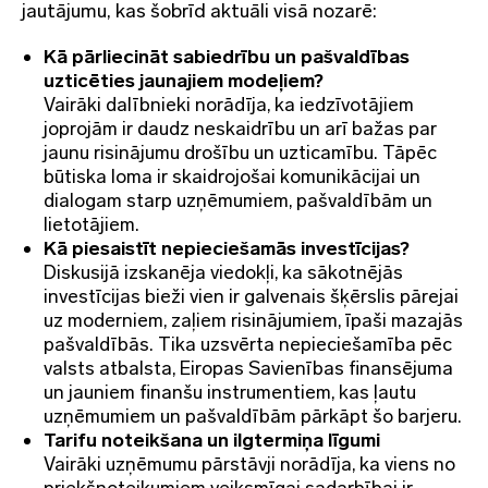
jautājumu, kas šobrīd aktuāli visā nozarē:
Kā pārliecināt sabiedrību un pašvaldības
uzticēties jaunajiem modeļiem?
Vairāki dalībnieki norādīja, ka iedzīvotājiem
joprojām ir daudz neskaidrību un arī bažas par
jaunu risinājumu drošību un uzticamību. Tāpēc
būtiska loma ir skaidrojošai komunikācijai un
dialogam starp uzņēmumiem, pašvaldībām un
lietotājiem.
Kā piesaistīt nepieciešamās investīcijas?
Diskusijā izskanēja viedokļi, ka sākotnējās
investīcijas bieži vien ir galvenais šķērslis pārejai
uz moderniem, zaļiem risinājumiem, īpaši mazajās
pašvaldībās. Tika uzsvērta nepieciešamība pēc
valsts atbalsta, Eiropas Savienības finansējuma
un jauniem finanšu instrumentiem, kas ļautu
uzņēmumiem un pašvaldībām pārkāpt šo barjeru.
Tarifu noteikšana un ilgtermiņa līgumi
Vairāki uzņēmumu pārstāvji norādīja, ka viens no
priekšnoteikumiem veiksmīgai sadarbībai ir