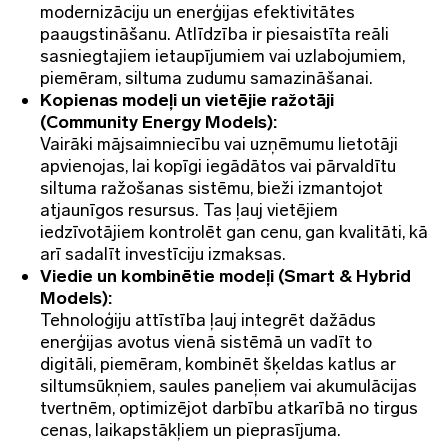
modernizāciju un enerģijas efektivitātes
paaugstināšanu. Atlīdzība ir piesaistīta reāli
sasniegtajiem ietaupījumiem vai uzlabojumiem,
piemēram, siltuma zudumu samazināšanai.
Kopienas modeļi un vietējie ražotāji
(Community Energy Models):
Vairāki mājsaimniecību vai uzņēmumu lietotāji
apvienojas, lai kopīgi iegādātos vai pārvaldītu
siltuma ražošanas sistēmu, bieži izmantojot
atjaunīgos resursus. Tas ļauj vietējiem
iedzīvotājiem kontrolēt gan cenu, gan kvalitāti, kā
arī sadalīt investīciju izmaksas.
Viedie un kombinētie modeļi (Smart & Hybrid
Models):
Tehnoloģiju attīstība ļauj integrēt dažādus
enerģijas avotus vienā sistēmā un vadīt to
digitāli, piemēram, kombinēt šķeldas katlus ar
siltumsūkņiem, saules paneļiem vai akumulācijas
tvertnēm, optimizējot darbību atkarībā no tirgus
cenas, laikapstākļiem un pieprasījuma.