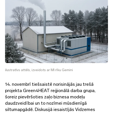
ilustratīvs attēls, izveidots ar MI rīku Gemini
14. novembrī tiešsaistē norisinājās jau trešā
projekta Green4HEAT reģionālā darba grupa,
šoreiz pievēršoties zaļo biznesa modeļu
daudzveidībai un to nozīmei mūsdienīgā
siltumapgādē. Diskusijā iesaistījās Vidzemes