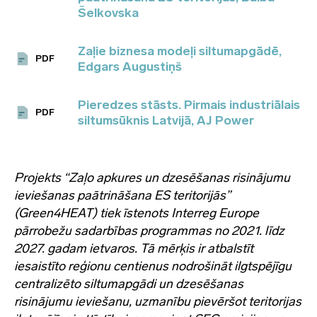
Šelkovska
Zaļie biznesa modeļi siltumapgādē,
PDF
Edgars Augustiņš
Pieredzes stāsts. Pirmais industriālais
PDF
siltumsūknis Latvijā, AJ Power
Projekts “Zaļo apkures un dzesēšanas risinājumu
ieviešanas paātrināšana ES teritorijās”
(Green4HEAT) tiek īstenots Interreg Europe
pārrobežu sadarbības programmas no 2021. līdz
2027. gadam ietvaros. Tā mērķis ir atbalstīt
iesaistīto reģionu centienus nodrošināt ilgtspējīgu
centralizēto siltumapgādi un dzesēšanas
risinājumu ieviešanu, uzmanību pievēršot teritorijas