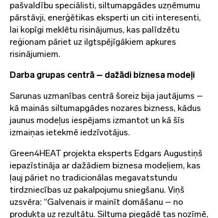
pašvaldību speciālisti, siltumapgādes uzņēmumu
pārstāvji, enerģētikas eksperti un citi interesenti,
lai kopīgi meklētu risinājumus, kas palīdzētu
reģionam pāriet uz ilgtspējīgākiem apkures
risinājumiem.
Darba grupas centrā – dažādi biznesa modeļi
Sarunas uzmanības centrā šoreiz bija jautājums –
kā mainās siltumapgādes nozares bizness, kādus
jaunus modeļus iespējams izmantot un kā šīs
izmaiņas ietekmē iedzīvotājus.
Green4HEAT projekta eksperts Edgars Augustiņš
iepazīstināja ar dažādiem biznesa modeļiem, kas
ļauj pāriet no tradicionālas megavatstundu
tirdzniecības uz pakalpojumu sniegšanu. Viņš
uzsvēra: “Galvenais ir mainīt domāšanu – no
produkta uz rezultātu. Siltuma piegādē tas nozīmē,