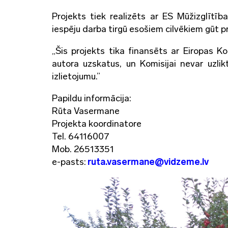
Projekts tiek realizēts ar ES Mūžizglīt
iespēju darba tirgū esošiem cilvēkiem gūt pr
„Šis projekts tika finansēts ar Eiropas Ko
autora uzskatus, un Komisijai nevar uzlik
izlietojumu.”
Papildu informācija:
Rūta Vasermane
Projekta koordinatore
Tel. 64116007
Mob. 26513351
e-pasts:
ruta.vasermane@vidzeme.lv