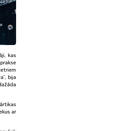
ji, kas
 prakse
četriem
”, bija
 dažāda
ārtikas
ekus ar