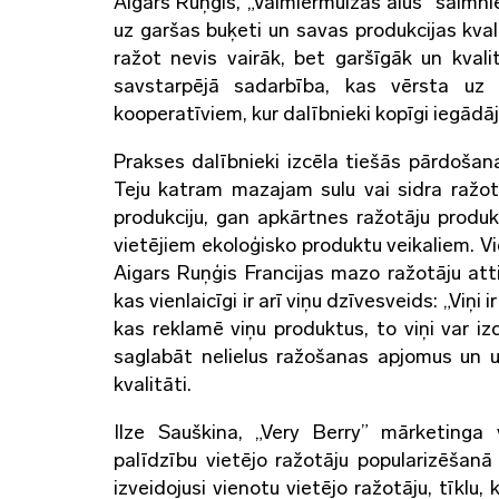
Aigars Ruņģis, „Valmiermuižas alus” saimniek
uz garšas buķeti un savas produkcijas kvali
ražot nevis vairāk, bet garšīgāk un kval
savstarpējā sadarbība, kas vērsta uz 
kooperatīviem, kur dalībnieki kopīgi iegādā
Prakses dalībnieki izcēla tiešās pārdoša
Teju katram mazajam sulu vai sidra ražotā
produkciju, gan apkārtnes ražotāju produk
vietējiem ekoloģisko produktu veikaliem. Vie
Aigars Ruņģis Francijas mazo ražotāju att
kas vienlaicīgi ir arī viņu dzīvesveids: „Viņi i
kas reklamē viņu produktus, to viņi var i
saglabāt nelielus ražošanas apjomus un uz
kvalitāti.
Ilze Sauškina, „Very Berry” mārketinga 
palīdzību vietējo ražotāju popularizēšan
izveidojusi vienotu vietējo ražotāju, tīklu,