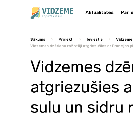
Aktualitātes
Par i
Sākums
Projekti
Ieviestie
Vidzemes
Vidzemes dzērienu ražotāji atgriezušies ar Francijas p
Vidzemes dzēr
atgriezušies a
sulu un sidru