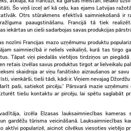
s, atklāja, ka francūži, kā garšas meistari, lielāko uzsv
tāti. Šo viņš izceļ arī kā ceļu, kas ejams Latvijas ražot
itatīvāk. Otrs stūrakmens efektīvā saimniekošanā ir r
ražīguma paaugstināšanu. Francijā tā tiek realizē
jas iekārtas un cieši sadarbojas savas produkcijas pārstr
nas nozīmi Francijas mazo uzņēmumu produktu populari
jam saimniecībā ir neliels veikaliņš, kurā tas tirgo g
tus. Tāpat viņi piedalās vietējos tirdziņos un piegādā
n retais izvēlas savus produktus tirgot ar lielveikalu pa
ieksmi skaidroja ar viņu fanātisko aizraušanos ar savu
r īsti, vienkārši, tieši tādi, kādi ir. Viņiem nevajag Džordžu 
zdarīt paši, satiekot pircēju.” Pārsvarā mazie uzņēmumi
turēt tiešu kontaktu ar pircēju, lai spētu saglabāt p
vadītāja, izcēla Elzasas lauksaimniecības kameras 
ā un gardēžu tūrisma veicināšanā. Lauksaimniecības ka
 ko aktīvi popularizē, aicinot cilvēkus viesoties vietējo 