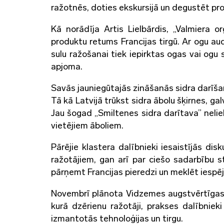
ražotnēs, doties ekskursijā un degustēt pr
Kā norādīja Artis Lielbārdis, „Valmiera o
produktu retums Francijas tirgū. Ar ogu a
sulu ražošanai tiek iepirktas ogas vai ogu s
apjoma.
Savās jauniegūtajās zināšanās sidra darīša
Tā kā Latvijā trūkst sidra ābolu šķirnes, gal
Jau šogad „Smiltenes sidra darītava” neli
vietējiem āboliem.
Pārējie klastera dalībnieki iesaistījās dis
ražotājiem, gan arī par ciešo sadarbību 
pārņemt Francijas pieredzi un meklēt iespēj
Novembrī plānota Vidzemes augstvērtīgas u
kurā dzērienu ražotāji, prakses dalībniek
izmantotās tehnoloģijas un tirgu.