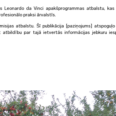
ības Leonardo da Vinci apakšprogrammas atbalstu, kas
ofesionālo praksi ārvalstīs.
misijas atbalstu. Šī publikācija [paziņojums] atspoguļo 
t atbildību par tajā ietvertās informācijas jebkuru ie