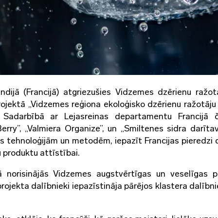
ijā (Francijā) atgriezušies Vidzemes dzērienu ražotā
ojektā „Vidzemes reģiona ekoloģisko dzērienu ražotāju
. Sadarbībā ar Lejasreinas departamentu Francijā 
erry”, „Valmiera Organize”, un „Smiltenes sidra darītava
nas tehnoloģijām un metodēm, iepazīt Francijas pieredzi
produktu attīstībai.
vā norisinājās Vidzemes augstvērtīgas un veselīgas p
rojekta dalībnieki iepazīstināja pārējos klastera dalībni