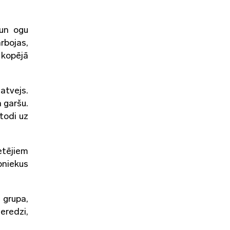
 un ogu
rbojas,
o kopējā
atvejs.
a garšu.
todi uz
etējiem
bniekus
 grupa,
eredzi,