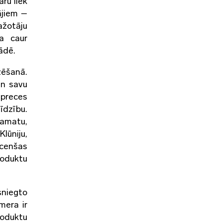
aru liek
ājiem –
ažotāju
ta caur
ādē.
zēšanā.
an savu
 preces
līdzību.
 amatu,
Klūniju,
 cenšas
roduktu
sniegto
mera ir
produktu