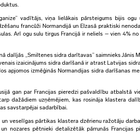
oduktus.
rganize” vadītājs, viņa lielākais pārsteigums bijis ogu
udzēšanu francūži Normandijā un Elzasā praktiski nenoda
ulas. Arī ogu sulu tirgus Francijā ir neliels – vien 4% n
nā dalījās „Smiltenes sidra darītavas” saimnieks Jānis M
venais izaicinājums sidra darīšanā ir atrast Latvijas sidr
elos apjomos izmēģinās Normandijas sidra darīšanas me
kusijā gan par Francijas pieredzi pašvaldību atbalstā vi
starp dažādiem uzņēmējiem, kas rosināja klastera dalī
as savstarpējai sadarbībai.
n veselīgas pārtikas klastera dzērienu ražotāju darba
i un nozares pētnieki detalizētāk pārrunās Francijas pi