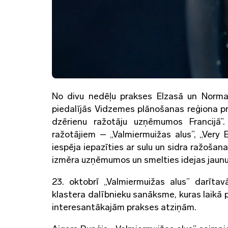
No divu nedēļu prakses Elzasā un Normand
piedalījās Vidzemes plānošanas reģiona pr
dzērienu ražotāju uzņēmumos Francijā”
ražotājiem – „Valmiermuižas alus”, „Very B
iespēja iepazīties ar sulu un sidra ražoša
izmēra uzņēmumos un smelties idejas jaunu 
23. oktobrī „Valmiermuižas alus” darīta
klastera dalībnieku sanāksme, kuras laikā p
interesantākajām prakses atziņām.