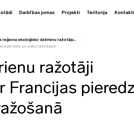
estādi
Darbības jomas
Projekti
Teritorija
Kontakt
 reģiona ekoloģisko dzērienu ražotāju...
ieredzi sulu un sidru ražošanā
ienu ražotāji
r Francijas pieredz
 ražošanā