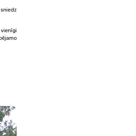
 sniedz
vienīgi
spējamo