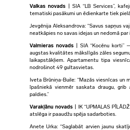
Valkas novads
| SIA “LB Services”, kafej
tematiski pasākumi un ēdienkarte tiek pi
Jevgēnija Aleksandrova: “Savus sapņus vaj
neatkāpies no savas idejas un nedomā par il
Valmieras novads
| SIA “Kocēnu korti” –
augstas kvalitātes mākslīgās zāles segumu 
laikapstākļiem. Apartamentu tipa viesnī
nodrošinot 49 gultasvietas.
Iveta Brūniņa-Buile: “Mazās viesnīcas un 
īpašniekā vienmēr saskata draugu, grib 
paldies.”
Varakļānu novads
| IK “UPMALAS PĪLĀDŽI”
atslēga ir paaudžu spēja sadarboties.
Anete Urka: “Saglabāt arvien jaunu skatīj