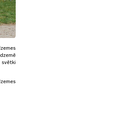
idzemes
Vidzemē
 svētki
idzemes