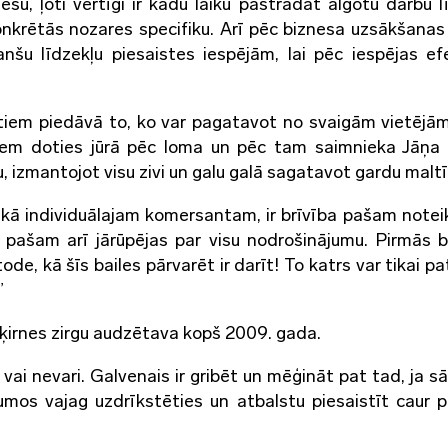
su, ļoti vērtīgi ir kādu laiku pastrādāt algotu darbu l
nkrētās nozares specifiku. Arī pēc biznesa uzsākšanas 
nanšu līdzekļu piesaistes iespējām, lai pēc iespējas ef
entiem piedāvā to, ko var pagatavot no svaigām vietējām
kiem doties jūrā pēc loma un pēc tam saimnieka Jāņa 
eju, izmantojot visu zivi un galu galā sagatavot gardu maltī
t kā individuālajam komersantam, ir brīvība pašam notei
 pašam arī jārūpējas par visu nodrošinājumu. Pirmās ba
e, kā šīs bailes pārvarēt ir darīt! To katrs var tikai pa
”
šķirnes zirgu audzētava kopš 2009. gada.
 vai nevari. Galvenais ir gribēt un mēģināt pat tad, ja s
jumos vajag uzdrīkstēties un atbalstu piesaistīt caur p