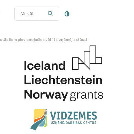
i
tāstiem pievienojušies vēl 11 uzņēmēju stāsti