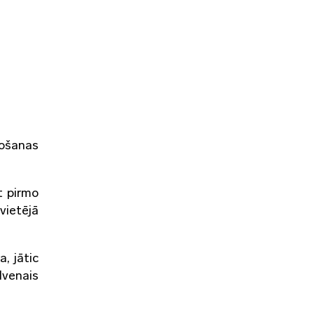
ošanas
t pirmo
vietējā
, jātic
alvenais