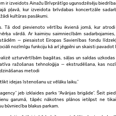
m ir izveidots Ainažu Brīvprātīgo ugunsdzēsēju biedrība
šajā pļavā, kur izveidota brīvdabas koncertzāle sadar
ažādi kultūras pasākumi.
ks. Tā dod pievienoto vērtību ikvienā jomā, kur atrodi 
ērķa vārdā. Ar kaimiņu saimniecībām sadarbojamies,
estādēm – piesaistot Eiropas Savienības fondu līdzek
āli nozīmīgu funkciju kā arī jēgpilni un skaisti pavadot l
realizē uzturvērtībām bagātas, sāļas un saldas uzkodas
vatīva ražošanas tehnoloģija – ekstrudēšana, kas noz
midzināšanas metodi
ikt idejas īstenošanu uz vēlāku laiku.”
ency” jeb izklaides parks “Avārijas brigāde”. Šeit pie
 dienu garumā, tāpēc nākotnes plānos ietilpst ne tika
ksu būvniecība blakus parkam.