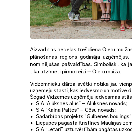
Aizvadītās nedēļas trešdienā Oleru muiž
plānošanas reģions godināja uzņēmējus
nominējušas pašvaldības. Simboliski, ka 
tika atzīmēti pirmo reizi – Oleru muižā.
Vidzemnieku dārza svētki notika jau vien
uzņēmēju stāsti, kas iedvesmo un motivē da
Šogad Vidzemes uzņēmēju iedvesmas stāstu
SIA “Alūksnes alus” – Alūksnes novads;
SIA “Kalna Paltes” – Cēsu novads;
Sadarbības projekts “Gulbenes boulings”
Liepupes pagasta Kristīnes Mauliņas ze
SIA “Letari”, uzturvērtībām bagātas uzk