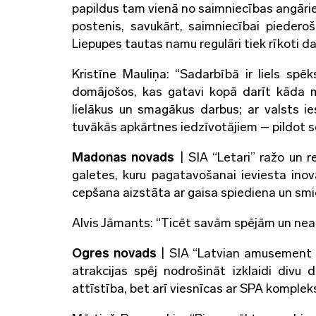
papildus tam vienā no saimniecības angārie
postenis, savukārt, saimniecībai piedero
Liepupes tautas namu regulāri tiek rīkoti d
Kristīne Mauliņa: “Sadarbībā ir liels spē
domājošos, kas gatavi kopā darīt kāda m
lielākus un smagākus darbus; ar valsts i
tuvākās apkārtnes iedzīvotājiem – pildot soci
Madonas novads
| SIA “Letari” ražo un 
galetes, kuru pagatavošanai ieviesta ino
cepšana aizstāta ar gaisa spiediena un s
Alvis Jāmants: “Ticēt savām spējām un neatl
Ogres novads
| SIA “Latvian amusement ag
atrakcijas spēj nodrošināt izklaidi divu
attīstība, bet arī viesnīcas ar SPA komple