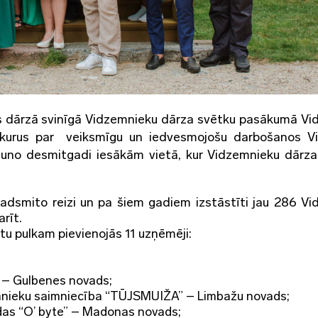
as dārzā svinīgā Vidzemnieku dārza svētku pasākumā V
, kurus par veiksmīgu un iedvesmojošu darbošanos 
jauno desmitgadi iesākām vietā, kur Vidzemnieku dārza
padsmito reizi un pa šiem gadiem izstāstīti jau 286 V
rīt.
 pulkam pievienojās 11 uzņēmēji:
 – Gulbenes novads;
mnieku saimniecība “TŪJSMUIŽA” – Limbažu novads;
odas “O’ byte” – Madonas novads;