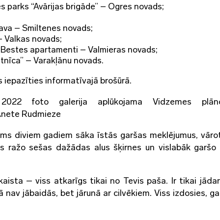
s parks “Avārijas brigāde” – Ogres novads;
tava – Smiltenes novads;
– Valkas novads;
un Bestes apartamenti – Valmieras novads;
tnīca” – Varakļānu novads.
iepazīties informatīvajā brošūrā.
2022 foto galerija aplūkojama Vidzemes plān
 Anete Rudmieze
irms diviem gadiem sāka īstās garšas meklējumus, vāro
s ražo sešas dažādas alus šķirnes un vislabāk garšo 
ista – viss atkarīgs tikai no Tevis paša. Ir tikai jādara
ā nav jābaidās, bet jārunā ar cilvēkiem. Viss izdosies, g