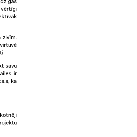
īdzīgas
vērtīgi
ektīvāk
 zivīm.
virtuvē
ti.
kt savu
iles ir
ts.s, ka
ākotnēji
rojektu