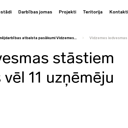
estādi
Darbības jomas
Projekti
Teritorija
Kontakt
ējdarbības atbalsta pasākumi Vidzemes...
Vidzemes iedvesmas s
vesmas stāstiem
s vēl 11 uzņēmēju