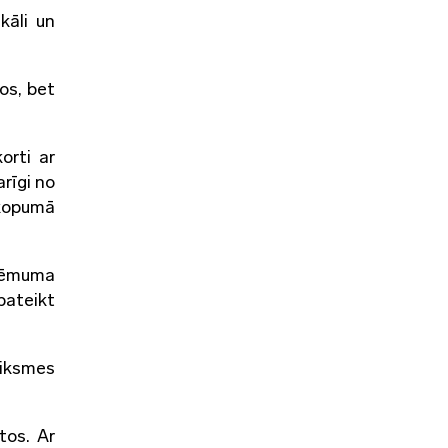
kāli un
os, bet
orti ar
rīgi no
 kopumā
zņēmuma
pateikt
eiksmes
tos. Ar