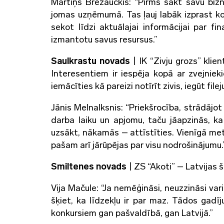
Mārtiņš Brezauckis: “Pirms sākt savu bizne
jomas uzņēmumā. Tas ļauj labāk izprast ko
sekot līdzi aktuālajai informācijai par fi
izmantotu savus resursus.”
Saulkrastu novads
| IK “Zivju grozs” kli
Interesentiem ir iespēja kopā ar zvejnie
iemācīties kā pareizi notīrīt zivis, iegūt fil
Jānis Melnalksnis: “Priekšrocība, strādājo
darba laiku un apjomu, taču jāapzinās, ka
uzsākt, nākamās – attīstīties. Vienīgā metod
pašam arī jārūpējas par visu nodrošinājumu.
Smiltenes novads
| ZS “Akoti” – Latvijas 
Vija Mačule: “Ja nemēģināsi, neuzzināsi vari
šķiet, ka līdzekļu ir par maz. Tādos gadī
konkursiem gan pašvaldībā, gan Latvijā.”