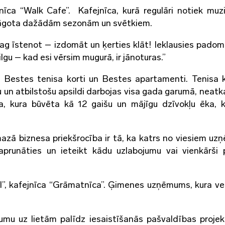
nīca “Walk Cafe”. Kafejnīca, kurā regulāri notiek muzi
elāgota dažādām sezonām un svētkiem.
ag īstenot – izdomāt un ķerties klāt! Ieklausies padom
gu – kad esi vērsim mugurā, ir jānoturas.”
 Bestes tenisa korti un Bestes apartamenti. Tenisa k
un atbilstošu apsildi darbojas visa gada garumā, neatka
ca, kura būvēta kā 12 gaišu un mājīgu dzīvokļu ēka,
mazā biznesa priekšrocība ir tā, ka katrs no viesiem u
aprunāties un ieteikt kādu uzlabojumu vai vienkārši 
, kafejnīca “Grāmatnīca”. Ģimenes uzņēmums, kura v
umu uz lietām palīdz iesaistīšanās pašvaldības projek