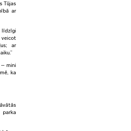
s Tūjas
bībā ar
līdzīgi
 veicot
ļus; ar
aiku.”
 – mini
īmē, ka
dāvātās
i parka