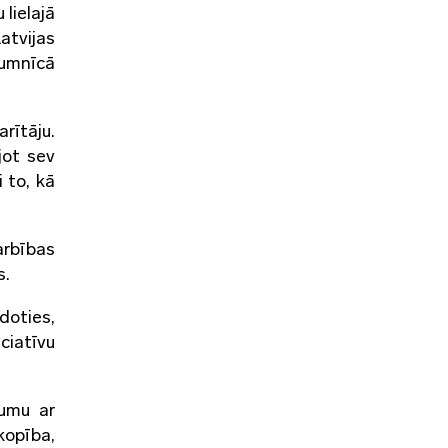
lielajā
atvijas
tumnīcā
rītāju.
jot sev
 to, kā
arbības
s.
doties,
ciatīvu
mumu ar
kopība,