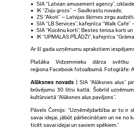
SIA “Latvian amusement agency”, izklaide
IK “Zivju grozs” – Saulkrastu novads;
ZS “Akoti” – Latvijas šķirnes zirgu audzē
SIA “LB Services”, kafejnīca “Walk Cafe” 
SIA “Kocēnu korti”, Bestes tenisa korti 
IK “UPMALAS PĪLĀDŽI”, kafejnīca “Grāma
Ar šī gada uzņēmumu aprakstiem iespējams 
Plašāka Vidzemnieku dārza svētku 
reģiona Facebook fotoalbumā. Fotogrāfe:
Alūksnes novads
| SIA “Alūksnes alus” p
brūvējumu 30 litru katlā. Šobrīd uzņēmum
kultūrvietā “Alūksnes alus paviljons”.
Pāvels Čornijs: “Uzņēmējdarbība ar to ir ska
savai idejai, jābūt pārliecinātam un ne no k
ticēt savai idejai un saviem spēkiem.”