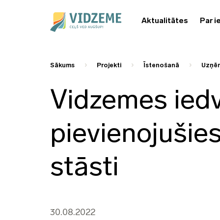
Aktualitātes
Par i
Sākums
Projekti
Īstenošanā
Uzņēm
Vidzemes ied
pievienojušie
stāsti
30.08.2022