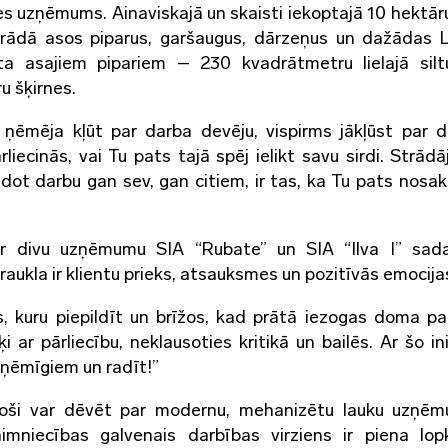
es uzņēmums. Ainaviskajā un skaisti iekoptajā 10 hektāru 
ādā asos piparus, garšaugus, dārzeņus un dažādas L
ta asajiem pipariem – 230 kvadrātmetru lielajā sil
u šķirnes.
 ņēmēja kļūt par darba devēju, vispirms jākļūst par da
liecinās, vai Tu pats tajā spēj ielikt savu sirdi. Strādā
 dot darbu gan sev, gan citiem, ir tas, ka Tu pats nosaki
r divu uzņēmumu SIA “Rubate” un SIA “Ilva I” sad
ukla ir klientu prieks, atsauksmes un pozitīvās emocija
s, kuru piepildīt un brīžos, kad prātā iezogas doma pa
 ar pārliecību, neklausoties kritikā un bailēs. Ar šo ini
ņēmīgiem un radīt!”
roši var dēvēt par modernu, mehanizētu lauku uzņē
mniecības galvenais darbības virziens ir piena lop