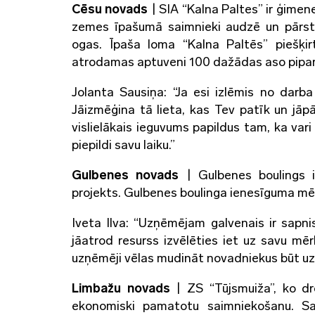
Cēsu novads
| SIA “Kalna Paltes” ir ģimen
zemes īpašumā saimnieki audzē un pārstr
ogas. Īpaša loma “Kalna Paltēs” piešķir
atrodamas aptuveni 100 dažādas aso pipar
Jolanta Sausiņa: “Ja esi izlēmis no darba
Jāizmēģina tā lieta, kas Tev patīk un jāpār
vislielākais ieguvums papildus tam, ka vari
piepildi savu laiku.”
Gulbenes novads
| Gulbenes boulings i
projekts. Gulbenes boulinga ienesīguma mēra
Iveta Ilva: “Uzņēmējam galvenais ir sapni
jāatrod resurss izvēlēties iet uz savu mērķi
uzņēmēji vēlas mudināt novadniekus būt uz
Limbažu novads
| ZS “Tūjsmuiža”, ko d
ekonomiski pamatotu saimniekošanu. Sai