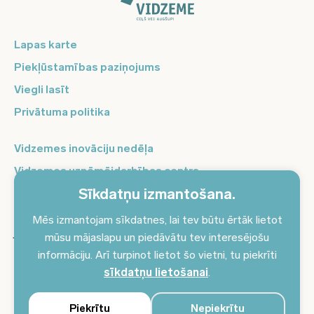
Lapas karte
Piekļūstamības paziņojums
Viegli lasīt
Privātuma politika
Vidzemes inovāciju nedēļa
Vidzemes uzņēmējdarbības centrs
Sīkdatņu izmantošana.
Balso Vidzeme
Pierakstieties jaunumiem un saņemiet aktuālākos
Mēs izmantojam sīkdatnes, lai tev būtu ērtāk lietot
jaunumus savā e-pastā!
mūsu mājaslapu un piedāvātu tev interesējošu
informāciju. Arī turpinot lietot šo vietni, tu piekrīti
Pieteikties jaunumiem
sīkdatņu lietošanai
.
Piekrītu
Nepiekrītu