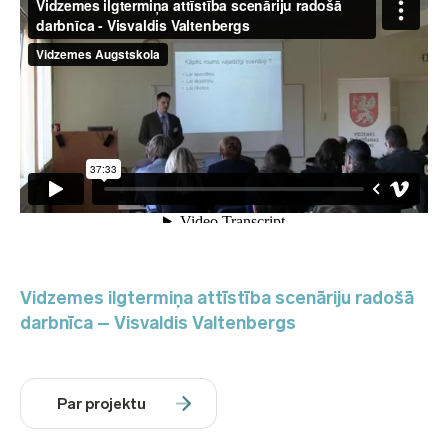
Vidzemes ilgtermiņa attīstība scenāriju radošā
darbnīca – Visvaldis Valtenbergs
Par projektu