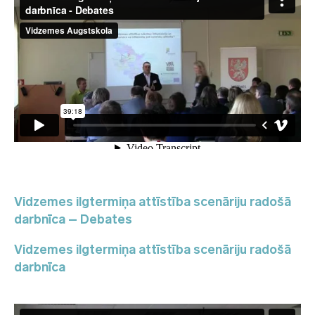
Vidzemes ilgtermiņa attīstība scenāriju radošā
darbnīca – Debates
Vidzemes ilgtermiņa attīstība scenāriju radošā
darbnīca