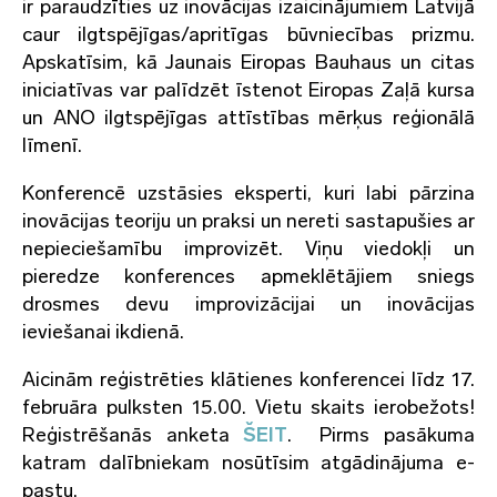
ir paraudzīties uz inovācijas izaicinājumiem Latvijā
caur ilgtspējīgas/apritīgas būvniecības prizmu.
Apskatīsim, kā Jaunais Eiropas Bauhaus un citas
iniciatīvas var palīdzēt īstenot Eiropas Zaļā kursa
un ANO ilgtspējīgas attīstības mērķus reģionālā
līmenī.
Konferencē uzstāsies eksperti, kuri labi pārzina
inovācijas teoriju un praksi un nereti sastapušies ar
nepieciešamību improvizēt. Viņu viedokļi un
pieredze konferences apmeklētājiem sniegs
drosmes devu improvizācijai un inovācijas
ieviešanai ikdienā.
Aicinām reģistrēties klātienes konferencei līdz 17.
februāra pulksten 15.00. Vietu skaits ierobežots!
Reģistrēšanās anketa
ŠEIT
. Pirms pasākuma
katram dalībniekam nosūtīsim atgādinājuma e-
pastu.