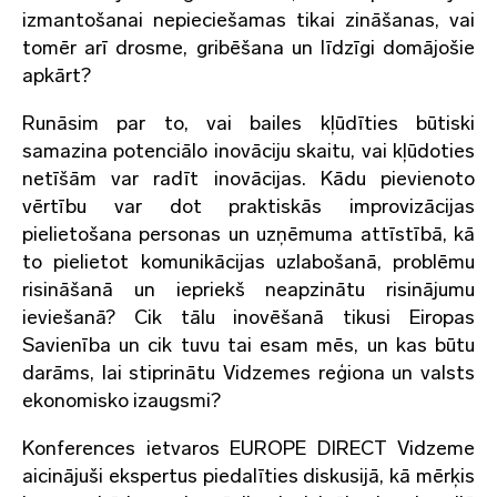
izmantošanai nepieciešamas tikai zināšanas, vai
tomēr arī drosme, gribēšana un līdzīgi domājošie
apkārt?
Runāsim par to, vai bailes kļūdīties būtiski
samazina potenciālo inovāciju skaitu, vai kļūdoties
netīšām var radīt inovācijas. Kādu pievienoto
vērtību var dot praktiskās improvizācijas
pielietošana personas un uzņēmuma attīstībā, kā
to pielietot komunikācijas uzlabošanā, problēmu
risināšanā un iepriekš neapzinātu risinājumu
ieviešanā? Cik tālu inovēšanā tikusi Eiropas
Savienība un cik tuvu tai esam mēs, un kas būtu
darāms, lai stiprinātu Vidzemes reģiona un valsts
ekonomisko izaugsmi?
Konferences ietvaros EUROPE DIRECT Vidzeme
aicinājuši ekspertus piedalīties diskusijā, kā mērķis