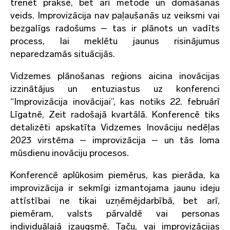
trenēt praksē, bet arī metode un domāšanas
veids. Improvizācija nav paļaušanās uz veiksmi vai
bezgalīgs radošums – tas ir plānots un vadīts
process, lai meklētu jaunus risinājumus
neparedzamās situācijās.
Vidzemes plānošanas reģions aicina inovācijas
izzinātājus un entuziastus uz konferenci
“Improvizācija inovācijai”, kas notiks 22. februārī
Līgatnē, Zeit radošajā kvartālā. Konferencē tiks
detalizēti apskatīta Vidzemes Inovāciju nedēļas
2023 virstēma – improvizācija – un tās loma
mūsdienu inovāciju procesos.
Konferencē aplūkosim piemērus, kas pierāda, ka
improvizācija ir sekmīgi izmantojama jaunu ideju
attīstībai ne tikai uzņēmējdarbībā, bet arī,
piemēram, valsts pārvaldē vai personas
individuālajā izaugsmē. Taču, vai improvizācijas