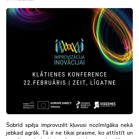
Šobrīd spēja improvizēt kļuvusi nozīmīgāka nekā
jebkad agrāk. Tā ir ne tikai prasme, ko attīstīt un