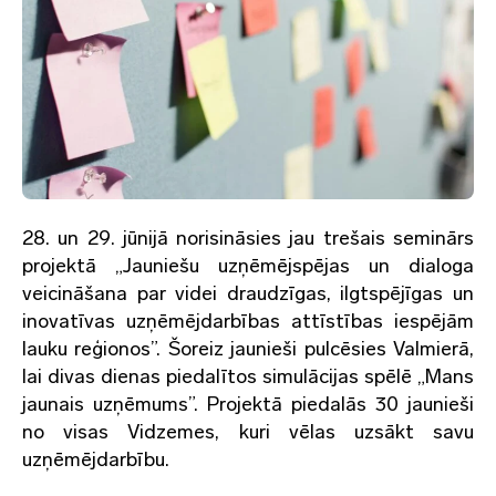
28. un 29. jūnijā norisināsies jau trešais seminārs
projektā „Jauniešu uzņēmējspējas un dialoga
veicināšana par videi draudzīgas, ilgtspējīgas un
inovatīvas uzņēmējdarbības attīstības iespējām
lauku reģionos”. Šoreiz jaunieši pulcēsies Valmierā,
lai divas dienas piedalītos simulācijas spēlē „Mans
jaunais uzņēmums”. Projektā piedalās 30 jaunieši
no visas Vidzemes, kuri vēlas uzsākt savu
uzņēmējdarbību.