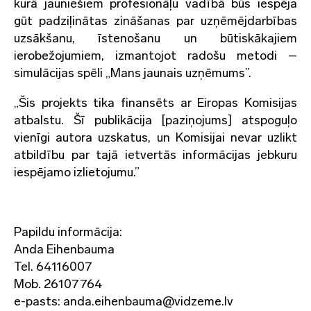
kurā jauniešiem profesionāļu vadībā būs iespēja
gūt padziļinātas zināšanas par uzņēmējdarbības
uzsākšanu, īstenošanu un būtiskākajiem
ierobežojumiem, izmantojot radošu metodi –
simulācijas spēli „Mans jaunais uzņēmums”.
„Šis projekts tika finansēts ar Eiropas Komisijas
atbalstu. Šī publikācija [paziņojums] atspoguļo
vienīgi autora uzskatus, un Komisijai nevar uzlikt
atbildību par tajā ietvertās informācijas jebkuru
iespējamo izlietojumu.”
Papildu informācija:
Anda Eihenbauma
Tel. 64116007
Mob. 26107764
e-pasts: anda.eihenbauma@vidzeme.lv