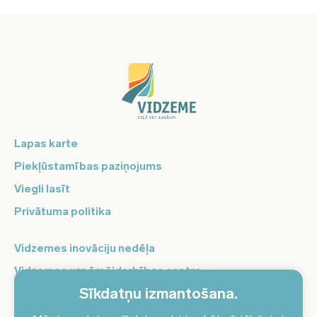
Lapas karte
Piekļūstamības paziņojums
Viegli lasīt
Privātuma politika
Vidzemes inovāciju nedēļa
Vidzemes uzņēmējdarbības centrs
Sīkdatņu izmantošana.
Balso Vidzeme
Pierakstieties jaunumiem un saņemiet aktuālākos