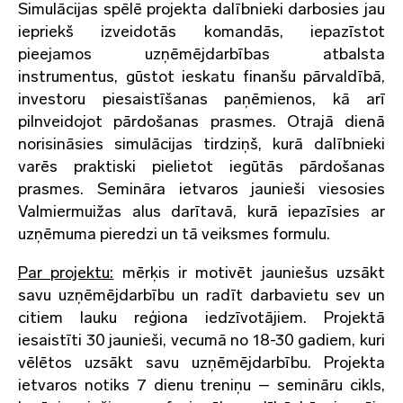
Simulācijas spēlē projekta dalībnieki darbosies jau
iepriekš izveidotās komandās, iepazīstot
pieejamos uzņēmējdarbības atbalsta
instrumentus, gūstot ieskatu finanšu pārvaldībā,
investoru piesaistīšanas paņēmienos, kā arī
pilnveidojot pārdošanas prasmes. Otrajā dienā
norisināsies simulācijas tirdziņš, kurā dalībnieki
varēs praktiski pielietot iegūtās pārdošanas
prasmes. Semināra ietvaros jaunieši viesosies
Valmiermuižas alus darītavā, kurā iepazīsies ar
uzņēmuma pieredzi un tā veiksmes formulu.
Par projektu:
mērķis ir motivēt jauniešus uzsākt
savu uzņēmējdarbību un radīt darbavietu sev un
citiem lauku reģiona iedzīvotājiem. Projektā
iesaistīti 30 jaunieši, vecumā no 18-30 gadiem, kuri
vēlētos uzsākt savu uzņēmējdarbību. Projekta
ietvaros notiks 7 dienu treniņu – semināru cikls,