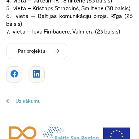
4. vieta – “Arteum IK”, Smiltene (63 balsis)
5. vieta – Kristaps Strazdiņš, Smiltene (30 balsis)
6. vieta – Baltijas komunikāciju birojs, Rīga (26
balsis)
7. vieta – Ieva Fimbauere, Valmiera (23 balsis)
Par projektu
Uz sākumu