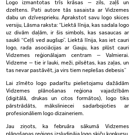
Logo izmantotas trīs krāsas – zils, zaļš un
dzeltens. Pati autore tās sasaista ar Vidzemes
dabu un dzīvesprieku. Aprakstot savu logo skices
versiju, Lāsma raksta: “Liektā līnija, kas sadala logo
uz divām daļām, ir šis simbols, kas sasaucas ar
saukli “Ceļš ved augšup”. Liektā līnija, kas iet cauri
logo, rada asociācijas ar Gauju, kas plūst cauri
Vidzemes reģionālajam centram – Valmierai.
Vidzeme – tie ir lauki, meži, pilsētas, kas zaļas, un
tas nevar pastāvēt, ja virs tiem neplešas debesis”
Lai zīmēto logo padarītu pielietojamu dažādām
Vidzemes plānošanas reģiona vajadzībām
(digitālā, drukas un citos formātos), logo tiks
pārstrādāts, māksliniecei sadarbojoties ar
profesionāliem logo dizaineriem.
Jau ziņots, ka februāra sākumā Vidzemes
plānošanas reģions izsludināja logo skiču konkursu.