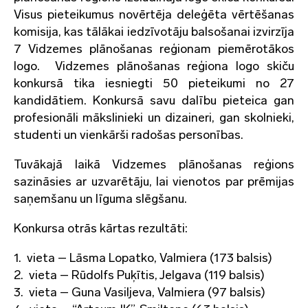
Visus pieteikumus novērtēja deleģēta vērtēšanas
komisija, kas tālākai iedzīvotāju balsošanai izvirzīja
7 Vidzemes plānošanas reģionam piemērotākos
logo. Vidzemes plānošanas reģiona logo skiču
konkursā tika iesniegti 50 pieteikumi no 27
kandidātiem. Konkursā savu dalību pieteica gan
profesionāli mākslinieki un dizaineri, gan skolnieki,
studenti un vienkārši radošas personības.
Tuvākajā laikā Vidzemes plānošanas reģions
sazināsies ar uzvarētāju, lai vienotos par prēmijas
saņemšanu un līguma slēgšanu.
Konkursa otrās kārtas rezultāti:
1. vieta – Lāsma Lopatko, Valmiera (173 balsis)
2. vieta – Rūdolfs Puķītis, Jelgava (119 balsis)
3. vieta – Guna Vasiljeva, Valmiera (97 balsis)