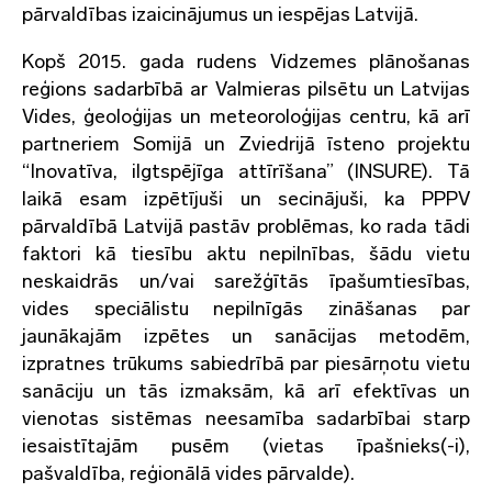
pārvaldības izaicinājumus un iespējas Latvijā.
Kopš 2015. gada rudens Vidzemes plānošanas
reģions sadarbībā ar Valmieras pilsētu un Latvijas
Vides, ģeoloģijas un meteoroloģijas centru, kā arī
partneriem Somijā un Zviedrijā īsteno projektu
“Inovatīva, ilgtspējīga attīrīšana” (INSURE). Tā
laikā esam izpētījuši un secinājuši, ka PPPV
pārvaldībā Latvijā pastāv problēmas, ko rada tādi
faktori kā tiesību aktu nepilnības, šādu vietu
neskaidrās un/vai sarežģītās īpašumtiesības,
vides speciālistu nepilnīgās zināšanas par
jaunākajām izpētes un sanācijas metodēm,
izpratnes trūkums sabiedrībā par piesārņotu vietu
sanāciju un tās izmaksām, kā arī efektīvas un
vienotas sistēmas neesamība sadarbībai starp
iesaistītajām pusēm (vietas īpašnieks(-i),
pašvaldība, reģionālā vides pārvalde).