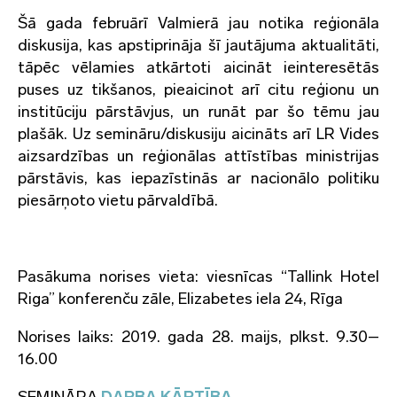
Šā gada februārī Valmierā jau notika reģionāla
diskusija, kas apstiprināja šī jautājuma aktualitāti,
tāpēc vēlamies atkārtoti aicināt ieinteresētās
puses uz tikšanos, pieaicinot arī citu reģionu un
institūciju pārstāvjus, un runāt par šo tēmu jau
plašāk. Uz semināru/diskusiju aicināts arī LR Vides
aizsardzības un reģionālas attīstības ministrijas
pārstāvis, kas iepazīstinās ar nacionālo politiku
piesārņoto vietu pārvaldībā.
Pasākuma norises vieta: viesnīcas “Tallink Hotel
Riga” konferenču zāle, Elizabetes iela 24, Rīga
Norises laiks: 2019. gada 28. maijs, plkst. 9.30–
16.00