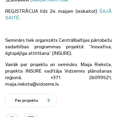
SEMINĀRA
DARBA KĀRTĪBA
REĢISTRĀCIJA līdz 24. maijam (ieskaitot)
ŠAJĀ
SAITĒ
.
Seminārs tiek organizēts Centrālbaltijas pārrobežu
sadarbības programmas projektā “Inovatīva,
ilgtspējīga attīrīšana” (INSURE).
Vairāk par projektu un semināru: Maija Rieksta,
projekta INSURE vadītāja Vidzemes plānošanas
reģionā, +371 26099521,
maija.rieksta@vidzeme.lv.
Par projektu