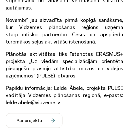
stiprināšanu un zināšanu veicināšanu saistītus
jautājumus.
Novembrī jau aizvadīta pirmā kopīgā sanāksme,
kur Vidzemes plānošanas reģions uzņēma
starptautisko partnerību Cēsīs un apsprieda
turpmākos soļus aktivitāšu īstenošanā.
Plānotās aktivitātes tiks īstenotas ERASMUS+
projekta „Uz viedām specializācijām orientēta
pieaugušo prasmju attīstība mazos un vidējos
uzņēmumos” (PULSE) ietvaros.
Papildu informācija: Lelde Ābele, projekta PULSE
vadītāja Vidzemes plānošanas reģionā, e-pasts:
lelde.abele@vidzeme.lv.
Par projektu