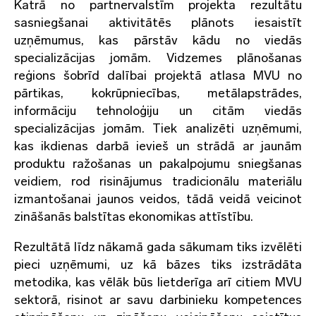
Katrā no partnervalstīm projekta rezultātu
sasniegšanai aktivitātēs plānots iesaistīt
uzņēmumus, kas pārstāv kādu no viedās
specializācijas jomām. Vidzemes plānošanas
reģions šobrīd dalībai projektā atlasa MVU no
pārtikas, kokrūpniecības, metālapstrādes,
informāciju tehnoloģiju un citām viedās
specializācijas jomām. Tiek analizēti uzņēmumi,
kas ikdienas darbā ievieš un strādā ar jaunām
produktu ražošanas un pakalpojumu sniegšanas
veidiem, rod risinājumus tradicionālu materiālu
izmantošanai jaunos veidos, tādā veidā veicinot
zināšanās balstītas ekonomikas attīstību.
Rezultātā līdz nākamā gada sākumam tiks izvēlēti
pieci uzņēmumi, uz kā bāzes tiks izstrādāta
metodika, kas vēlāk būs lietderīga arī citiem MVU
sektorā, risinot ar savu darbinieku kompetences