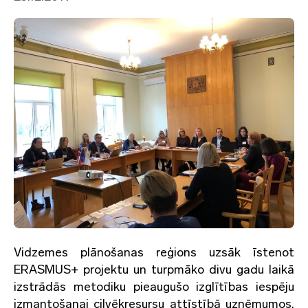
Vidzemes plānošanas reģions uzsāk īstenot
ERASMUS+ projektu un turpmāko divu gadu laikā
izstrādās metodiku pieaugušo izglītības iespēju
izmantošanai cilvēkresursu attīstībā uzņēmumos,