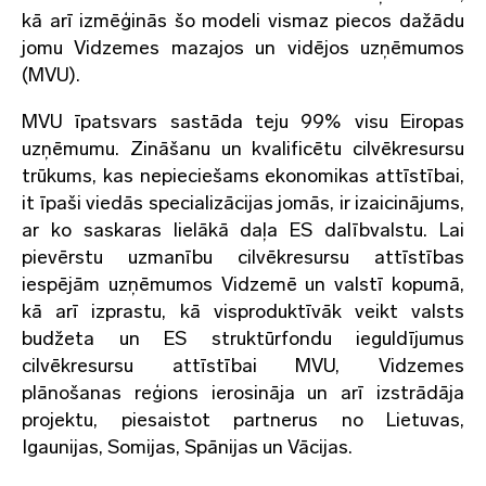
kā arī izmēģinās šo modeli vismaz piecos dažādu
jomu Vidzemes mazajos un vidējos uzņēmumos
(MVU).
MVU īpatsvars sastāda teju 99% visu Eiropas
uzņēmumu. Zināšanu un kvalificētu cilvēkresursu
trūkums, kas nepieciešams ekonomikas attīstībai,
it īpaši viedās specializācijas jomās, ir izaicinājums,
ar ko saskaras lielākā daļa ES dalībvalstu. Lai
pievērstu uzmanību cilvēkresursu attīstības
iespējām uzņēmumos Vidzemē un valstī kopumā,
kā arī izprastu, kā visproduktīvāk veikt valsts
budžeta un ES struktūrfondu ieguldījumus
cilvēkresursu attīstībai MVU, Vidzemes
plānošanas reģions ierosināja un arī izstrādāja
projektu, piesaistot partnerus no Lietuvas,
Igaunijas, Somijas, Spānijas un Vācijas.