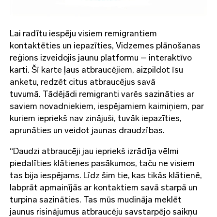
Lai radītu iespēju visiem remigrantiem
kontaktēties un iepazīties, Vidzemes plānošanas
reģions izveidojis jaunu platformu – interaktīvo
karti. Šī karte ļaus atbraucējiem, aizpildot īsu
anketu, redzēt citus atbraucējus savā
tuvumā. Tādējādi remigranti varēs sazināties ar
saviem novadniekiem, iespējamiem kaimiņiem, par
kuriem iepriekš nav zinājuši, tuvāk iepazīties,
aprunāties un veidot jaunas draudzības.
“Daudzi atbraucēji jau iepriekš izrādīja vēlmi
piedalīties klātienes pasākumos, taču ne visiem
tas bija iespējams. Līdz šim tie, kas tikās klātienē,
labprāt apmainījās ar kontaktiem savā starpā un
turpina sazināties. Tas mūs mudināja meklēt
jaunus risinājumus atbraucēju savstarpējo saikņu