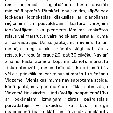
reisu potenciālu saglabāšanu, tiesa absolūti
minimālā apmērā. Pirmkārt, nav skaidrs, kāpēc bez
jebkādas iepriekšējās diskusijas ar plānošanas
reģioniem un pašvaldībām, tostarp vietējiem
iedzīvotājiem, tika pieņemts lēmums konkrētos
reisus vai maršrutus vairs neiekļaut jaunajā līgumā
ar pārvadātāju. Uz šo jautājumu neviens tā arī
nespēja sniegt atbildi. Plānots slēgt pat tādus
reisus, kur regulāri brauc 20, pat 30 cilvēku. Nav arī
zināms kādā apmērā kopumā plānots maršrutu
tīklu optimizēt, jo esam brīdināti, ka drīzumā būs
vēl citi priekšlikumi par reisu vai maršrutu slēgšanu
Vidzemē. Vienlaikus, mums nav saprotama steiga,
kādā jautājums par maršrutu tīkla optimizāciju
Vidzemē tiek virzīts – iedzīvotāju neapmierinātību
ar pēkšņajām izmaiņām izjutīs pašreizējais
pārvadātājs – skaidrs, ka būs milzīga
neapmierinātība, turklāt tam līdzi nāks neplānots