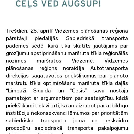
Trešdien, 26. aprīlī Vidzemes plānošanas reģiona
pārstāvji piedalījās Sabiedriskā transporta
padomes sēdē, kurā tika skatīts jautājums par
grozījumu apstiprināšanu maršruta tīkla reģionālās
nozīmes maršrutos Vidzemē. Vidzemes
plānošanas reģions noraidīja Autotransporta
direkcijas sagatavotos priekšlikumus par plānoto
maršrutu tīkla optimizēšanu maršruta tīkla daļās
“Limbaži, Sigulda” un “Cēsis”, savu nostāju
pamatojot ar argumentiem par sasteigtību, kādā
priekšlikumi tiek virzīti, kā arī aizrādot par atbildīgo
institūciju nekonsekvenci lēmumos par prioritātēm
sabiedriskā transporta jomā un neskaidro
procedūru sabiedriskā transporta pakalpojumu