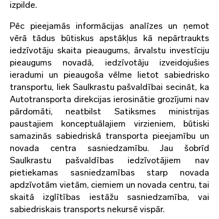
izpilde.
Pēc pieejamās informācijas analīzes un ņemot
vērā tādus būtiskus apstākļus kā nepārtraukts
iedzīvotāju skaita pieaugums, ārvalstu investīciju
pieaugums novadā, iedzīvotāju izveidojušies
ieradumi un pieaugoša vēlme lietot sabiedrisko
transportu, liek Saulkrastu pašvaldībai secināt, ka
Autotransporta direkcijas ierosinātie grozījumi nav
pārdomāti, neatbilst Satiksmes ministrijas
paustajiem konceptuālajiem virzieniem, būtiski
samazinās sabiedriskā transporta pieejamību un
novada centra sasniedzamību. Jau šobrīd
Saulkrastu pašvaldības iedzīvotājiem nav
pietiekamas sasniedzamības starp novada
apdzīvotām vietām, ciemiem un novada centru, tai
skaitā izglītības iestāžu sasniedzamība, vai
sabiedriskais transports nekursē vispār.