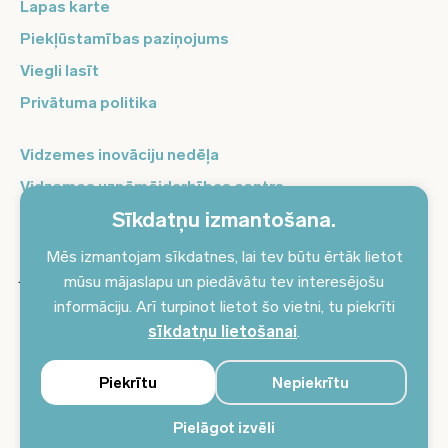
Lapas karte
Piekļūstamības paziņojums
Viegli lasīt
Privātuma politika
Vidzemes inovāciju nedēļa
Vidzemes uzņēmējdarbības centrs
Sīkdatņu izmantošana.
Balso Vidzeme
Pierakstieties jaunumiem un saņemiet aktuālākos
Mēs izmantojam sīkdatnes, lai tev būtu ērtāk lietot
jaunumus savā e-pastā!
mūsu mājaslapu un piedāvātu tev interesējošu
informāciju. Arī turpinot lietot šo vietni, tu piekrīti
Pieteikties jaunumiem
sīkdatņu lietošanai
.
Piekrītu
Nepiekrītu
Pielāgot izvēli