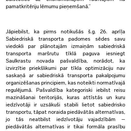
pamatkritēriju lēmumu pieņemšanā.”
Jāpiebilst, ka pirms notikušās š.g. 26. aprīļa
Sabiedriskā transporta padomes sēdes savu
viedokli par plānotajām izmaiņām sabiedriskā
transporta maršrutu tīklā paguva iesniegt
Saulkrastu novada pašvaldība, norādot, ka
izvirzītie priekšlikumi par tīkla optimizāciju nav
saskaņā ar sabiedriskā transporta pakalpojumu
organizēšanas principiem, kas noteikti normatīvajā
regulējumā. Pašvaldība kategoriski iebilst reisu
mazināšanai teritorijās, kuras attīstās un kuru
iedzīvotāji ir uzsākuši stabili lietot sabiedrisko
transportu, tāpat noraida piedāvātās alternatīvas,
jo tās neatbilst iedzīvotāju vajadzībām –
piedāvātās alternatīvas ir tikai formāla prasību