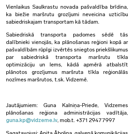
Vienlaikus Saulkrastu novada pašvaldība brīdina,
ka biežie maršrutu grozījumi neveicina uzticību
sabiedriskajam transportam kā tādam.
Sabiedriskā transporta padomes sēdē tās
dalībnieki vienojās, ka plānošanas reģioni kopā ar
pašvaldībām rūpīgi izvērtēs sniegtos priekšlikumus
par sabiedriskā transporta maršrutu tīkla
optimizāciju un lems, kādā apmērā atbalstīt
plānotos grozījumus maršruta tīkla reģionālās
nozīmes maršrutos, t.sk. Vidzemē.
Jautājumiem: Guna Kalniņa-Priede, Vidzemes
plānošanas reģiona administrācijas vadītāja,
guna.kp@vidzeme.lv
, mob.t. +371 29477997
Sagatavojusi: Anita Āboliņa, galvenā komunikācijas