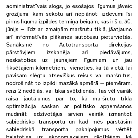
administratīvais slogs, jo esošajos līgumus jāveic
grozījumi, kam sekotu arī neplānoti izdevumi īsi
pirms līguma izpildes termiņa beigām, kas ir š.g. 30.
jūnijs – līdz ar izmaiņām maršrutu tīklā, jāatjauno
arī informatīvās plāksnes autobusu pieturvietās.
Sanāksmē no Autotransporta direkcijas
pārstāvjiem izskanēja arī piedāvājums,
neskatoties uz jaunajiem līgumiem un jau
fiksētajiem kilometriem, vienoties, ka tā vietā, lai
pavisam slēgtu atsevišķus reisus vai maršrutus,
nodrošināt to izpildi mazākā apmērā – piemēram,
reizi 2 nedēļās, vai tikai svētdienās. Tas vēl vairāk
raisa jautājumus par to, kā maršrutu tīkla
optimizācija saskan ar politisko apņemšanos
mudināt iedzīvotājus arvien vairāk izmantot
sabiedrisko transportu un kad mēs pārstāsim
sabiedriskā transporta pakalpojumus vērtēt
balstoties uz ekonomiskajiem rādītājiem kā