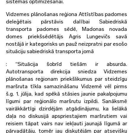
sistēmas optimizēšanai.
Vidzemes plānošanas reģiona Attīstības padomes
deleģētais pārstāvis dalībai Sabiedriskā
transporta padomes sēdē, Madonas novada
domes priekšsēdētājs Agris Lungevičs savā
nostājā ir kategorisks un pauž neizpratni par esošo
situāciju sabiedriskā transporta jomā
: “Situācija šobrīd tiešām ir absurda.
Autotransporta direkcija sniedza Vidzemes
plānošanas reģionam priekšlikumus par steidzīgu
maršruta tīkla samazināšanu Vidzemē vēl pirms
š.g. 1. jūlija, kad spēkā stāsies jaunie pakalpojumu
līgumi par reģionālo maršrutu izpildi. Sanāksmē
vairākkārtīgi dzirdējām atgādinājumu, ka lielākā
daļa no diskusijā apspriestajiem maršrutiem vai
reisiem tāpat vairs nav iekļauti jaunajā līgumā ar
pārvadātāju, tomēr jau diskutējām par atsevišķu