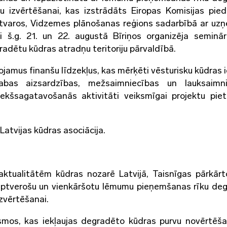
ju izvērtēšanai, kas izstrādāts Eiropas Komisijas pie
etvaros, Vidzemes plānošanas reģions sadarbībā ar u
 š.g. 21. un 22. augustā Bīriņos organizēja seminā
gradētu kūdras atradņu teritoriju pārvaldībā.
rojamus finanšu līdzekļus, kas mērķēti vēsturisku kūdras 
dabas aizsardzības, mežsaimniecības un lauksaimni
kšsagatavošanās aktivitāti veiksmīgai projektu pie
Latvijas kūdras asociācija.
 aktualitātēm kūdras nozarē Latvijā, Taisnīgas pārkār
saptverošu un vienkāršotu lēmumu pieņemšanas rīku de
izvērtēšanai.
mos, kas iekļaujas degradēto kūdras purvu novērtēš