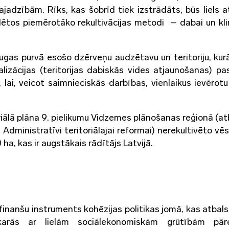
jadzībām. Rīks, kas šobrīd tiek izstrādāts, būs liels a
ēlētos piemērotāko rekultivācijas metodi – dabai un k
ugas purvā esošo dzērveņu audzētavu un teritoriju, ku
alizācijas (teritorijas dabiskās vides atjaunošanas) pa
, lai, veicot saimnieciskās darbības, vienlaikus ievērot
iālā plāna 9. pielikumu Vidzemes plānošanas reģionā (atb
Administratīvi teritoriālajai reformai) nerekultivēto vēs
ha, kas ir augstākais rādītājs Latvijā.
finanšu instruments kohēzijas politikas jomā, kas atbal
skarās ar lielām sociālekonomiskām grūtībām pār