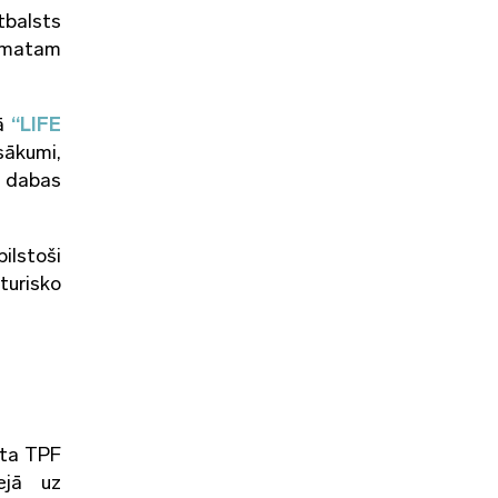
tbalsts
limatam
rā
“LIFE
sākumi,
u dabas
ilstoši
turisko
sta TPF
ejā uz