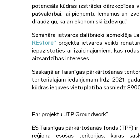
potenciāls kūdras izstrādei dārzkopības va
pašvaldībai, lai pieņemtu lēmumus un izv
draudzīgu, kā arī ekonomiski izdevīgu.”
Semināra ietvaros dalībnieki apmeklēja La
REstore”
projekta ietvaros veikti renatur
iepazīstoties ar izaicinājumiem, kas rodas
aizsardzības intereses.
Saskaņā ar Taisnīgas pārkārtošanas teritor
teritoriālajam iedalījumam līdz 2021. gada 
kūdras ieguves vietu platība sasniedz 8900 
Par projektu “JTP Groundwork”
ES Taisnīgas pārkārtošanās fonds (TPF) ir 
reģionā esošās teritorijas, kuras sa