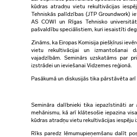
kūdras atradņu vietu rekultivācijas iespē
Tehniskās palīdzības (JTP Groundwork) i
AS COWI un Rīgas Tehnisko universitāti
pašvaldību speciālistiem, kuri iesaistīti de
Zināms, ka Eiropas Komisija piešķīrusi ievē
vietu rekultivācijai un izmantošanai 
vajadzībām. Seminārs uzskatāms par prie
izstrādei un ieviešanai Vidzemes reģionā.
Pasākumā un diskusijās tika pārstāvēta arī 
Semināra dalībnieki tika iepazīstināti ar
mehānismu, kā arī klātesošie iepazina vi
kūdras atradņu vietu rekultivācijas iespēju 
Rīks paredz lēmumupieņemšanu dalīt pos