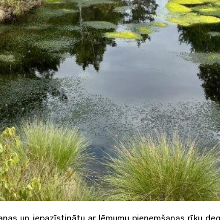
āšanas un iepazīstinātu ar lēmumu pieņemšanas rīku de