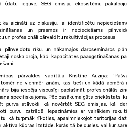
esā (datu ieguve, SEG emisiju, ekosistēmu pakalpo
ika aicināti uz diskusiju, lai identificētu nepieciešam
ināšanas un prasmes ir nepieciešams pilnveido
un profesionāli pārvaldītu rekultivācijas procesus.
lai pilnveidotu rīku, un nākamajos darbsemināros plā
ētāji noskaidroja, kādi kapacitātes paaugstināšanas p
iešami.
nības pārvaldes vadītāja Kristīne Auziņa: “Pašval
i, tomēr ne vienmēr zinām, kas tieši un kādā apmērā 
rs bija iespēja vispusīgi paplašināt profesionālās zi
ana specifiska joma. Pēc pasākuma gūts priekšstats, kas
ēt purva stāvokli, kā novērtēt SEG emisijas, kā iden
ti purvu izstrādē. Iepazināmies ar vairākiem rekulti
tu, kā turpmāk rīkoties, apsaimniekojot teritorijas da
k aktīva kūdras izstāde, kurās tā beigusies, vai kur sa