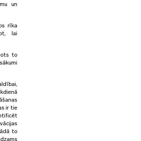
jumu un
os rīka
t, lai
nots to
asākumi
dībai,
ikdienā
nāšanas
 ir tie
tificēt
vācijas
žādā to
redzams