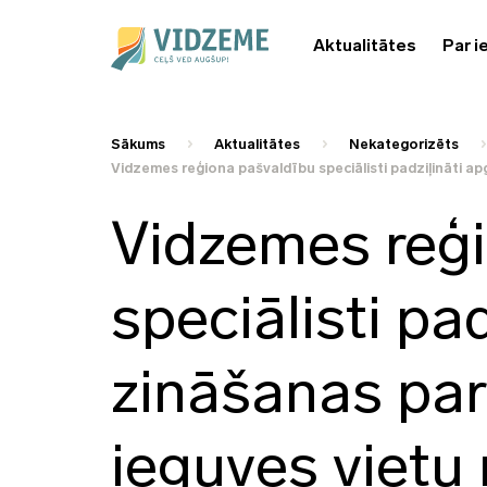
Aktualitātes
Par i
Sākums
Aktualitātes
Nekategorizēts
Vidzemes reģiona pašvaldību speciālisti padziļināti ap
Vidzemes reģ
speciālisti pa
zināšanas par
ieguves vietu 