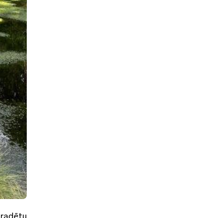
gradētu