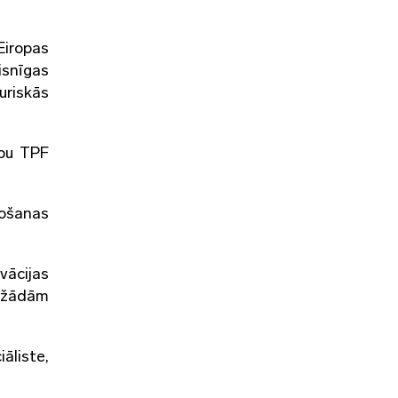
Eiropas
isnīgas
uriskās
ību TPF
nošanas
vācijas
dažādām
liste,