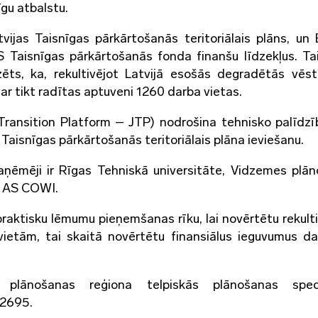
īgu atbalstu.
tvijas Taisnīgas pārkārtošanās teritoriālais plāns, un 
ES Taisnīgas pārkārtošanās fonda finanšu līdzekļus. Ta
zēts, ka, rekultivējot Latvijā esošās degradētās vēst
var tikt radītas aptuveni 1260 darba vietas.
Transition Platform – JTP) nodrošina tehnisko palīdz
u Taisnīgas pārkārtošanās teritoriālais plāna ieviešanu.
aņēmēji ir Rīgas Tehniskā universitāte, Vidzemes plā
eš AS COWI.
praktisku lēmumu pieņemšanas rīku, lai novērtētu rekulti
ietām, tai skaitā novērtētu finansiālus ieguvumus 
plānošanas reģiona telpiskās plānošanas speciā
52695.