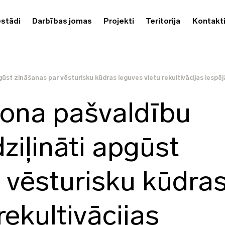
estādi
Darbības jomas
Projekti
Teritorija
Kontakt
gūst zināšanas par vēsturisku kūdras ieguves vietu rekultivācijas iespē
iona pašvaldību
dziļināti apgūst
 vēsturisku kūdra
rekultivācijas