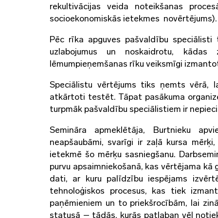
rekultivācijas veida noteikšanas proc
socioekonomiskās ietekmes novērtējums).
Pēc rīka apguves pašvaldību speciālisti t
uzlabojumus un noskaidrotu, kādas z
lēmumpieņemšanas rīku veiksmīgi izmantotu 
Speciālistu vērtējums tiks ņemts vērā, 
atkārtoti testēt. Tāpat pasākuma organiz
turpmāk pašvaldību speciālistiem ir nepiec
Semināra apmeklētāja, Burtnieku apvie
neapšaubāmi, svarīgi ir zaļā kursa mērķ
ietekmē šo mērķu sasniegšanu. Darbseminā
purvu apsaimniekošanā, kas vērtējama kā g
dati, ar kuru palīdzību iespējams izvērt
tehnoloģiskos procesus, kas tiek izmanto
paņēmieniem un to priekšrocībām, lai zinā
statusā – tādās, kurās patlaban vēl notie