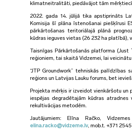
klimatneitralitāti, piedāvājot tām mērķtiec
2022. gada 14. jūlijā tika apstiprināts La
Komisija šī plāna īstenošanai piešķīrusi 
pārkārtošanas teritoriālajā plānā progno
kūdras ieguves vietas (26 232 ha platībā), 
Taisnīgas Pārkārtošanās platforma (Just 
reģioniem, tai skaitā Vidzemei, lai veicināt
“JTP Groundwork” tehniskās palīdzības s
reģions un Latvijas Lauku forums, bet ievi
Projekta mērķis ir izveidot vienkāršotu un 
iespējas degradētajām kūdras atradnes v
rekultivācijas metodēm.
Jautājumiem: Elīna Račko, Vidzemes 
elina.racko@vidzeme.lv
, mob.t. +371 254