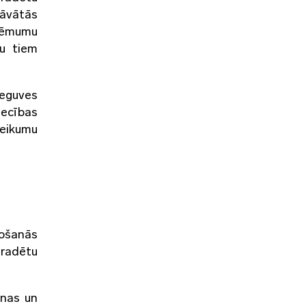
dāvātās
zņēmumu
ru tiem
ieguves
ecības
teikumu
tošanās
gradētu
anas un