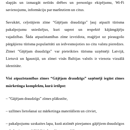
slapjās un izmazgāt netīrās drēbes un personīgo ekipējumu, Wi-Fi
savienojumu, informāciju par maršrutiem un citus.
Savukārt, ceļotājiem zīme “Gājējam draudzīgs” ļauj atpazīt tūrisma
pakalpojumu sniedzējus, kuri saprot un respektē kājāmgājēju
vajadzības. Šāda atpazīstamības zīme izveidota, reaģējot uz pieaugošo
pārgājienu tūrisma popularitāti un iedvesmojoties no citu valstu pieredzes.
Zīmei “Gājējam draudzīgs” var pieteikties tūrisma uzņēmēji Latvijā,
Lietuvā un Igaunijā, un zīmei visās Baltijas valstīs ir vienota vizuālā
identitāte.
Visi atpazīstamības zīmes “Gājējam draudzīgs” saņēmēji iegūst zīmes
mārketinga komplektu, kurā ietilpst:
– “Gājējam draudzīgs” zīmes plāksnīte,
– uzlīmes lietošanai uz mārketinga materiāliem un citviet,
– pakalpojumu uzskaites lapa, kurā atzīmēt pieejamos gājējiem draudzīgos