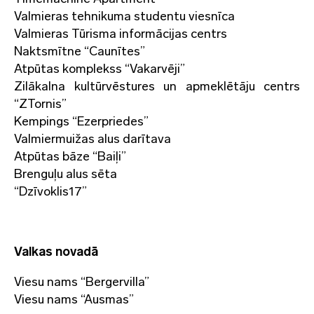
Valmieras tehnikuma studentu viesnīca
Valmieras Tūrisma informācijas centrs
Naktsmītne “Caunītes”
Atpūtas komplekss “Vakarvēji”
Zilākalna kultūrvēstures un apmeklētāju centrs
“ZTornis”
Kempings “Ezerpriedes”
Valmiermuižas alus darītava
Atpūtas bāze “Baiļi”
Brenguļu alus sēta
“Dzīvoklis17”
Valkas novadā
Viesu nams “Bergervilla”
Viesu nams “Ausmas”