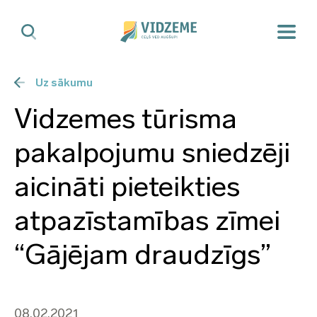
Uz sākumu
Vidzemes tūrisma
pakalpojumu sniedzēji
aicināti pieteikties
atpazīstamības zīmei
“Gājējam draudzīgs”
08.02.2021