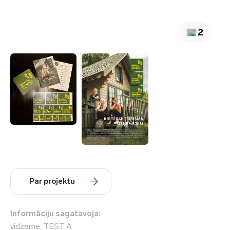
2
Par projektu
Informāciju sagatavoja:
vidzeme, TEST A