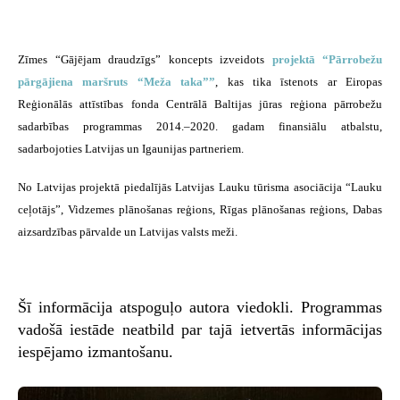
Zīmes “Gājējam draudzīgs” koncepts izveidots
projektā “Pārrobežu
pārgājiena maršruts “Meža taka””
, kas tika īstenots ar Eiropas
Reģionālās attīstības fonda Centrālā Baltijas jūras reģiona pārrobežu
sadarbības programmas 2014.–2020. gadam finansiālu atbalstu,
sadarbojoties Latvijas un Igaunijas partneriem.
No Latvijas projektā piedalījās Latvijas Lauku tūrisma asociācija “Lauku
ceļotājs”, Vidzemes plānošanas reģions, Rīgas plānošanas reģions, Dabas
aizsardzības pārvalde un Latvijas valsts meži.
Šī informācija atspoguļo autora viedokli. Programmas
vadošā iestāde neatbild par tajā ietvertās informācijas
iespējamo izmantošanu.