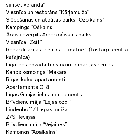
sunset veranda”
Viesnīca un restorāns “Kārļamuiža”
Slēpošanas un atpūtas parks “Ozolkalns”
Kempings “Oškalns”
Āraišu ezerpils Arheoloģiskais parks
Viesnīca “Zeit”
Rehabilitācijas centrs “Līgatne” (tostarp centra
kafejnīca)
Līgatnes novada tūrisma informācijas centrs
Kanoe kempings “Makars”
Rīgas kalna apartamenti
Apartaments G18
Līgas Gaujas ielas apartaments
Brīvdienu māja “Lejas ozoli”
Lindenhoff / Liepas muiža
Z/S “Ieviņas”
Brīvdienu māja “Vējaines”
Kempings “Apaļkalns”