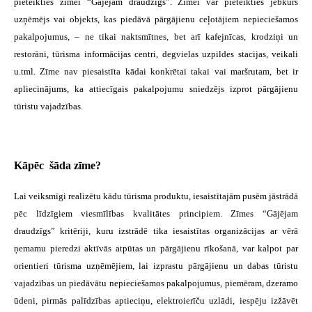
pieteikties zīmei “Gājējam draudzīgs”. Zīmei var pieteikties jebkurš
uzņēmējs vai objekts, kas piedāvā pārgājienu ceļotājiem nepieciešamos
pakalpojumus, – ne tikai naktsmītnes, bet arī kafejnīcas, krodziņi un
restorāni, tūrisma informācijas centri, degvielas uzpildes stacijas, veikali
u.tml. Zīme nav piesaistīta kādai konkrētai takai vai maršrutam, bet ir
apliecinājums, ka attiecīgais pakalpojumu sniedzējs izprot pārgājienu
tūristu vajadzības.
Kāpēc šāda zīme?
Lai veiksmīgi realizētu kādu tūrisma produktu, iesaistītajām pusēm jāstrādā
pēc līdzīgiem viesmīlības kvalitātes principiem. Zīmes “Gājējam
draudzīgs” kritēriji, kuru izstrādē tika iesaistītas organizācijas ar vērā
ņemamu pieredzi aktīvās atpūtas un pārgājienu rīkošanā, var kalpot par
orientieri tūrisma uzņēmējiem, lai izprastu pārgājienu un dabas tūristu
vajadzības un piedāvātu nepieciešamos pakalpojumus, piemēram, dzeramo
ūdeni, pirmās palīdzības aptieciņu, elektroierīču uzlādi, iespēju izžāvēt