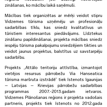
zināšanas, ko mācību laikā saņēmuši.
Mācības tiek organizētas ar mērķi veidot stipru
Vidzemes tūrisma uzņēmēju un profesionāļu
sadarbības tīklu, kas sniedz kvalitatīvus un
tūristiem interesantus piedāvājums. Līdztekus
zināšanu papildināšanai, projekta mācības sniedz
iespēju tūrisma pakalpojumu sniedzējiem tikties un
veidot jaunus projektus, balstītus uz savstarpēju
sadarbību.
Projekts „Attālo teritoriju attīstība, izmantojot
vietējos resursus pārrobežu Via Hanseatica
tūrisma maršruta izstrādē” tiek īstenots Igaunijas
– Latvijas – Krievijas pārrobežu sadarbības
programmas 2007.-2013.gadam ietvaros.
Vidzemes Plānošanas reģions ir projekta vadošais
partneris, projekts tiek īstenots no 2012.gada