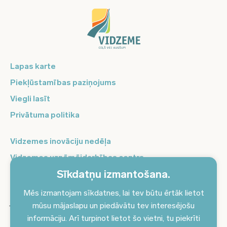
Lapas karte
Piekļūstamības paziņojums
Viegli lasīt
Privātuma politika
Vidzemes inovāciju nedēļa
Vidzemes uzņēmējdarbības centrs
Sīkdatņu izmantošana.
Balso Vidzeme
Pierakstieties jaunumiem un saņemiet aktuālākos
Mēs izmantojam sīkdatnes, lai tev būtu ērtāk lietot
jaunumus savā e-pastā!
mūsu mājaslapu un piedāvātu tev interesējošu
informāciju. Arī turpinot lietot šo vietni, tu piekrīti