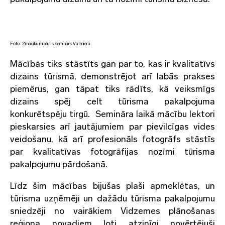
Foto: 2.mācību modulis, seminārs Valmierā
Mācībās tiks stāstīts gan par to, kas ir kvalitatīvs
dizains tūrismā, demonstrējot arī labās prakses
piemērus, gan tāpat tiks rādīts, kā veiksmīgs
dizains spēj celt tūrisma pakalpojuma
konkurētspēju tirgū. Semināra laikā mācību lektori
pieskarsies arī jautājumiem par pievilcīgas vides
veidošanu, kā arī profesionāls fotogrāfs stāstīs
par kvalitatīvas fotogrāfijas nozīmi tūrisma
pakalpojumu pārdošanā.
Līdz šim mācības bijušas plaši apmeklētas, un
tūrisma uzņēmēji un dažādu tūrisma pakalpojumu
sniedzēji no vairākiem Vidzemes plānošanas
reģiona novadiem ļoti atzinīgi novērtējuši