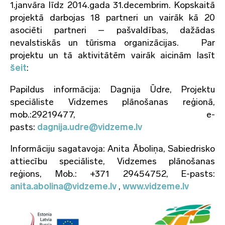
1.janvāra līdz 2014.gada 31.decembrim. Kopskaitā
projektā darbojas 18 partneri un vairāk kā 20
asociēti partneri – pašvaldības, dažādas
nevalstiskās un tūrisma organizācijas. Par
projektu un tā aktivitātēm vairāk aicinām lasīt
šeit
:
Papildus informācija: Dagnija Ūdre, Projektu
speciāliste Vidzemes plānošanas reģionā,
mob.:29219477, e-
pasts:
dagnija.udre@vidzeme.lv
Informāciju sagatavoja: Anita Āboliņa, Sabiedrisko
attiecību speciāliste, Vidzemes plānošanas
reģions, Mob.: +371 29454752, E-pasts:
anita.abolina@vidzeme.lv
,
www.vidzeme.lv