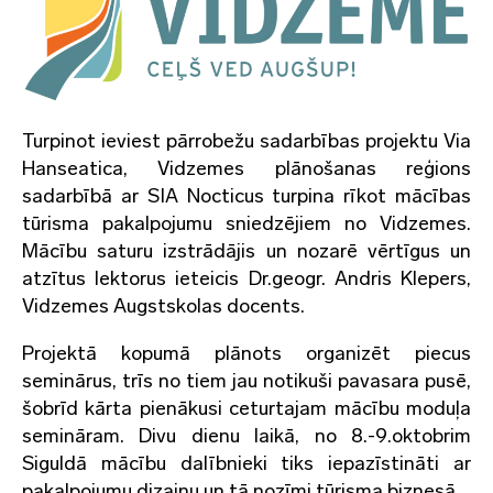
Turpinot ieviest pārrobežu sadarbības projektu Via
Hanseatica, Vidzemes plānošanas reģions
sadarbībā ar SIA Nocticus turpina rīkot mācības
tūrisma pakalpojumu sniedzējiem no Vidzemes.
Mācību saturu izstrādājis un nozarē vērtīgus un
atzītus lektorus ieteicis Dr.geogr. Andris Klepers,
Vidzemes Augstskolas docents.
Projektā kopumā plānots organizēt piecus
seminārus, trīs no tiem jau notikuši pavasara pusē,
šobrīd kārta pienākusi ceturtajam mācību moduļa
semināram. Divu dienu laikā, no 8.-9.oktobrim
Siguldā mācību dalībnieki tiks iepazīstināti ar
pakalpojumu dizainu un tā nozīmi tūrisma biznesā.