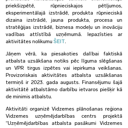
priekšizpētē, rūpnieciskajos pētījumos,
eksperimentālajā izstrādē, produkta rūpnieciskā
dizaina izstrādē, jauna produkta, procesa un
stratēģijas izstrādē, biznesa modeļu un inovāciju
vadības attīstībā uzņēmumā. Iepazīsties ar
aktivitātes nolikumu
ŠEIT
.
Jāņem vērā, ka piesakoties dalībai faktiskā
atbalsta uzsākšana notiks pēc līguma slēgšanas
un VPR tirgus izpētes vai iepirkuma veikšanas.
Provizoriskais aktivitātes atbalsta uzsākšanas
termiņš ir 2023. gada augusts. Finansējumu šajā
aktivitātē atbalstāmo darbību ietvaros piešķir kā
de minimis atbalstu.
Aktivitāti organizē Vidzemes plānošanas reģiona
Vidzemes uzņēmējdarbības centrs projektā
“Uzņēmējdarbības atbalsta pasākumi Vidzemes