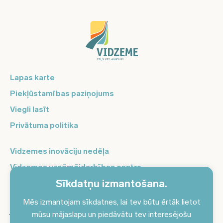
Lapas karte
Piekļūstamības paziņojums
Viegli lasīt
Privātuma politika
Vidzemes inovāciju nedēļa
Vidzemes uzņēmējdarbības centrs
Sīkdatņu izmantošana.
Balso Vidzeme
Pierakstieties jaunumiem un saņemiet aktuālākos
Mēs izmantojam sīkdatnes, lai tev būtu ērtāk lietot
jaunumus savā e-pastā!
mūsu mājaslapu un piedāvātu tev interesējošu