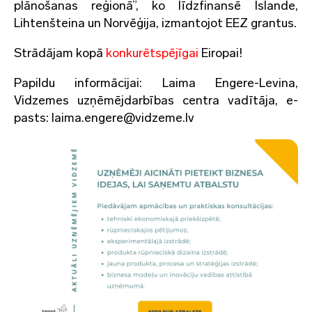
plānošanas reģionā”, ko līdzfinansē Islande,
Lihtenšteina un Norvēģija, izmantojot EEZ grantus.
Strādājam kopā
konkurētspējīgai
Eiropai!
Papildu informācijai: Laima Engere-Levina,
Vidzemes uzņēmējdarbības centra vadītāja, e-
pasts: laima.engere@vidzeme.lv