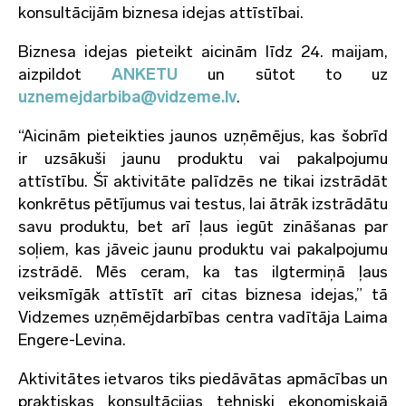
konsultācijām biznesa idejas attīstībai.
Biznesa idejas pieteikt aicinām līdz 24. maijam,
aizpildot
ANKETU
un sūtot to uz
uznemejdarbiba@vidzeme.lv
.
“Aicinām pieteikties jaunos uzņēmējus, kas šobrīd
ir uzsākuši jaunu produktu vai pakalpojumu
attīstību. Šī aktivitāte palīdzēs ne tikai izstrādāt
konkrētus pētījumus vai testus, lai ātrāk izstrādātu
savu produktu, bet arī ļaus iegūt zināšanas par
soļiem, kas jāveic jaunu produktu vai pakalpojumu
izstrādē. Mēs ceram, ka tas ilgtermiņā ļaus
veiksmīgāk attīstīt arī citas biznesa idejas,” tā
Vidzemes uzņēmējdarbības centra vadītāja Laima
Engere-Levina.
Aktivitātes ietvaros tiks piedāvātas apmācības un
praktiskas konsultācijas tehniski ekonomiskajā