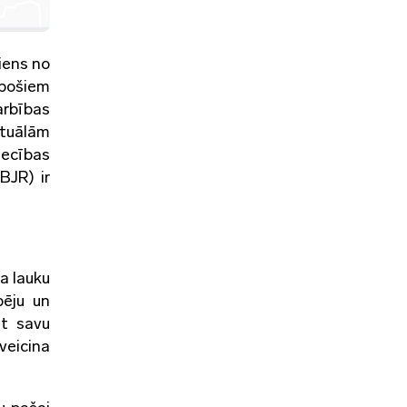
viens no
opošiem
arbības
ktuālām
iecības
BJR) ir
a lauku
pēju un
et savu
veicina