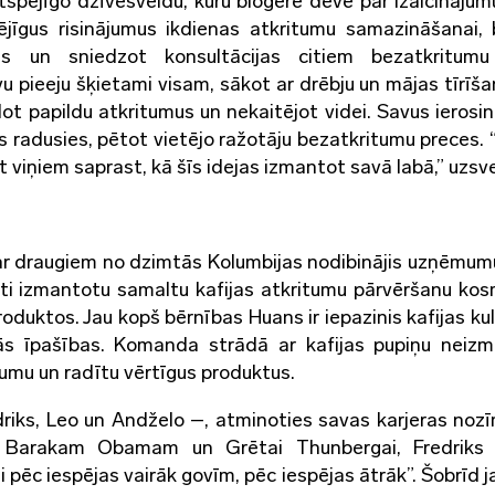
gtspējīgo dzīvesveidu, kuru blogere dēvē par izaicinājum
spējīgus risinājumus ikdienas atkritumu samazināšanai, 
as un sniedzot konsultācijas citiem bezatkritumu
u pieeju šķietami visam, sākot ar drēbju un mājas tīrīšan
ot papildu atkritumus un nekaitējot videi. Savus ierosi
s radusies, pētot vietējo ražotāju bezatkritumu preces. 
 viņiem saprast, kā šīs idejas izmantot savā labā,” uzsver
 draugiem no dzimtās Kolumbijas nodibinājis uzņēmum
oti izmantotu samaltu kafijas atkritumu pārvēršanu kos
oduktos. Jau kopš bērnības Huans ir iepazinis kafijas kul
šās īpašības. Komanda strādā ar kafijas pupiņu neiz
umu un radītu vērtīgus produktus.
riks, Leo un Andželo –, atminoties savas karjeras noz
zās Barakam Obamam un Grētai Thunbergai, Fredriks 
 pēc iespējas vairāk govīm, pēc iespējas ātrāk”. Šobrīd j