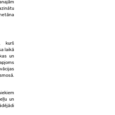
kanajām
azinātu
 metāna
, kurš
a laikā
ikas un
 apjoms
ovācijas
osmosā.
niekiem
eļļu un
ādējādi