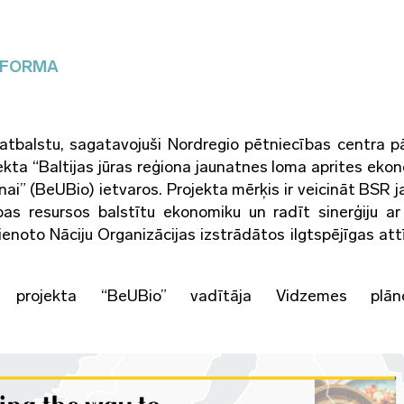
TFORMA
tbalstu, sagatavojuši Nordregio pētniecības centra pā
ekta “Baltijas jūras reģiona jaunatnes loma aprites eko
ai” (BeUBio) ietvaros. Projekta mērķis ir veicināt BSR j
as resursos balstītu ekonomiku un radīt sinerģiju ar
ienoto Nāciju Organizācijas izstrādātos ilgtspējīgas att
a, projekta “BeUBio” vadītāja Vidzemes plān