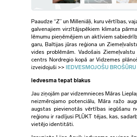
Paaudze “Z” un Milleniāļi, kuru vērtības, va
galvenajiem virzītājspēkiem klimata pārma
lēmumu pieņēmējiem un aktīviem sabiedrība
garu, Baltijas jūras reģiona un Ziemeļvals
vides problēmām. Vadošais Ziemeļvalstu 
centrs Nordregio kopā ar Vidzemes plānoša
izveidojuši >>
IEDVESMOJOŠU BROŠŪRU
Iedvesma tepat blakus
Jau ziņojām par vidzemnieces Māras Liepla
neizmērojamo potenciālu, Māra ražo augu 
augstas pievienotās vērtības iegūšanu n
reģionu ir radījusi PLŪKT tējas, kas, sada
vietējo identitāti.