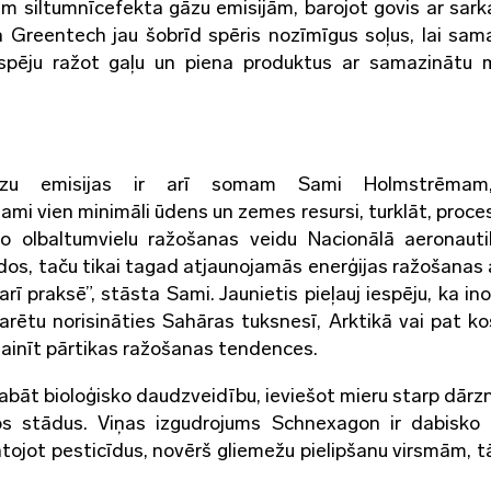
jām siltumnīcefekta gāzu emisijām, barojot govis ar sar
 Greentech jau šobrīd spēris nozīmīgus soļus, lai sam
iespēju ražot gaļu un piena produktus ar samazinātu
gāzu emisijas ir arī somam Sami Holmstrēmam
ami vien minimāli ūdens un zemes resursi, turklāt, proces
 šo olbaltumvielu ražošanas veidu Nacionālā aeronaut
ados, taču tikai tagad atjaunojamās enerģijas ražošanas
arī praksē”, stāsta Sami. Jaunietis pieļauj iespēju, ka in
arētu norisināties Sahāras tuksnesī, Arktikā vai pat k
 mainīt pārtikas ražošanas tendences.
abāt bioloģisko daudzveidību, ieviešot mieru starp dārz
s stādus. Viņas izgudrojums Schnexagon ir dabisko 
ntojot pesticīdus, novērš gliemežu pielipšanu virsmām, t