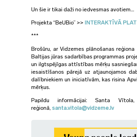
Un šie ir tikai daži no iedvesmas avotiem…
Projekta “BeUBio” >>
INTERAKTĪVĀ PLA
***
Brošūru, ar Vidzemes plānošanas reģiona a
Baltijas jūras sadarbības programmas proj
un ilgtspējīgas attīstības mērķu sasniegšan
iesaistīšanos pārejā uz atjaunojamos dab
dalībniekiem un iniciatīvām, kas risina Apv
mērķus.
Papildu informācijai: Santa Vītol
reģionā,
santa.vitola@vidzeme.lv