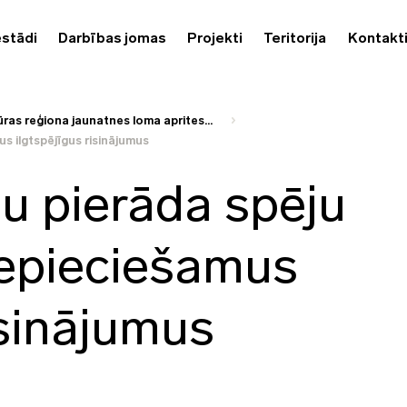
estādi
Darbības jomas
Projekti
Teritorija
Kontakt
jūras reģiona jaunatnes loma aprites...
us ilgtspējīgus risinājumus
šu pierāda spēju
nepieciešamus
isinājumus