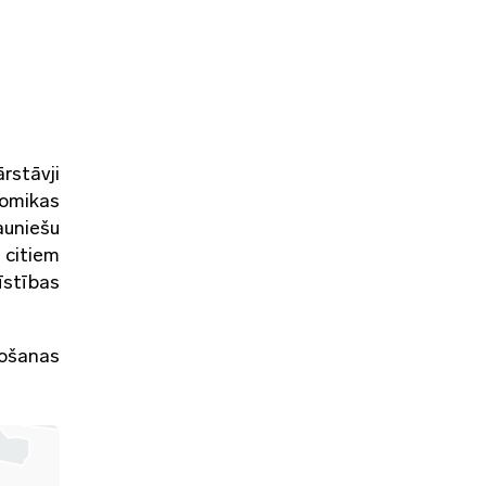
rstāvji
nomikas
auniešu
 citiem
īstības
ošanas