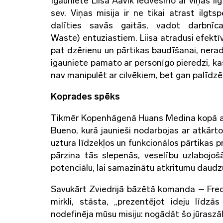
Igauniete Liisa Aavik iedvesmo ar viņas il
sev. Viņas misija ir ne tikai atrast ilgt
dalīties savās gaitās, vadot darbnīc
Waste) entuziastiem. Liisa atradusi efektīv
pat dzērienu un pārtikas baudīšanai, nerad
igauniete pamato ar personīgo pieredzi, ka
nav manipulēt ar cilvēkiem, bet gan palīdzēt
Koprades spēks
Tikmēr Kopenhāgenā Huans Medina kopā ar
Bueno, kurā jaunieši nodarbojas ar atkārt
uztura līdzekļos un funkcionālos pārtikas pr
pārzina tās slepenās, veselību uzlabojo
potenciālu, lai samazinātu atkritumu daudz
Savukārt Zviedrijā bāzētā komanda – Fred
mirkli, stāsta, „prezentējot ideju līd
nodefinēja mūsu misiju: nogādāt šo jūraszāli