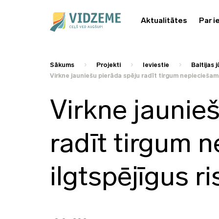
Aktualitātes
Par i
Sākums
Projekti
Ieviestie
Baltijas 
Virkne jauniešu pierāda spēju radīt tirgum nepieciešam
Virkne jaunie
radīt tirgum 
ilgtspējīgus r