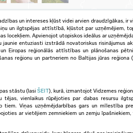
jadzības un intereses kļūst videi arvien draudzīgākas, ir 
iņu un ilgtspējas attīstībā, kļūstot par uzņēmējiem, t
s locekļiem. Apvienojot utopiskos ideālus ar uzņēmējd
tu jaunie entuziasti izstrādā novatoriskus risinājumus a
un Eiropas reģionālās attīstības un plānošanas pētn
nas reģionu un partneriem no Baltijas jūras reģiona (
pas stāstu (lasi
ŠEIT
), kurā, izmantojot Vidzemes reģion
tējas, vienlaikus rūpējoties par dabas resursu ilgts
o tiem. Viņas uzņēmējdarbības gars un mīlestība pr
rbojoties ar vietējiem zemniekiem un zemju īpašniekiem, 