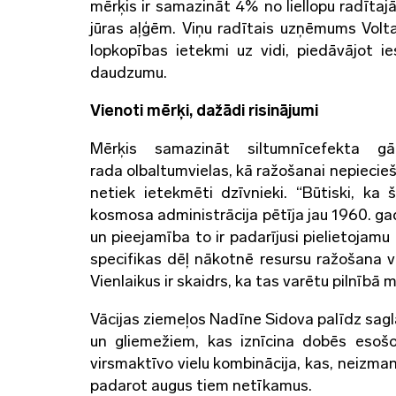
mērķis ir samazināt 4% no liellopu radīta
jūras aļģēm. Viņu radītais uzņēmums Volta
lopkopības ietekmi uz vidi, piedāvājot 
daudzumu.
Vienoti mērķi, dažādi risinājumi
Mērķis samazināt siltumnīcefekta 
rada olbaltumvielas, kā ražošanai nepiecieš
netiek ietekmēti dzīvnieki. “Būtiski, ka
kosmosa administrācija pētīja jau 1960. g
un pieejamība to ir padarījusi pielietojamu 
specifikas dēļ nākotnē resursu ražošana v
Vienlaikus ir skaidrs, ka tas varētu pilnībā
Vācijas ziemeļos Nadīne Sidova palīdz sagl
un gliemežiem, kas iznīcina dobēs esošo
virsmaktīvo vielu kombinācija, kas, neizma
padarot augus tiem netīkamus.