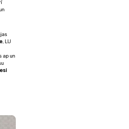
rī
 un
ijas
re
, LU
s ap un
su
esi
m