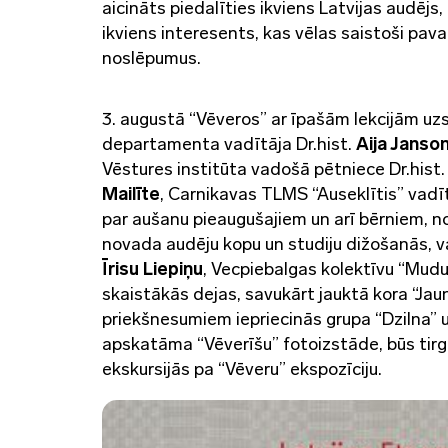
aicināts piedalīties ikviens Latvijas audējs, 
ikviens interesents, kas vēlas saistoši pav
noslēpumus.
3. augustā “Vēveros” ar īpašām lekcijām uz
departamenta vadītāja Dr.hist.
Aija Janson
Vēstures institūta vadošā pētniece Dr.hist
Mailīte
, Carnikavas TLMS “Auseklītis” vadī
par aušanu pieaugušajiem un arī bērniem, 
novada audēju kopu un studiju dižošanās, v
Īrisu Liepiņu
, Vecpiebalgas kolektīvu “Mudur
skaistākās dejas, savukārt jauktā kora “Jau
priekšnesumiem iepriecinās grupa “Dzilna” 
apskatāma “Vēverīšu” fotoizstāde, būs tirg
ekskursijās pa “Vēveru” ekspozīciju.