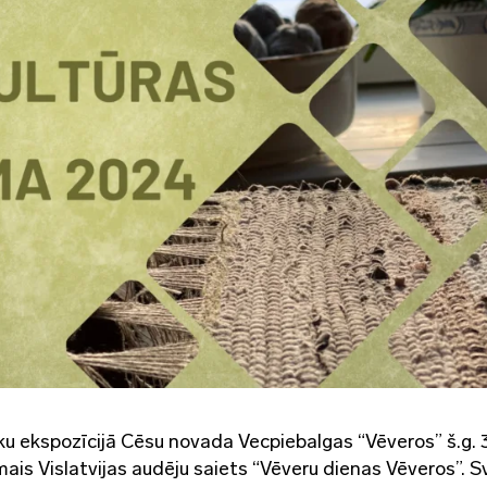
ku ekspozīcijā Cēsu novada Vecpiebalgas “Vēveros” š.g. 3
rmais Vislatvijas audēju saiets “Vēveru dienas Vēveros”. 