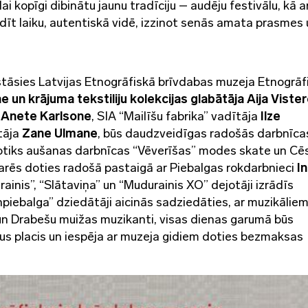
lai kopīgi dibinātu jaunu tradīciju – audēju festivālu, kā a
adīt laiku, autentiskā vidē, izzinot senās amata prasmes
stāsies Latvijas Etnogrāfiskā brīvdabas muzeja Etnogrāf
e un krājuma tekstiliju kolekcijas glabātāja Aija Viste
.
Anete Karlsone
, SIA “Mailīšu fabrika” vadītāja
Ilze
tāja
Zane Ulmane
, būs daudzveidīgas radošās darbnīca
notiks aušanas darbnīcas “Vēverīšas” modes skate un Cē
arēs doties radošā pastaigā ar Piebalgas rokdarbnieci
In
ainis”, “Slātaviņa” un “Mudurainis XO” dejotāji izrādīs
npiebalga” dziedātāji aicinās sadziedāties, ar muzikālie
un Drabešu muižas muzikanti, visas dienas garumā būs
us placis un iespēja ar muzeja gidiem doties bezmaksas