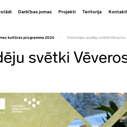
estādi
Darbības jomas
Projekti
Teritorija
Kontakt
mes kultūras programma 2024
Vislatvijas audēju svētki Vēveros
dēju svētki Vēvero