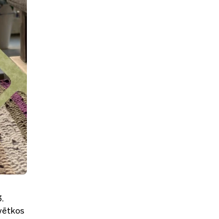
.
Svētkos