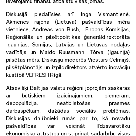
ievērojamu finanšu atbalstu visās jomās.
Diskusijā piedalīsies arī Inga Vismantienė,
Akmenes rajona (Lietuva) pašvaldības mēra
vietniece, Andreas von Bush, Eiropas Komisijas,
Reģionālās un pilsētpolitikas ģenerāldirektorāta
Igaunijas, Somijas, Latvijas un Lietuvas nodaļas
vadītājs un Maido Ruusmann, Tõrva (Igaunija)
pilsētas mērs. Diskusiju moderēs Viesturs Celmiņš,
pilsētplānotājs un izpilddirektors atvērto inovāciju
kustībā VEFRESH Rīgā.
Atsevišķi Baltijas valstu reģioni joprojām saskaras
ar būtiskiem izaicinājumiem, piemēram,
depopulācija, neatbilstošas prasmes
darbaspēkam, dažādas sociālās problēmas.
Diskusijas dalībnieki runās par to, kā novadu
pašvaldības var veicināt līdzsvarotāku
ekonomisko attīstību un stiprināt sadarbību visos