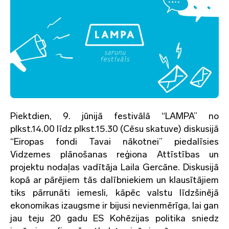
Piektdien, 9. jūnijā festivālā “LAMPA” no
plkst.14.00 līdz plkst.15.30 (Cēsu skatuve) diskusijā
“Eiropas fondi Tavai nākotnei” piedalīsies
Vidzemes plānošanas reģiona Attīstības un
projektu nodaļas vadītāja Laila Gercāne. Diskusijā
kopā ar pārējiem tās dalībniekiem un klausītājiem
tiks pārrunāti iemesli, kāpēc valstu līdzšinējā
ekonomikas izaugsme ir bijusi nevienmērīga, lai gan
jau teju 20 gadu ES Kohēzijas politika sniedz