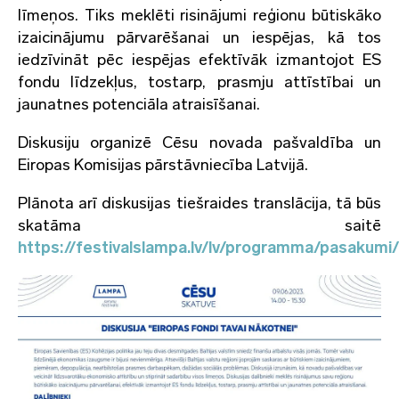
līmeņos. Tiks meklēti risinājumi reģionu būtiskāko
izaicinājumu pārvarēšanai un iespējas, kā tos
iedzīvināt pēc iespējas efektīvāk izmantojot ES
fondu līdzekļus, tostarp, prasmju attīstībai un
jaunatnes potenciāla atraisīšanai.
Diskusiju organizē Cēsu novada pašvaldība un
Eiropas Komisijas pārstāvniecība Latvijā.
Plānota arī diskusijas tiešraides translācija, tā būs
skatāma saitē
https://festivalslampa.lv/lv/programma/pasakumi