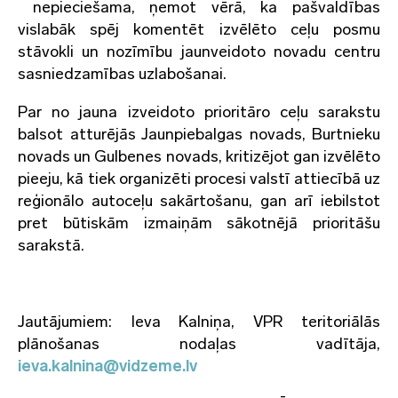
nepieciešama, ņemot vērā, ka pašvaldības
vislabāk spēj komentēt izvēlēto ceļu posmu
stāvokli un nozīmību jaunveidoto novadu centru
sasniedzamības uzlabošanai.
Par no jauna izveidoto prioritāro ceļu sarakstu
balsot atturējās Jaunpiebalgas novads, Burtnieku
novads un Gulbenes novads, kritizējot gan izvēlēto
pieeju, kā tiek organizēti procesi valstī attiecībā uz
reģionālo autoceļu sakārtošanu, gan arī iebilstot
pret būtiskām izmaiņām sākotnējā prioritāšu
sarakstā.
Jautājumiem: Ieva Kalniņa, VPR teritoriālās
plānošanas nodaļas vadītāja,
ieva.kalnina@vidzeme.lv