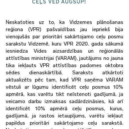
Neskatoties uz to, ka Vidzemes plānošanas
reģiona (VPR) pašvaldības jau iepriekš bija
vienojušās par prioritāri sakārtojamo ceļu posmu
sarakstu Vidzemē, kuru VPR 2020. gada sākumā
iesniedza Vides aizsardzības un reģionālās
attīstības ministrijai (VARAM), jautājums no jauna
tika iekļauts VPR attīstības padomes oktobra
sēdes dienaskārtībā. Saraksts atkārtoti
aktualizēts pēc tam, kad VPR saņēma VARAM
vēstuli ar lūgumu identificēt ceļu posmus 10%
apmērā, kas varētu tikt neīstenoti gadījumā, ja
veicamo darbu izmaksas sadārdzināsies, kā arī
identificēt 10% apmērā ceļu posmus, kurus,
gadījumā, ja rastos ietaupījums, varētu iekļaut
papildus prioritāri sakārtojamo ceļu sarakstā.