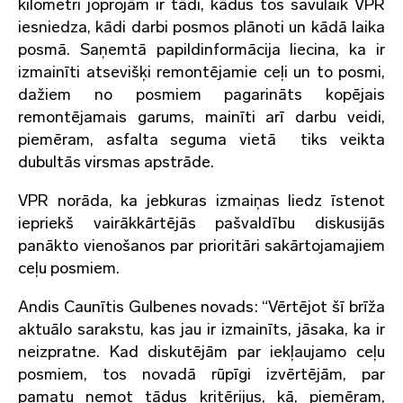
kilometri joprojām ir tādi, kādus tos savulaik VPR
iesniedza, kādi darbi posmos plānoti un kādā laika
posmā. Saņemtā papildinformācija liecina, ka ir
izmainīti atsevišķi remontējamie ceļi un to posmi,
dažiem no posmiem pagarināts kopējais
remontējamais garums, mainīti arī darbu veidi,
piemēram, asfalta seguma vietā tiks veikta
dubultās virsmas apstrāde.
VPR norāda, ka jebkuras izmaiņas liedz īstenot
iepriekš vairākkārtējās pašvaldību diskusijās
panākto vienošanos par prioritāri sakārtojamajiem
ceļu posmiem.
Andis Caunītis Gulbenes novads: “Vērtējot šī brīža
aktuālo sarakstu, kas jau ir izmainīts, jāsaka, ka ir
neizpratne. Kad diskutējām par iekļaujamo ceļu
posmiem, tos novadā rūpīgi izvērtējām, par
pamatu ņemot tādus kritērijus, kā, piemēram,