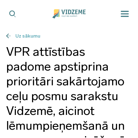
Uz sākumu
VPR attīstības
padome apstiprina
prioritāri sakārtojamo
ceļu posmu sarakstu
Vidzemē, aicinot
lēmumpieņemšanā un