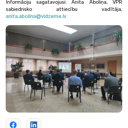
Informāciju sagatavojusi: Anita Āboliņa, VPR
sabiedrisko attiecību vadītāja,
anita.abolina@vidzeme.lv