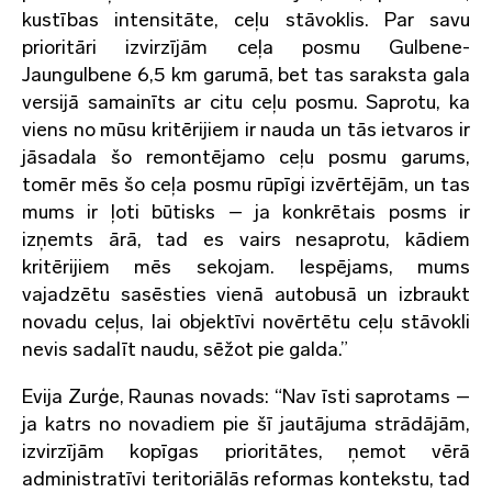
kustības intensitāte, ceļu stāvoklis. Par savu
prioritāri izvirzījām ceļa posmu Gulbene-
Jaungulbene 6,5 km garumā, bet tas saraksta gala
versijā samainīts ar citu ceļu posmu. Saprotu, ka
viens no mūsu kritērijiem ir nauda un tās ietvaros ir
jāsadala šo remontējamo ceļu posmu garums,
tomēr mēs šo ceļa posmu rūpīgi izvērtējām, un tas
mums ir ļoti būtisks – ja konkrētais posms ir
izņemts ārā, tad es vairs nesaprotu, kādiem
kritērijiem mēs sekojam. Iespējams, mums
vajadzētu sasēsties vienā autobusā un izbraukt
novadu ceļus, lai objektīvi novērtētu ceļu stāvokli
nevis sadalīt naudu, sēžot pie galda.”
Evija Zurģe, Raunas novads: “Nav īsti saprotams –
ja katrs no novadiem pie šī jautājuma strādājām,
izvirzījām kopīgas prioritātes, ņemot vērā
administratīvi teritoriālās reformas kontekstu, tad