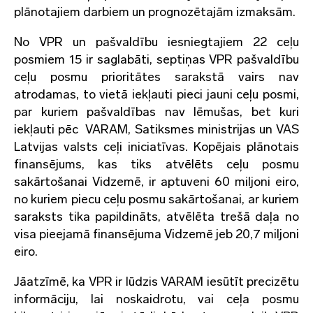
plānotajiem darbiem un prognozētajām izmaksām.
No VPR un pašvaldību iesniegtajiem 22 ceļu
posmiem 15 ir saglabāti, septiņas VPR pašvaldību
ceļu posmu prioritātes sarakstā vairs nav
atrodamas, to vietā iekļauti pieci jauni ceļu posmi,
par kuriem pašvaldības nav lēmušas, bet kuri
iekļauti pēc VARAM, Satiksmes ministrijas un VAS
Latvijas valsts ceļi iniciatīvas. Kopējais plānotais
finansējums, kas tiks atvēlēts ceļu posmu
sakārtošanai Vidzemē, ir aptuveni 60 miljoni eiro,
no kuriem piecu ceļu posmu sakārtošanai, ar kuriem
saraksts tika papildināts, atvēlēta trešā daļa no
visa pieejamā finansējuma Vidzemē jeb 20,7 miljoni
eiro.
Jāatzīmē, ka VPR ir lūdzis VARAM iesūtīt precizētu
informāciju, lai noskaidrotu, vai ceļa posmu