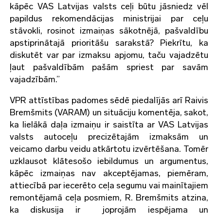
kāpēc VAS Latvijas valsts ceļi būtu jāsniedz vēl
papildus rekomendācijas ministrijai par ceļu
stāvokli, rosinot izmaiņas sākotnējā, pašvaldību
apstiprinātajā prioritāšu sarakstā? Piekrītu, ka
diskutēt var par izmaksu apjomu, taču vajadzētu
ļaut pašvaldībām pašām spriest par savām
vajadzībām.”
VPR attīstības padomes sēdē piedalījās arī Raivis
Bremšmits (VARAM) un situāciju komentēja, sakot,
ka lielākā daļa izmaiņu ir saistīta ar VAS Latvijas
valsts autoceļu precizētajām izmaksām un
veicamo darbu veidu atkārtotu izvērtēšana. Tomēr
uzklausot klātesošo iebildumus un argumentus,
kāpēc izmaiņas nav akceptējamas, piemēram,
attiecībā par iecerēto ceļa segumu vai mainītajiem
remontējamā ceļa posmiem, R. Bremšmits atzina,
ka diskusija ir joprojām iespējama un