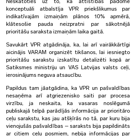
Neskatoties uz to, ka attīstības padome
konceptuāli atbalstīja VPR priekšlikumus par
indikatīvajām izmaiņām plānos 10% apmērā,
klātesošie pauda neizpratni par sākotnējā
prioritāšu saraksta izmaiņām laika gaitā.
Savukārt VPR atgādināja, ka, lai arī vairākkārtīgi
aicinājis VARAM organizēt tikšanos, lai iesniegto
prioritāšu sarakstu izskatītu detalizēti kopā ar
Satiksmes ministriju un VAS Latvijas valsts ceļi,
ierosinājums neguva atsaucību.
Papildus tam jāatgādina, ka VPR un pašvaldības
nesaņēma arī atgriezenisko saiti par procesa
virzību, ja neskaita, ka vasaras noslēgumā
publiskajā telpā parādījās informācija ar prioritāro
ceļu sarakstu, kas jau atšķīrās no tā, par kuru bija
vienojušās pašvaldības – saraksts bija papildināts
ar citiem ceļu posmiem, nebija informācijas par